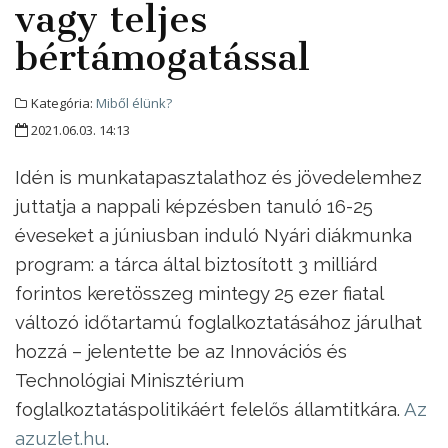
vagy teljes
bértámogatással
Kategória:
Miből élünk?
2021.06.03. 14:13
Idén is munkatapasztalathoz és jövedelemhez
juttatja a nappali képzésben tanuló 16-25
éveseket a júniusban induló Nyári diákmunka
program: a tárca által biztosított 3 milliárd
forintos keretösszeg mintegy 25 ezer fiatal
változó időtartamú foglalkoztatásához járulhat
hozzá – jelentette be az Innovációs és
Technológiai Minisztérium
foglalkoztatáspolitikáért felelős államtitkára.
Az
azuzlet.hu
.