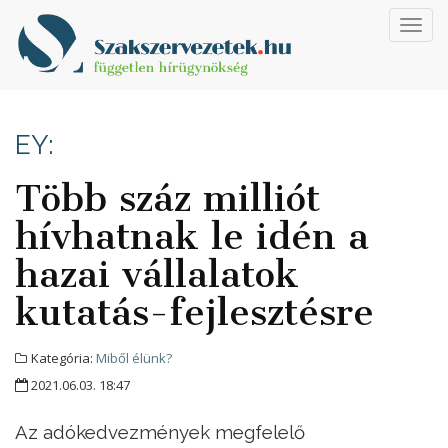
Toggl
navig
EY:
Több száz milliót
hívhatnak le idén a
hazai vállalatok
kutatás-fejlesztésre
Kategória:
Miből élünk?
2021.06.03. 18:47
Az adókedvezmények megfelelő