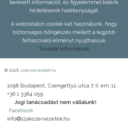
keresett információt, és figyelemmel kísérik
hirdetéseink hatékonyságát.
A weboldalon cookie-kat használunk, hogy
biztonságos böngészés mellett a legjobb
felhasználói élményt nyújthassuk.
További információk
© 2026
szakszervezetek.hu
1098 Budapest, Csengettyű utca 7. II. em. 11.
+36 1 3384 059
Jogi tanácsadást nem vállalunk!
Facebook
info
szakszervezetek.hu