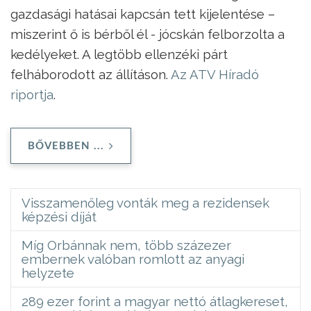
gazdasági hatásai kapcsán tett kijelentése –
miszerint ő is bérből él - jócskán felborzolta a
kedélyeket. A legtöbb ellenzéki párt
felháborodott az állításon.
Az ATV Híradó
riportja
.
BŐVEBBEN ...
Visszamenőleg vonták meg a rezidensek
képzési díját
Míg Orbánnak nem, több százezer
embernek valóban romlott az anyagi
helyzete
289 ezer forint a magyar nettó átlagkereset,