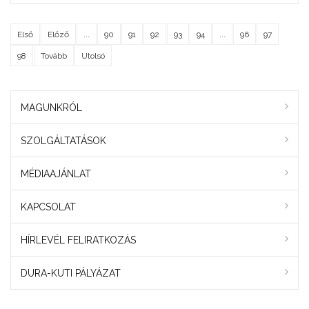
Első
Előző
...
90
91
92
93
94
...
96
97
98
Tovább
Utolsó
MAGUNKRÓL
SZOLGÁLTATÁSOK
MÉDIAAJÁNLAT
KAPCSOLAT
HÍRLEVÉL FELIRATKOZÁS
DURA-KUTI PÁLYÁZAT