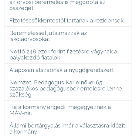
az orvosi béremelés is megdobta az
összeget
Fizetéscsökkentéstől tartanak a rezidensek
Béremeléssel jutalmazzák az
iskolaorvosokat
Nettó 248 ezer forint fizetésre vágynak a
pályakezdő fiatalok
Alaposan átszabnák a nyugdíjrendszert
Nemzeti Pedagógus Kar elnöke: 65
százalékos pedagógusbér-emelésre lenne
szükség
Ha a kormány engedi, megegyeznek a
MÁV-nál
Állami bértárgyalás: már a választásra időzít
a kormány