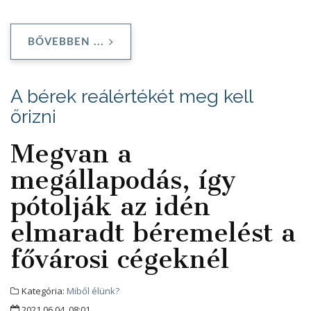
BŐVEBBEN ...
A bérek reálértékét meg kell
őrizni
Megvan a
megállapodás, így
pótolják az idén
elmaradt béremelést a
fővárosi cégeknél
Kategória:
Miből élünk?
2021.06.04. 08:01