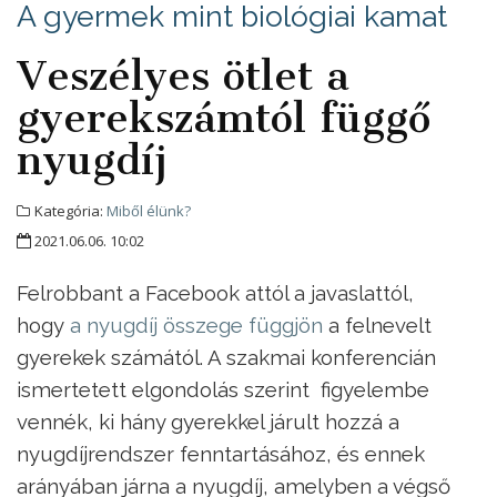
A gyermek mint biológiai kamat
Veszélyes ötlet a
gyerekszámtól függő
nyugdíj
Kategória:
Miből élünk?
2021.06.06. 10:02
Felrobbant a Facebook attól a javaslattól,
hogy
a nyugdíj összege függjön
a felnevelt
gyerekek számától. A szakmai konferencián
ismertetett elgondolás szerint figyelembe
vennék, ki hány gyerekkel járult hozzá a
nyugdíjrendszer fenntartásához, és ennek
arányában járna a nyugdíj, amelyben a végső