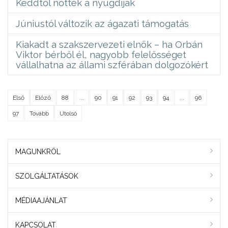
Keddtől nőttek a nyugdíjak
Júniustól változik az ágazati támogatás
Kiakadt a szakszervezeti elnök – ha Orbán
Viktor bérből él, nagyobb felelősséget
vállalhatna az állami szférában dolgozókért
Első
Előző
88
...
90
91
92
93
94
...
96
97
Tovább
Utolsó
MAGUNKRÓL
SZOLGÁLTATÁSOK
MÉDIAAJÁNLAT
KAPCSOLAT