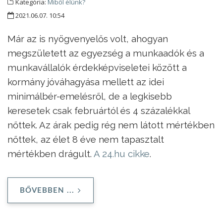
Kategória:
Miből élünk?
2021.06.07. 10:54
Már az is nyögvenyelős volt, ahogyan
megszületett az egyezség a munkaadók és a
munkavállalók érdekképviseletei között a
kormány jóváhagyása mellett az idei
minimálbér-emelésről, de a legkisebb
keresetek csak februártól és 4 százalékkal
nőttek. Az árak pedig rég nem látott mértékben
nőttek, az élet 8 éve nem tapasztalt
mértékben drágult.
A 24.hu cikke
.
BŐVEBBEN ...