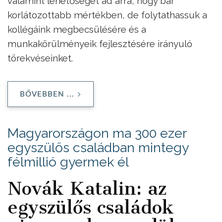
valamint lehetőséget ad arra, hogy bár
korlátozottabb mértékben, de folytathassuk a
kollégáink megbecsülésére és a
munkakörülményeik fejlesztésére irányuló
törekvéseinket.
BŐVEBBEN ...
Magyarországon ma 300 ezer
egyszülős családban mintegy
félmillió gyermek él
Novák Katalin: az
egyszülős családok