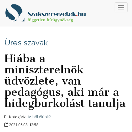
Toggl
navig
Üres szavak
Hiába a
miniszterelnök
üdvözlete, van
pedagógus, aki már a
hidegburkolást tanulja
Kategória:
Miből élünk?
2021.06.08. 12:58