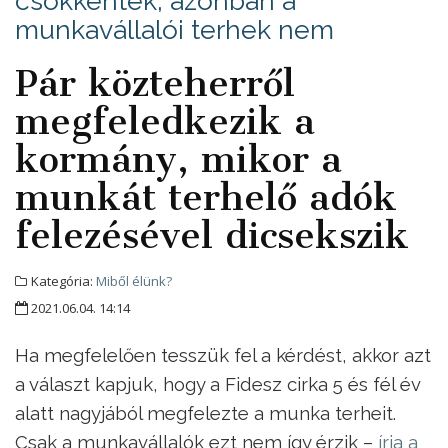
csökkentek, azonban a
munkavállalói terhek nem
Pár közteherről
megfeledkezik a
kormány, mikor a
munkát terhelő adók
felezésével dicsekszik
Kategória:
Miből élünk?
2021.06.04. 14:14
Ha megfelelően tesszük fel a kérdést, akkor azt
a választ kapjuk, hogy a Fidesz cirka 5 és fél év
alatt nagyjából megfelezte a munka terheit.
Csak a munkavállalók ezt nem így érzik –
írja a