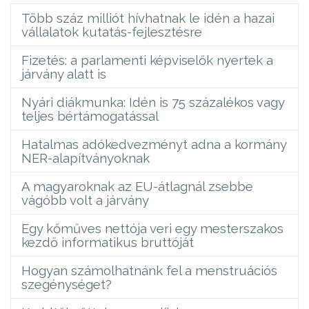
Több száz milliót hívhatnak le idén a hazai
vállalatok kutatás-fejlesztésre
Fizetés: a parlamenti képviselők nyertek a
járvány alatt is
Nyári diákmunka: Idén is 75 százalékos vagy
teljes bértámogatással
Hatalmas adókedvezményt adna a kormány
NER-alapítványoknak
A magyaroknak az EU-átlagnál zsebbe
vágóbb volt a járvány
Egy kőműves nettója veri egy mesterszakos
kezdő informatikus bruttóját
Hogyan számolhatnánk fel a menstruációs
szegénységet?