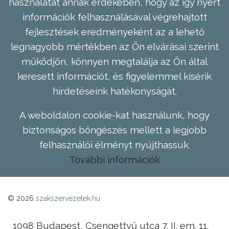
használatát annak érdekében, hogy az így nyert
információk felhasználásával végrehajtott
fejlesztések eredményeként az a lehető
legnagyobb mértékben az Ön elvárásai szerint
működjön, könnyen megtalálja az Ön által
keresett információt, és figyelemmel kísérik
hirdetéseink hatékonyságát.
A weboldalon cookie-kat használunk, hogy
biztonságos böngészés mellett a legjobb
felhasználói élményt nyújthassuk.
További információk
© 2026
szakszervezetek.hu
1098 Budapest, Csengettyű utca 7. II. em. 11.