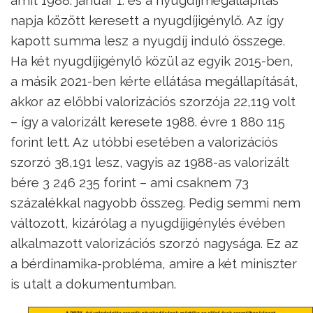
napja között keresett a nyugdíjigénylő. Az így
kapott summa lesz a nyugdíj induló összege.
Ha két nyugdíjigénylő közül az egyik 2015-ben,
a másik 2021-ben kérte ellátása megállapítását,
akkor az előbbi valorizációs szorzója 22,119 volt
– így a valorizált keresete 1988. évre 1 880 115
forint lett. Az utóbbi esetében a valorizációs
szorzó 38,191 lesz, vagyis az 1988-as valorizált
bére 3 246 235 forint – ami csaknem 73
százalékkal nagyobb összeg. Pedig semmi nem
változott, kizárólag a nyugdíj­igénylés évében
alkalmazott valorizációs szorzó nagysága. Ez az
a bérdinamika-probléma, amire a két miniszter
is utalt a dokumentumban.