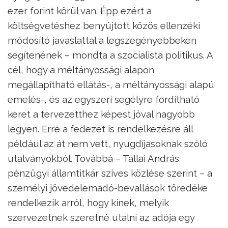
ezer forint körül van. Épp ezért a
költségvetéshez benyújtott közös ellenzéki
módosító javaslattal a legszegényebbeken
segítenének – mondta a szocialista politikus. A
cél, hogy a méltányossági alapon
megállapítható ellátás-, a méltányossági alapú
emelés-, és az egyszeri segélyre fordítható
keret a tervezetthez képest jóval nagyobb
legyen. Erre a fedezet is rendelkezésre áll
például az át nem vett, nyugdíjasoknak szóló
utalványokból. Továbbá – Tállai András
pénzügyi államtitkár szíves közlése szerint – a
személyi jövedelemadó-bevallások töredéke
rendelkezik arról, hogy kinek, melyik
szervezetnek szeretné utalni az adója egy