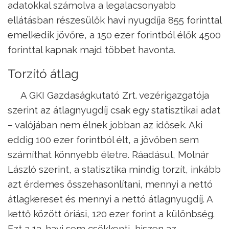
adatokkal számolva a legalacsonyabb
ellátásban részesülők havi nyugdíja 855 forinttal
emelkedik jövőre, a 150 ezer forintból élők 4500
forinttal kapnak majd többet havonta.
Torzító átlag
A GKI Gazdaságkutató Zrt. vezérigazgatója
szerint az átlagnyugdíj csak egy statisztikai adat
– valójában nem élnek jobban az idősek. Aki
eddig 100 ezer forintból élt, a jövőben sem
számíthat könnyebb életre. Ráadásul, Molnár
László szerint, a statisztika mindig torzít, inkább
azt érdemes összehasonlítani, mennyi a nettó
átlagkereset és mennyi a nettó átlagnyugdíj. A
kettő között óriási, 120 ezer forint a különbség.
Ezt a 13. havi sem csökkenti, hiszen az