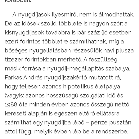
A nyugdíjasok ilyesmiről nem is álmodhattak.
De az idősek szolid többlete is nagyon szór: a
kisnyugdíjasok továbbra is pár száz (jó esetben
ezer) forintos többletre számíthatnak, míg a
bőséges nyugellátásban részesülők havi plusza
tízezer forintokban mérhető. A feszültség
másik forrása a nyugdíj-megállapítás szabálya.
Farkas András nyugdíjszakértő mutatott rá,
hogy teljesen azonos hipotetikus életpálya
(vagyis: azonos hosszúságú szolgálati idő és
1988 óta minden évben azonos összegű nettó
kereset) alapján is egészen eltérő ellátásra
számíthat egy nyugdíjba lépő – pénze pusztán
attól függ, melyik évben lép be a rendszerbe.