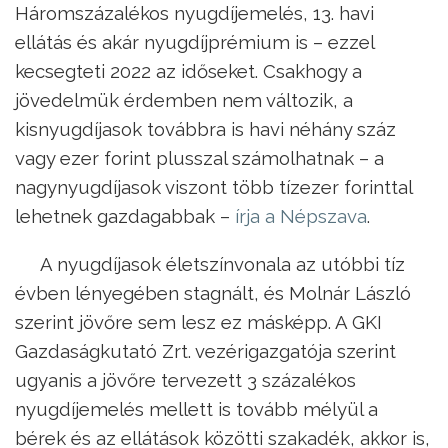
Háromszázalékos nyugdíjemelés, 13. havi
ellátás és akár nyugdíjprémium is – ezzel
kecsegteti 2022 az időseket. Csakhogy a
jövedelmük érdemben nem változik, a
kisnyugdíjasok továbbra is havi néhány száz
vagy ezer forint plusszal számolhatnak – a
nagynyugdíjasok viszont több tízezer forinttal
lehetnek gazdagabbak –
írja a Népszava
.
A nyugdíjasok életszínvonala az utóbbi tíz
évben lényegében stagnált, és Molnár László
szerint jövőre sem lesz ez másképp. A GKI
Gazdaságkutató Zrt. vezérigazgatója szerint
ugyanis a jövőre tervezett 3 százalékos
nyugdíjemelés mellett is tovább mélyül a
bérek és az ellátások közötti szakadék, akkor is,