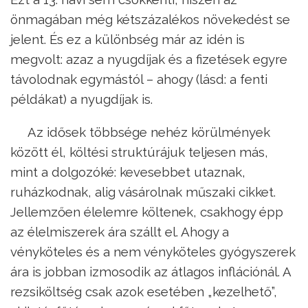
önmagában még kétszázalékos növekedést se
jelent. És ez a különbség már az idén is
megvolt: azaz a nyugdíjak és a fizetések egyre
távolodnak egymástól – ahogy (lásd: a fenti
példákat) a nyugdíjak is.
Az idősek többsége nehéz körülmények
között él, költési struktúrájuk teljesen más,
mint a dolgozóké: kevesebbet utaznak,
ruházkodnak, alig vásárolnak műszaki cikket.
Jellem­zően élelemre költenek, csakhogy épp
az élelmiszerek ára szállt el. Ahogy a
vényköteles és a nem vényköteles gyógyszerek
ára is jobban izmosodik az átlagos inflációnál. A
rezsiköltség csak azok esetében „kezelhető”,