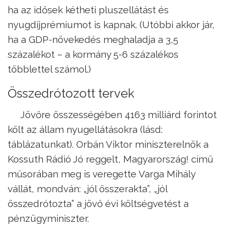
ha az idősek kétheti pluszellátást és
nyugdíjprémiu­mot is kapnak. (Utóbbi akkor jár,
ha a GDP-növekedés meghaladja a 3,5
százalékot – a kormány 5-6 százalékos
többlettel számol.)
Összedrótozott tervek
Jövőre összességében 4163 milliárd forintot
költ az állam nyugellátásokra (lásd:
táblázatunkat). Orbán Viktor miniszterelnök a
Kossuth Rádió Jó reggelt, Magyarország! című
műsorában meg is veregette Varga Mihály
vállát, mondván: „jól összerakta”, „jól
összedrótozta” a jövő évi költségvetést a
pénzügyminiszter.