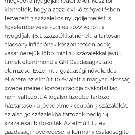
megvédi a nyugdíjak reálértékét. Készítői
kiemelték, hogy a 2022. évi költségvetésben
tervezett 3 százalékos nyugdíjemelést is
figyelembe véve 2011 és 2022 között a
nyugdíjak 48,1 százalékkal nőnek, a tartósan
alacsony inflációnak köszönhetően pedig
vásárlóerejük több mint 10 százalékkal javul.
Ennek ellentmond a GKI Gazdaságkutató
elemzése. Eszerint a gazdasági növekedés
ellenére az elmúlt 10 év alatt a magyar lakosság
jövedelmeinek koncentrációja gyakorlatilag
nem változott. A legalsó tizedbe tartozó
háztartások a jövedelmek csupán 3 százalékát,
az alsó 30 százalékba tartozók pedig 14
százalékát birtokolták. Az elmúlt tíz év
gazdasági növekedése, a kormány családsegítő