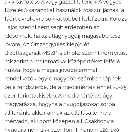
akik távfűtéssel vagy gázzal fűtenek. A vegyes
tüzelésű kazánokat használók rosszul járnak, a
fáért évről évre sokkal többet kell fizetni. Korózs
Lajos szerint sem segít érdemben az
időseknek, ha az átlagnyugdíj magasabb lesz
jövőre. Az Országgyűlés Népjóléti
Bizottságának MSZP-s elnöke szerint nem vitás,
miszerint a matematikai középértéket felfelé
húzza, hogy a magas jövedelemmel
rendelkezők egyre nagyobb számban lépnek
be a rendszerbe, de a mediánérték ennél 20-25
ezer forinttal kisebb. A mediánértéket úgy
magyarázza, hogyha a nyugdíjasokat sorba
állítanánk, akkor annak az ellátása lenne a
mérvadó, aki pont középen áll. Csakhogy a
nyugdíja nem 153 ezer forint, hanem 120-130