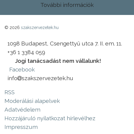
További információk
© 2026
szakszervezetek.hu
1098 Budapest, Csengettyű utca 7. II. em. 11.
+36 1 3384 059
Jogi tanácsadást nem vállalunk!
Facebook
info
szakszervezetek.hu
RSS
Moderálási alapelvek
Adatvédelem
Hozzájáruló nyilatkozat hírlevélhez
Impresszum