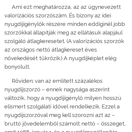
Ami ezt meghatározza, az az úgynevezett
valorizációs szorzószám. És bizony az idei
nyugdíjigénylők részére minden eddiginél jobb
szorzókkal állapítják meg az ellátásuk alapjául
szolgáló átlagkeresetet. (A valorizációs szorzók
az országos nettó átlagkereset éves
növekedését tükrözik.) A nyugdíjképlet elég
bonyolult.
Röviden: van az említett százalékos
nyugdíjszorzó – ennek nagysága aszerint
változik, hogy a nyugdíjigénylő milyen hosszú
elismert szolgálati idővel rendelkezik. Ezzel a
nyugdíjszorzóval meg kell szorozni azt az –
bruttó jövedelemből számolt nettó – összeget,
amit 1988. január 1. és a nyugdíjmegállapítás