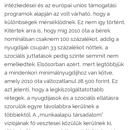
intézkedései és az európai uniós támogatási
programok alapján az volt várható, hogy a
különbségek mérséklődnek. Ez nem így történt.
Kitértek arra is, hogy míg 2010 óta a bérek
nominálisan csaknem 100 százalékot, addig a
nyugdíjak csupán 33 százalékot nőttek, a
szociális juttatások pedig szinte semmit nem
emelkedtek. Elsősorban azért, mert legtöbbjük
a mindenkori minimálnyugdíjhoz van kötve,
amely 2010 óta változatlanul 28 500 forint. Ez
azt jelenti, hogy a legkiszolgáltatottabb
rétegek, a nyugdíjasok és a szociális ellátásra
szorulók egyre távolabbra kerülnek a
többiektől. A „munkaalapú társadalom”
víziójának fő vesztesei közülük kerülnek ki,