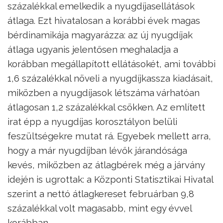
százalékkal emelkedik a nyugdíjasellátások
átlaga. Ezt hivatalosan a korábbi évek magas
bérdinamikája magyarázza: az új nyugdíjak
átlaga ugyanis jelentősen meghaladja a
korábban megállapított ellátásokét, ami további
1,6 százalékkal növeli a nyugdíjkassza kiadásait,
miközben a nyugdíjasok létszáma várhatóan
átlagosan 1,2 százalékkal csökken. Az említett
irat épp a nyugdíjas korosztályon belüli
feszültségekre mutat rá. Egyebek mellett arra,
hogy a már nyugdíjban lévők járandósága
kevés, miközben az átlagbérek még a járvány
idején is ugrottak: a Központi Statisztikai Hivatal
szerint a nettó átlagkereset februárban 9,8
százalékkal volt magasabb, mint egy évvel
korábban.