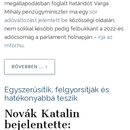
megállapodásban foglalt határidőt. Varga
Mihály pénzügyminiszter ma egy
sor
adóváltozást jelentett be
közösségi oldalán,
nem sokkal később pedig felbukkant a 2022-es
adócsomag a parlament holnapján –
írja az
mfor.hu
.
BŐVEBBEN ...
Egyszerűsítik, felgyorsítják és
hatékonyabbá teszik
Novák Katalin
bejelentette: