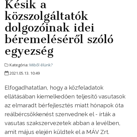
Késik a
közszolgáltatók
dolgozóinak idei
béremeléséről szóló
egyezség
Kategória:
Miből élünk?
2021.05.13. 10:49
Elfogadhatatlan, hogy a közfeladatok
ellátásában kiemelkedően teljesítő vasutasok
az elmaradt bérfejlesztés miatt hónapok óta
reálbércsökkenést szenvednek el - írták a
vasutas szakszervezetek abban a levélben,
amit május elején küldtek el a MÁV Zrt.