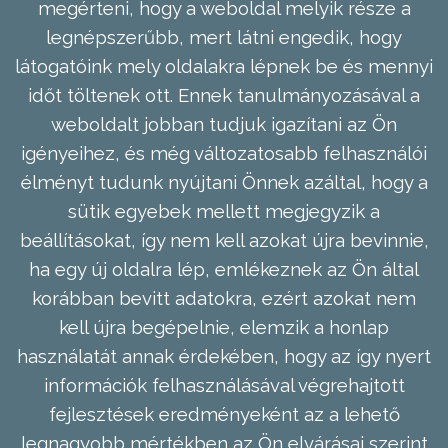
megérteni, hogy a weboldal melyik része a
legnépszerűbb, mert látni engedik, hogy
látogatóink mely oldalakra lépnek be és mennyi
időt töltenek ott. Ennek tanulmányozásával a
weboldalt jobban tudjuk igazítani az Ön
igényeihez, és még változatosabb felhasználói
élményt tudunk nyújtani Önnek azáltal, hogy a
sütik egyebek mellett megjegyzik a
beállításokat, így nem kell azokat újra bevinnie,
ha egy új oldalra lép, emlékeznek az Ön által
korábban bevitt adatokra, ezért azokat nem
kell újra begépelnie, elemzik a honlap
használatát annak érdekében, hogy az így nyert
információk felhasználásával végrehajtott
fejlesztések eredményeként az a lehető
legnagyobb mértékben az Ön elvárásai szerint