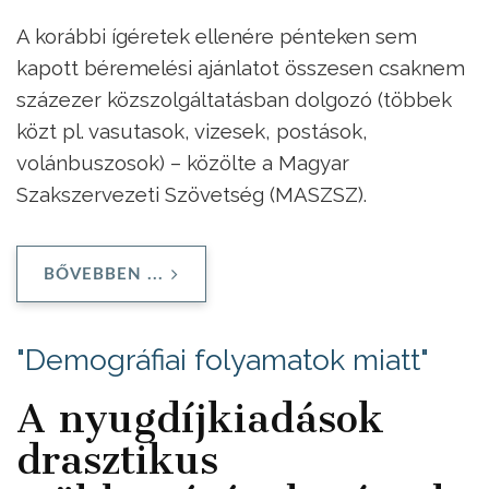
A korábbi ígéretek ellenére pénteken sem
kapott béremelési ajánlatot összesen csaknem
százezer közszolgáltatásban dolgozó (többek
közt pl. vasutasok, vizesek, postások,
volánbuszosok) – közölte a Magyar
Szakszervezeti Szövetség (MASZSZ).
BŐVEBBEN ...
"Demográfiai folyamatok miatt"
A nyugdíjkiadások
drasztikus