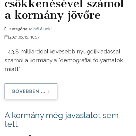
csökkenésével számol
a kormány jövőre
Kategória:
Miből élünk?
2021.05.15. 10:57
43,8 milliárddal kevesebb nyugdíjkiadással
számol a kormány a "demográfiai folyamatok
miatt".
BŐVEBBEN ...
A kormány még javaslatot sem
tett