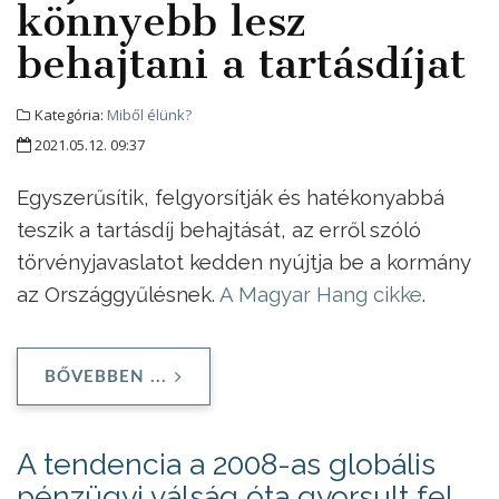
könnyebb lesz
behajtani a tartásdíjat
Kategória:
Miből élünk?
2021.05.12. 09:37
Egyszerűsítik, felgyorsítják és hatékonyabbá
teszik a tartásdíj behajtását, az erről szóló
törvényjavaslatot kedden nyújtja be a kormány
az Országgyűlésnek.
A Magyar Hang cikke
.
BŐVEBBEN ...
A tendencia a 2008-as globális
pénzügyi válság óta gyorsult fel