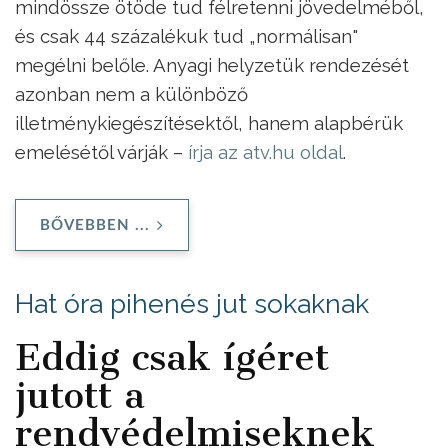
mindössze ötöde tud félretenni jövedelméből,
és csak 44 százalékuk tud „normálisan"
megélni belőle. Anyagi helyzetük rendezését
azonban nem a különböző
illetménykiegészítésektől, hanem alapbérük
emelésétől várják –
írja az atv.hu oldal
.
BŐVEBBEN ...
Hat óra pihenés jut sokaknak
Eddig csak ígéret
jutott a
rendvédelmiseknek