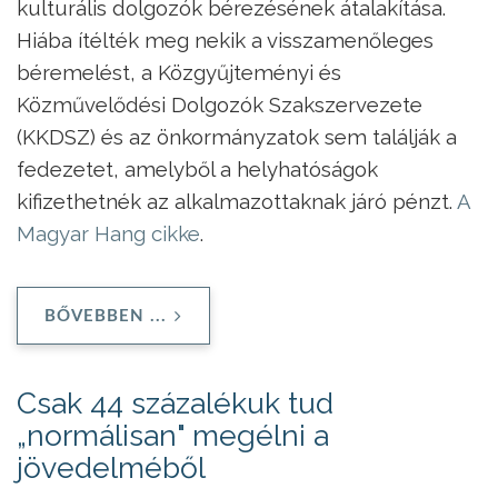
kulturális dolgozók bérezésének átalakítása.
Hiába ítélték meg nekik a visszamenőleges
béremelést, a Közgyűjteményi és
Közművelődési Dolgozók Szakszervezete
(KKDSZ) és az önkormányzatok sem találják a
fedezetet, amelyből a helyhatóságok
kifizethetnék az alkalmazottaknak járó pénzt.
A
Magyar Hang cikke
.
BŐVEBBEN ...
Csak 44 százalékuk tud
„normálisan" megélni a
jövedelméből