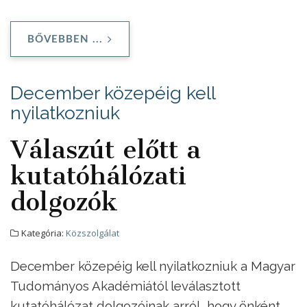
BŐVEBBEN ...
December közepéig kell
nyilatkozniuk
Válaszút előtt a
kutatóhálózati
dolgozók
Kategória:
Közszolgálat
December közepéig kell nyilatkozniuk a Magyar
Tudományos Akadémiától leválasztott
kutatóhálózat dolgozóinak arról, hogy önként