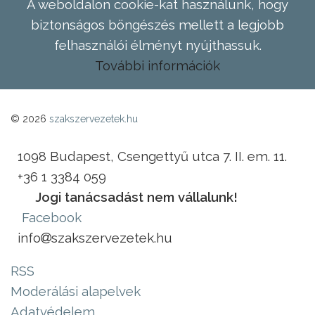
A weboldalon cookie-kat használunk, hogy
biztonságos böngészés mellett a legjobb
felhasználói élményt nyújthassuk.
További információk
© 2026
szakszervezetek.hu
1098 Budapest, Csengettyű utca 7. II. em. 11.
+36 1 3384 059
Jogi tanácsadást nem vállalunk!
Facebook
info
szakszervezetek.hu
RSS
Moderálási alapelvek
Adatvédelem