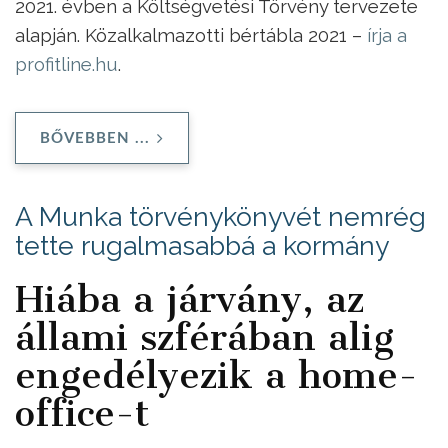
2021. évben a Költségvetési Törvény tervezete
alapján. Közalkalmazotti bértábla 2021 –
írja a
profitline.hu
.
BŐVEBBEN ...
A Munka törvénykönyvét nemrég
tette rugalmasabbá a kormány
Hiába a járvány, az
állami szférában alig
engedélyezik a home-
office-t