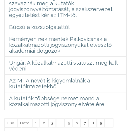
szavaznák meg a kutatók
jogviszonyváltoztatását, a szakszervezet
egyeztetést kér az ITM-től
Búcsú a közszolgálattól
Keményen nekimentek Palkovicsnak a
közalkalmazotti jogviszonyukat elvesztő
akadémiai dolgozók
Ungár: A közalkalmazotti státuszt meg kell
védeni
Az MTA nevét is kigyomlálnák a
kutatóintézetekből
A kutatók többsége nemet mond a
közalkalmazotti jogviszony elvételére
Első
Előző
1
2
3
...
5
6
7
8
9
...