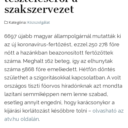
szakszervezet
Kategória:
Közszolgálat
6697 újabb magyar állampolgárnál mutatták ki
az új koronavírus-fertőzést, ezzel 250 278 főre
nőtt a hazánkban beazonosított fertőzöttek
száma. Meghalt 162 beteg, így az elhunytak
száma 5868 főre emelkedett. Hétfőn döntés
születhet a szigorításokkal kapcsolatban. A volt
országos tiszti főorvos híradónknak azt mondta
lazítani semmiképpen nem lenne szabad,
esetleg annyit engedni, hogy karácsonykor a
kijárási korlátozást későbbre tolni –
olvasható az
atv.hu oldalán
.