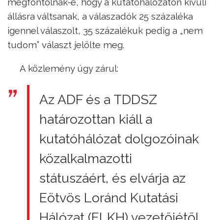
megfontolnák-e, hogy a kutatóhálózaton kívüli
állásra váltsanak, a válaszadók 25 százaléka
igennel válaszolt, 35 százalékuk pedig a „nem
tudom” választ jelölte meg.
A közlemény úgy zárul:
Az ADF és a TDDSZ
határozottan kiáll a
kutatóhálózat dolgozóinak
közalkalmazotti
státuszáért, és elvárja az
Eötvös Loránd Kutatási
Hálózat (ELKH) vezetőjétől,