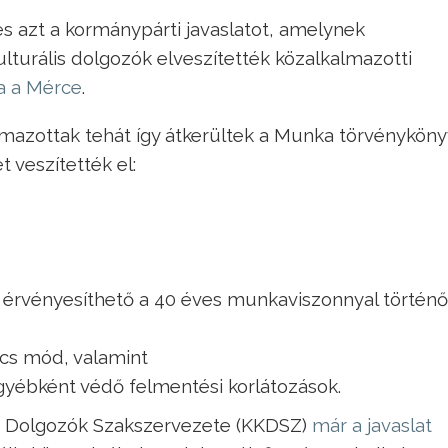
s azt a kormánypárti javaslatot, amelynek
turális dolgozók elveszítették közalkalmazotti
ja a Mérce
.
lmazottak tehát így átkerültek a Munka törvénykön
t veszítették el:
 érvényesíthető a 40 éves munkaviszonnyal történő
incs mód, valamint
yébként védő felmentési korlátozások.
i Dolgozók Szakszervezete (KKDSZ)
már a javaslat