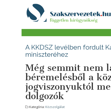
A KKDSZ levélben fordult Ká
miniszteréhez
Még semmit nem lá
béremelésből a köz
jogviszonyuktól meg
dolgozók
Kategória:
Közszolgálat