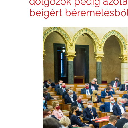
dolgozók pedig azóta
beígért béremelésből