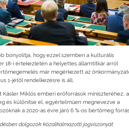
b bonyolítja, hogy ezzel szemben a kulturális
18-i értekezletén a helyettes államtitkár arról
 bértömegemelés már megérkezett az önkormányza
 1-jétől rendelkezésre is áll.
 Kásler Miklós emberi erőforrások miniszteréhez, a
eg és különítse el, egyértelműen megnevezve a
zóknak a 2020-as évre járó 6 %-os bértömeg forrás
ésben dolgozók közalkalmazotti jogviszonyát