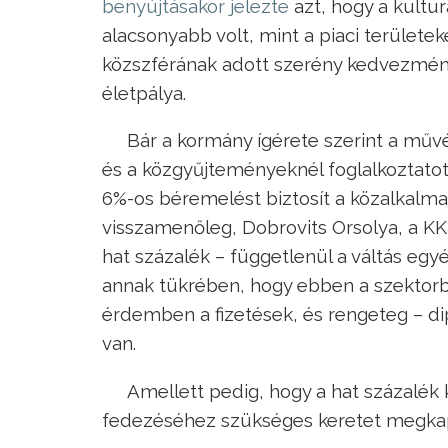
benyújtásakor jelezte
azt, hogy a kultur
alacsonyabb volt, mint a piaci terület
közszférának adott szerény kedvezménye
életpálya.
Bár a kormány ígérete szerint a mű
és a közgyűjteményeknél foglalkoztato
6%-os béremelést biztosít a közalkalmaz
visszamenőleg, Dobrovits Orsolya, a 
hat százalék – függetlenül a váltás eg
annak tükrében, hogy ebben a szektorb
érdemben a fizetések, és rengeteg – d
van.
Amellett pedig, hogy a hat százalék k
fedezéséhez szükséges keretet megkap