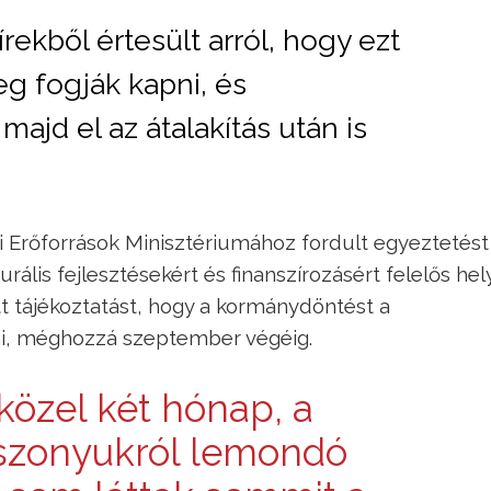
rekből értesült arról, hogy ezt
g fogják kapni, és
 majd el az átalakítás után is
 Erőforrások Minisztériumához fordult egyeztetést
urális fejlesztésekért és finanszírozásért felelős hel
tt tájékoztatást, hogy a kormánydöntést a
ni, méghozzá szeptember végéig.
közel két hónap, a
iszonyukról lemondó