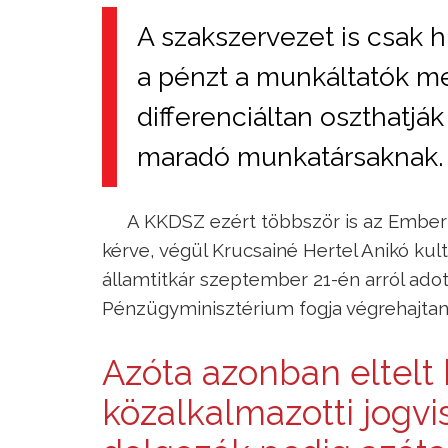
A szakszervezet is csak hí
a pénzt a munkáltatók me
differenciáltan oszthatják
maradó munkatársaknak.
A KKDSZ ezért többször is az Emberi
kérve, végül Krucsainé Hertel Anikó kult
államtitkár szeptember 21-én arról ado
Pénzügyminisztérium fogja végrehajta
Azóta azonban eltelt 
közalkalmazotti jogv