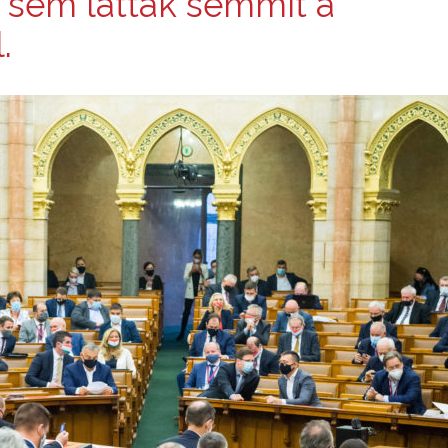
 sem láttak semmit a
.