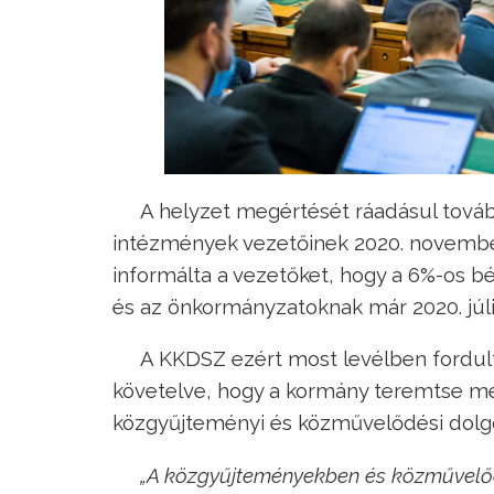
A helyzet megértését ráadásul továb
intézmények vezetőinek 2020. november 
informálta a vezetőket, hogy a 6%-os
és az önkormányzatoknak már 2020. július
A KKDSZ ezért most levélben fordult
követelve, hogy a kormány teremtse m
közgyűjteményi és közművelődési dolgo
„A közgyűjteményekben és közművelőd