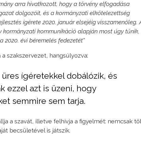
ány arra hivatkozott, hogy a törvény elfogadása
azat dolgozóit, és a kormányzati elkötelezettség
lesztés ígérete 2020. január elsejéig visszamenőleg. 
atív kormányzati kommunikáció alapján most úgy tűnik,
 2020. évi béremelés fedezetét”
n a szakszervezet, hangsúlyozva:
y üres ígéretekkel dobálózik, és
 ezzel azt is üzeni, hogy
et semmire sem tarja.
lja a szavát, illetve felhívja a figyelmét: nemcsak t
t becsületével is játszik.