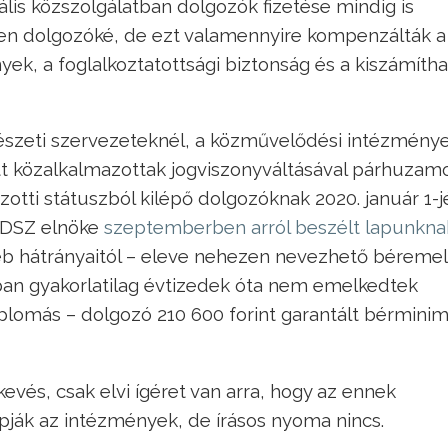
ális közszolgálatban dolgozók fizetése mindig is
eken dolgozóké, de ezt valamennyire kompenzálták a
k, a foglalkoztatottsági biztonság és a kiszámítha
vészeti szervezeteknél, a közművelődési intézmény
tt közalkalmazottak jogviszonyváltásával párhuzam
otti státuszból kilépő dolgozóknak 2020. január 1-j
KKDSZ elnöke
szeptemberben arról beszélt lapunkna
yéb hátrányaitól – eleve nehezen nevezhető béreme
an gyakorlatilag évtizedek óta nem emelkedtek
iplomás – dolgozó 210 600 forint garantált bérmin
evés, csak elvi ígéret van arra, hogy az ennek
ják az intézmények, de írásos nyoma nincs.