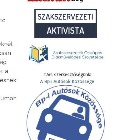
tó
eknél
osan
éig
k
: a
Társ-szerkesztőségünk:
lésnek
A Bp-i Autósok Közössége
imumon