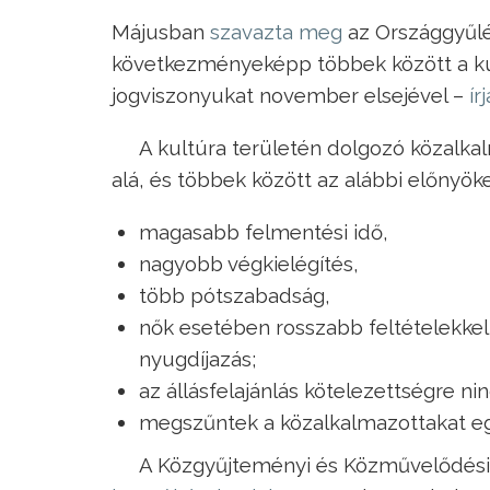
Májusban
szavazta meg
az Országgyűlé
következményeképp többek között a kul
jogviszonyukat november elsejével –
ír
A kultúra területén dolgozó közalka
alá, és többek között az alábbi előnyöke
magasabb felmentési idő,
nagyobb végkielégítés,
több pótszabadság,
nők esetében rosszabb feltételekkel
nyugdíjazás;
az állásfelajánlás kötelezettségre n
megszűntek a közalkalmazottakat eg
A Közgyűjteményi és Közművelődés