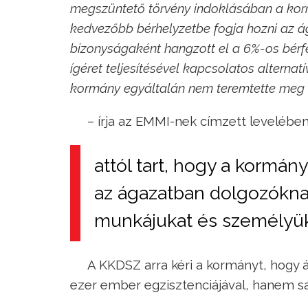
megszüntető törvény indoklásában a korm
kedvezőbb bérhelyzetbe fogja hozni az ág
bizonyságaként hangzott el a 6%-os bérfej
ígéret teljesítésével kapcsolatos altern
kormány egyáltalán nem teremtette meg a
– írja az EMMI-nek címzett levelébe
attól tart, hogy a kormán
az ágazatban dolgozóknak
munkájukat és személyük
A KKDSZ arra kéri a kormányt, hogy ál
ezer ember egzisztenciájával, hanem sajá