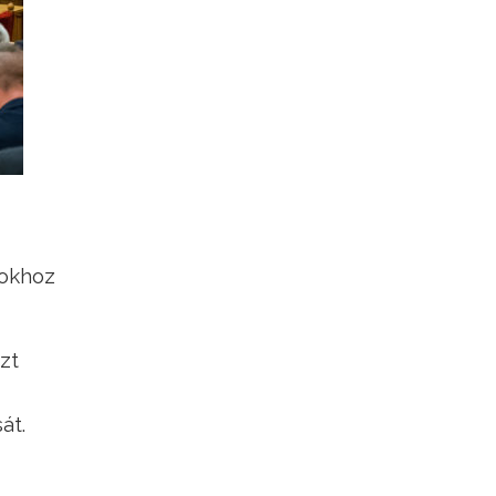
tokhoz
zt
át.