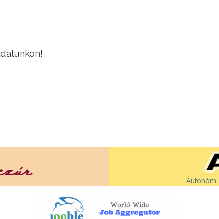
ldalunkon!
Autonóm É