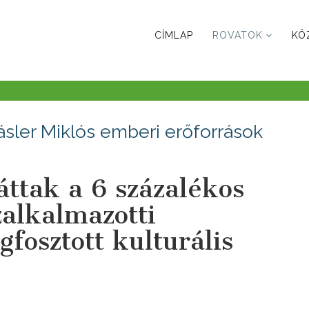
CÍMLAP
ROVATOK
KÖ
sler Miklós emberi erőforrások
ttak a 6 százalékos
alkalmazotti
fosztott kulturális