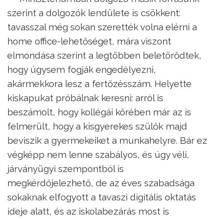
szerint a dolgozók lendülete is csökkent:
tavasszal még sokan szerették volna elérni a
home office-lehetőséget, mára viszont
elmondása szerint a legtöbben beletörődtek,
hogy úgysem fogják engedélyezni,
akármekkora lesz a fertőzésszám. Helyette
kiskapukat próbálnak keresni: arról is
beszámolt, hogy kollégái körében már az is
felmerült, hogy a kisgyerekes szülők majd
beviszik a gyermekeiket a munkahelyre. Bár ez
végképp nem lenne szabályos, és úgy véli,
járványügyi szempontból is
megkérdőjelezhető, de az éves szabadsága
sokaknak elfogyott a tavaszi digitális oktatás
ideje alatt, és az iskolabezárás most is