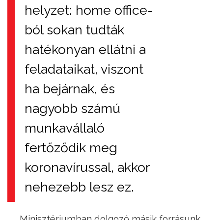
helyzet: home office-
ból sokan tudták
hatékonyan ellátni a
feladataikat, viszont
ha bejárnak, és
nagyobb számú
munkavállaló
fertőződik meg
koronavírussal, akkor
nehezebb lesz ez.
Minisztériumban dolgozó másik forrásunk