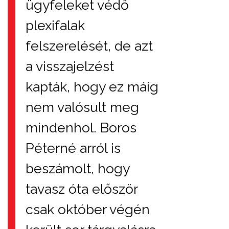
ügyfeleket védő
plexifalak
felszerelését, de azt
a visszajelzést
kapták, hogy ez máig
nem valósult meg
mindenhol. Boros
Péterné arról is
beszámolt, hogy
tavasz óta először
csak október végén