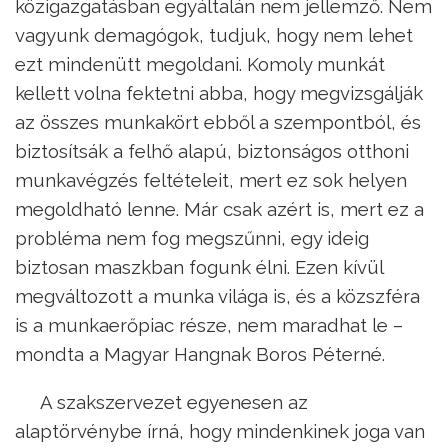
közigazgatásban egyáltalán nem jellemző. Nem
vagyunk demagógok, tudjuk, hogy nem lehet
ezt mindenütt megoldani. Komoly munkát
kellett volna fektetni abba, hogy megvizsgálják
az összes munkakört ebből a szempontból, és
biztosítsák a felhő alapú, biztonságos otthoni
munkavégzés feltételeit, mert ez sok helyen
megoldható lenne. Már csak azért is, mert ez a
probléma nem fog megszűnni, egy ideig
biztosan maszkban fogunk élni. Ezen kívül
megváltozott a munka világa is, és a közszféra
is a munkaerőpiac része, nem maradhat le –
mondta a Magyar Hangnak Boros Péterné.
A szakszervezet egyenesen az
alaptörvénybe írná, hogy mindenkinek joga van