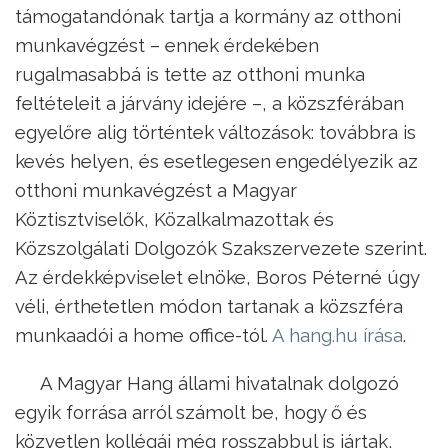
támogatandónak tartja a kormány az otthoni
munkavégzést – ennek érdekében
rugalmasabbá is tette az otthoni munka
feltételeit a járvány idejére –, a közszférában
egyelőre alig történtek változások: továbbra is
kevés helyen, és esetlegesen engedélyezik az
otthoni munkavégzést a Magyar
Köztisztviselők, Közalkalmazottak és
Közszolgálati Dolgozók Szakszervezete szerint.
Az érdekképviselet elnöke, Boros Péterné úgy
véli, érthetetlen módon tartanak a közszféra
munkaadói a home office-tól.
A hang.hu írása
.
A Magyar Hang állami hivatalnak dolgozó
egyik forrása arról számolt be, hogy ő és
közvetlen kollégái még rosszabbul is jártak,