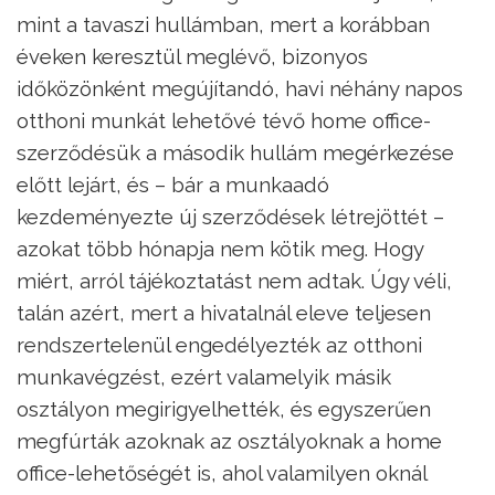
mint a tavaszi hullámban, mert a korábban
éveken keresztül meglévő, bizonyos
időközönként megújítandó, havi néhány napos
otthoni munkát lehetővé tévő home office-
szerződésük a második hullám megérkezése
előtt lejárt, és – bár a munkaadó
kezdeményezte új szerződések létrejöttét –
azokat több hónapja nem kötik meg. Hogy
miért, arról tájékoztatást nem adtak. Úgy véli,
talán azért, mert a hivatalnál eleve teljesen
rendszertelenül engedélyezték az otthoni
munkavégzést, ezért valamelyik másik
osztályon megirigyelhették, és egyszerűen
megfúrták azoknak az osztályoknak a home
office-lehetőségét is, ahol valamilyen oknál