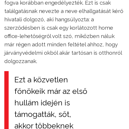
fogva korábban engedélyezték. Ezt is csak
találgatásnak nevezte a neve elhallgatását kérő
hivatali dolgozó, aki hangsúlyozta: a
szerződésben is csak egy korlátozott home
office-lehetőségről volt szó, miközben náluk
már régen adott minden feltétel ahhoz, hogy
járványvédelmi okból akár tartósan is otthonról
dolgozzanak.
Ezt a közvetlen
főnökeik már az első
hullám idején is
támogatták, sőt,
akkor többeknek