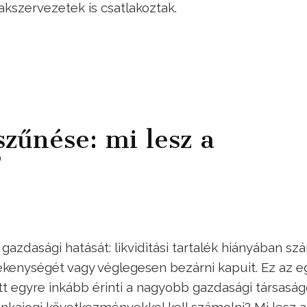
zakszervezetek is csatlakoztak.
zűnése: mi lesz a
?
gazdasági hatását: likviditási tartalék hiányában s
vékenységét vagy véglegesen bezárni kapuit. Ez az e
ett egyre inkább érinti a nagyobb gazdasági társasá
nkajogi következményekkel kell számolni? Mi lesz a