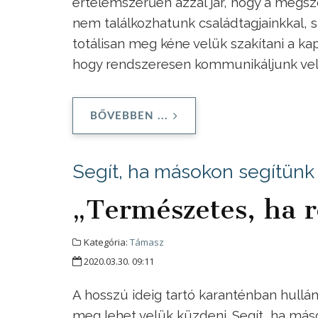
értelemszerűen azzal jár, hogy a megsz
nem találkozhatunk családtagjainkkal, sz
totálisan meg kéne velük szakítani a ka
hogy rendszeresen kommunikáljunk velü
BŐVEBBEN ...
Segít, ha másokon segítünk 
„Természetes, ha 
Kategória:
Támasz
2020.03.30. 09:11
A hosszú ideig tartó karanténban hullá
meg lehet velük küzdeni. Segít, ha má