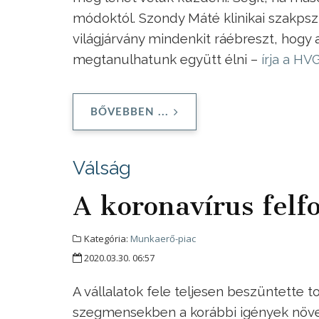
módoktól. Szondy Máté klinikai szakpszi
világjárvány mindenkit ráébreszt, hogy 
megtanulhatunk együtt élni –
írja a HV
BŐVEBBEN ...
Válság
A koronavírus felf
Kategória:
Munkaerő-piac
2020.03.30. 06:57
A vállalatok fele teljesen beszüntette 
szegmensekben a korábbi igények növeke