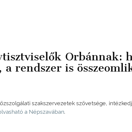
tisztviselők Orbánnak: 
a rendszer is összeomli
közszolgálati szakszervezetek szövetsége, intézked
olvasható a Népszavában
.