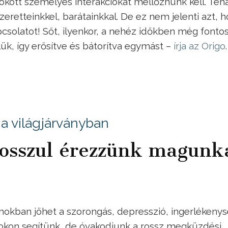
okott személyes interakciókat mellőznünk kell. Teh
eretteinkkel, barátainkkal. De ez nem jelenti azt, 
pcsolatot! Sőt, ilyenkor, a nehéz időkben még fonto
k, így erősítve és bátorítva egymást –
írja az Origo
.
a világjárványban
rosszul érezzünk magunk
mokban jöhet a szorongás, depresszió, ingerlékenys
sokon segítünk, de óvakodjunk a rossz megküzdési