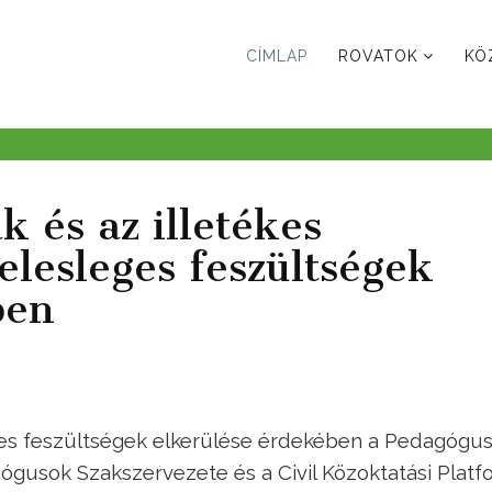
CÍMLAP
ROVATOK
KÖ
 és az illetékes
elesleges feszültségek
ben
ges feszültségek elkerülése érdekében a Pedagógu
gusok Szakszervezete és a Civil Közoktatási Platf