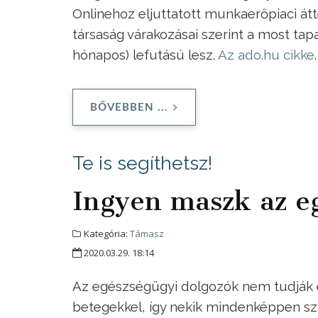
Onlinehoz eljuttatott munkaerőpiaci át
társaság várakozásai szerint a most tap
hónapos) lefutású lesz.
Az ado.hu cikke
.
BŐVEBBEN ...
Te is segíthetsz!
Ingyen maszk az e
Kategória:
Támasz
2020.03.29. 18:14
Az egészségügyi dolgozók nem tudják el
betegekkel, így nekik mindenképpen szük