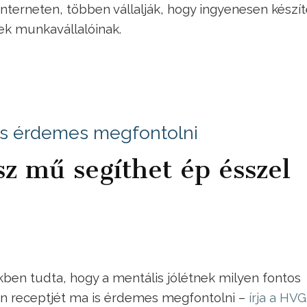
interneten, többen vállalják, hogy ingyenesen készí
k munkavállalóinak.
is érdemes megfontolni
sz mű segíthet ép ésszel
ben tudta, hogy a mentális jólétnek milyen fontos
on receptjét ma is érdemes megfontolni –
írja a HVG