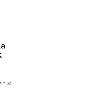
ha
k
jen az