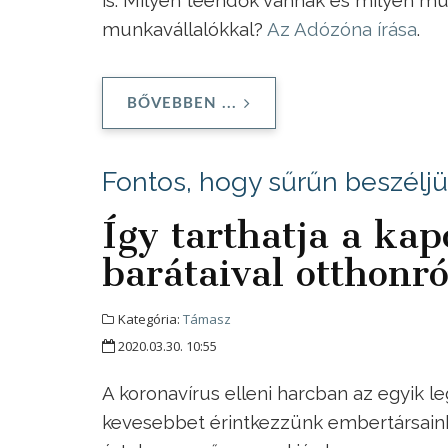
munkavállalókkal?
Az Adózóna írása
.
BŐVEBBEN ...
Fontos, hogy sűrűn beszéljü
Így tarthatja a kap
barátaival otthonr
Kategória:
Támasz
2020.03.30. 10:55
A koronavírus elleni harcban az egyik le
kevesebbet érintkezzünk embertársainkkal