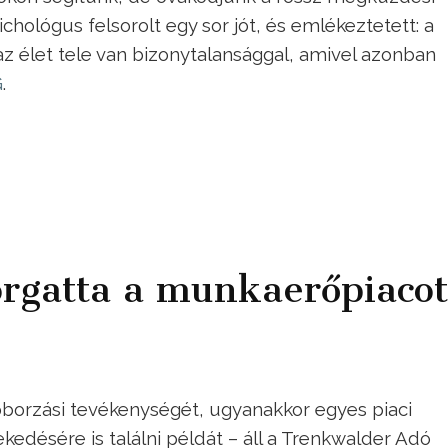
chológus felsorolt egy sor jót, és emlékeztetett: a
az élet tele van bizonytalansággal, amivel azonban
G
.
orgatta a munkaerőpiacot
toborzási tevékenységét, ugyanakkor egyes piaci
désére is találni példát – áll a Trenkwalder Adó