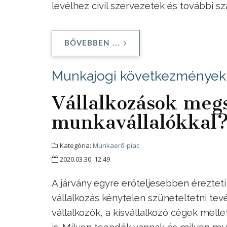
levélhez civil szervezetek és további s
BŐVEBBEN ...
Munkajogi következmények
Vállalkozások megs
munkavállalókkal
Kategória:
Munkaerő-piac
2020.03.30. 12:49
A járvány egyre erőteljesebben érezteti 
vállalkozás kénytelen szüneteltetni te
vállalkozók, a kisvállalkozó cégek mell
is. Milyen teendők vannak és milyen mu