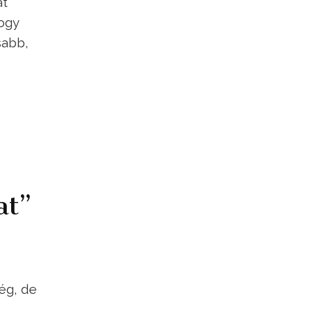
át
hogy
sabb,
at”
ég, de