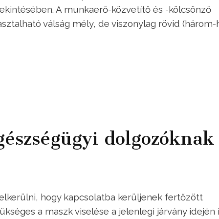
tekintésében. A munkaerő-közvetítő és -kölcsönző
asztalható válság mély, de viszonylag rövid (három-
gészségügyi dolgozóknak
kerülni, hogy kapcsolatba kerüljenek fertőzött
séges a maszk viselése a jelenlegi járvány idején i