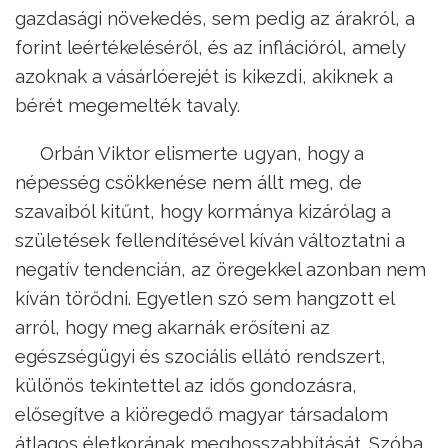
gazdasági növekedés, sem pedig az árakról, a
forint leértékeléséről, és az inflációról, amely
azoknak a vásárlóerejét is kikezdi, akiknek a
bérét megemelték tavaly.
Orbán Viktor elismerte ugyan, hogy a
népesség csökkenése nem állt meg, de
szavaiból kitűnt, hogy kormánya kizárólag a
születések fellendítésével kíván változtatni a
negatív tendencián, az öregekkel azonban nem
kíván törődni. Egyetlen szó sem hangzott el
arról, hogy meg akarnák erősíteni az
egészségügyi és szociális ellátó rendszert,
különös tekintettel az idős gondozásra,
elősegítve a kiöregedő magyar társadalom
átlagos életkorának meghosszabbítását. Szóba