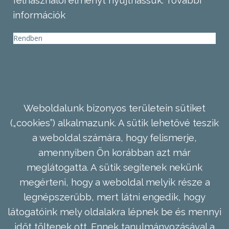
felhasználói élményt nyújthassuk.
További
információk
Rendben
Weboldalunk bizonyos területein sütiket
(„cookies”) alkalmazunk. A sütik lehetővé teszik
a weboldal számára, hogy felismerje,
amennyiben Ön korábban azt már
meglátogatta. A sütik segítenek nekünk
megérteni, hogy a weboldal melyik része a
legnépszerűbb, mert látni engedik, hogy
látogatóink mely oldalakra lépnek be és mennyi
időt töltenek ott. Ennek tanulmányozásával a