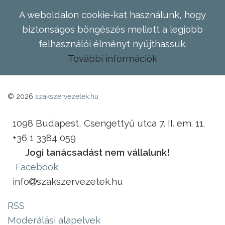
A weboldalon cookie-kat használunk, hogy
biztonságos böngészés mellett a legjobb
felhasználói élményt nyújthassuk.
További információk
© 2026
szakszervezetek.hu
1098 Budapest, Csengettyű utca 7. II. em. 11.
+36 1 3384 059
Jogi tanácsadást nem vállalunk!
Facebook
info
szakszervezetek.hu
RSS
Moderálási alapelvek