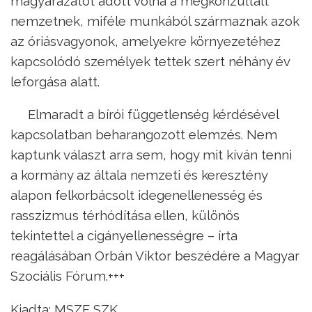
magyarázatot adott volna a megkonzultált
nemzetnek, miféle munkából származnak azok
az óriásvagyonok, amelyekre környezetéhez
kapcsolódó személyek tettek szert néhány év
leforgása alatt.
Elmaradt a bírói függetlenség kérdésével
kapcsolatban beharangozott elemzés. Nem
kaptunk választ arra sem, hogy mit kíván tenni
a kormány az általa nemzeti és keresztény
alapon felkorbácsolt idegenellenesség és
rasszizmus térhódítása ellen, különös
tekintettel a cigányellenességre – írta
reagálásában Orbán Viktor beszédére a Magyar
Szociális Fórum.+++
Kiadta: MSZF SZK