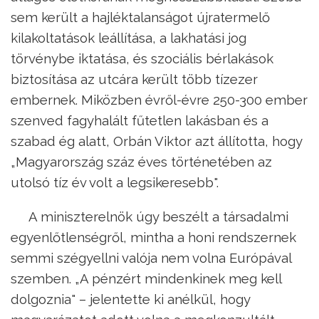
sem került a hajléktalanságot újratermelő
kilakoltatások leállítása, a lakhatási jog
törvénybe iktatása, és szociális bérlakások
biztosítása az utcára került több tízezer
embernek. Miközben évről-évre 250-300 ember
szenved fagyhalált fűtetlen lakásban és a
szabad ég alatt, Orbán Viktor azt állította, hogy
„Magyarország száz éves történetében az
utolsó tíz év volt a legsikeresebb".
A miniszterelnök úgy beszélt a társadalmi
egyenlőtlenségről, mintha a honi rendszernek
semmi szégyellni valója nem volna Európával
szemben. „A pénzért mindenkinek meg kell
dolgoznia" – jelentette ki anélkül, hogy