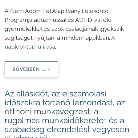
A Nem Adom Fel Alapítvány Léleköntő
Programja autizmussal és ADHD-val élő
gyermekekkel és azok családjainak igyekszik
segítséget nyújtani a mindennapokban.
A
napidoktor.hu írása
.
BŐVEBBEN ...
Az állásidőt, az elszámolási
időszakra történő lemondást, az
otthoni munkavégzést, a
rugalmas munkaidőkeretet és a
szabadság elrendelést vegyesen