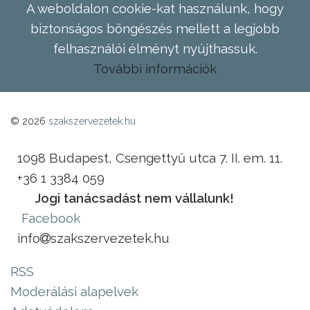
A weboldalon cookie-kat használunk, hogy
biztonságos böngészés mellett a legjobb
felhasználói élményt nyújthassuk.
További információk
© 2026
szakszervezetek.hu
1098 Budapest, Csengettyű utca 7. II. em. 11.
+36 1 3384 059
Jogi tanácsadást nem vállalunk!
Facebook
info
szakszervezetek.hu
RSS
Moderálási alapelvek