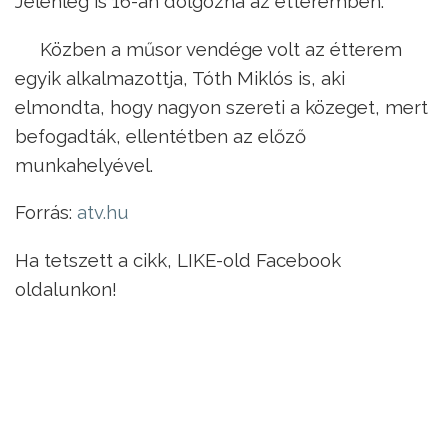
Jelenleg is 16-an dolgozna az étteremben.
Közben a műsor vendége volt az étterem
egyik alkalmazottja, Tóth Miklós is, aki
elmondta, hogy nagyon szereti a közeget, mert
befogadták, ellentétben az előző
munkahelyével.
Forrás:
atv.hu
Ha tetszett a cikk, LIKE-old Facebook
oldalunkon!