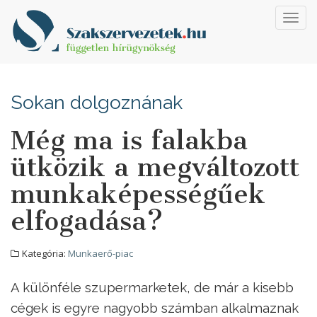
Toggl
navig
Sokan dolgoznának
Még ma is falakba
ütközik a megváltozott
munkaképességűek
elfogadása?
Kategória:
Munkaerő-piac
A különféle szupermarketek, de már a kisebb
cégek is egyre nagyobb számban alkalmaznak