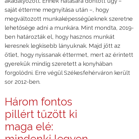
akadályozott. Ennek hatására döntött úgy –
saját étterme megnyitása után –, hogy
megváltozott munkaképességűeknek szeretne
lehetősége adni a munkára. Mint mondta, 2019-
ben határozták el, hogy hasznos munkát
keresnek legkisebb lányuknak. Majd jött az
ötlet, hogy nyissanak éttermet, mert az érintett
gyerekük mindig szeretett a konyhában
forgolódni. Erre végül Székesfehérváron került
sor 2012-ben.
Három fontos
pillért tűzött ki
maga elé:
mindenki legyen