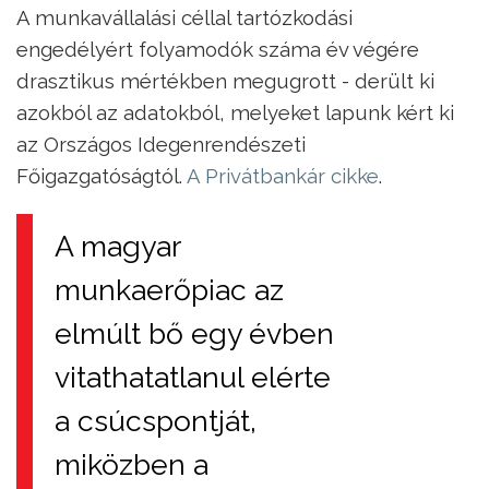
A munkavállalási céllal tartózkodási
engedélyért folyamodók száma év végére
drasztikus mértékben megugrott - derült ki
azokból az adatokból, melyeket lapunk kért ki
az Országos Idegenrendészeti
Főigazgatóságtól.
A Privátbankár cikke
.
A magyar
munkaerőpiac az
elmúlt bő egy évben
vitathatatlanul elérte
a csúcspontját,
miközben a