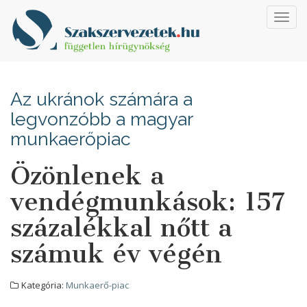
Toggl
navig
Az ukránok számára a
legvonzóbb a magyar
munkaerőpiac
Özönlenek a
vendégmunkások: 157
százalékkal nőtt a
számuk év végén
Kategória:
Munkaerő-piac