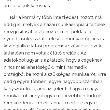
ami a cégek keresnek.
Bár a kormány több intézkedést hozott már
eddig is, melyek a hazai munkaerőpiaci tartalék
mozgósítását ösztönözte, mint például a
nyugdíjasok visszaterelése a munkaerőpiacra, a
közfoglalkoztatási programok szűkítése, ezek
láthatóan nem voltak átütő erejűek. Az
adatokból ugyanis az látszik, hogy a cégeknek
nincs más lehetőségük, mint harmadik
országból behozni a szükséges munkaerőt. Erre
pedig egyre többen, egyre nagyobb számban
kényszerülnek, ami azt jelenti, hogy a magyar
munkaerőhiánnyal egyre nehezebben tudnak
megküzdeni a cégek, annak mértéke egyre
nagyobbá válik. Vagy a cégek igénye nő gyors