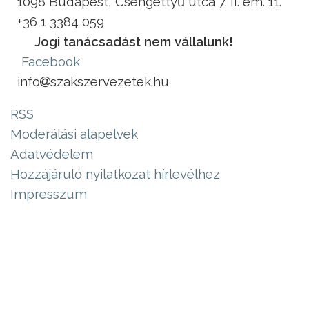
1098 Budapest, Csengettyű utca 7. II. em. 11.
+36 1 3384 059
Jogi tanácsadást nem vállalunk!
Facebook
info
szakszervezetek.hu
RSS
Moderálási alapelvek
Adatvédelem
Hozzájáruló nyilatkozat hírlevélhez
Impresszum