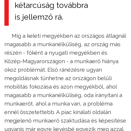
kétarcúság továbbra
is jellemző rá.
Míg a keleti megyékben az országos átlagnál
magasabb a munkanélküliség, az ország más
részén - főként a nyugati megyékben és
Közép-Magyarországon - a munkaerő hiánya
okoz problémát. Első ránézésre ugyan
megoldásnak tűnhetne az országon belüli
mobilitás fokozása és azon megyékből, ahol
magasabb a munkanélküliség, oda irányítani a
munkaerőt, ahol a munka van, a probléma
ennél összetettebb. A piac kínálati oldalán
megjelenő munkaerő szaktudása és képesítése
ugyanis már egyre kevésbé egyezik meg azzal,