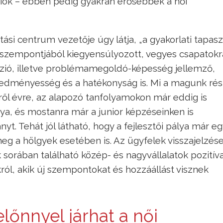
íciók – ebben pedig gyakran erősebbek a női
ási centrum vezetője úgy látja, „a gyakorlati tapasz
 szempontjából kiegyensúlyozott, vegyes csapatokr
ió, illetve problémamegoldó-képesség jellemző,
edményesség és a hatékonyság is. Mi a magunk rés
ől évre, az alapozó tanfolyamokon már eddig is
nya, és mostanra már a junior képzéseinken is
nyt. Tehát jól látható, hogy a fejlesztői pálya már e
meg a hölgyek esetében is. Az ügyfelek visszajelzései
k sorában található közép- és nagyvállalatok pozitív
król, akik új szempontokat és hozzáállást visznek
előnnyel járhat a női