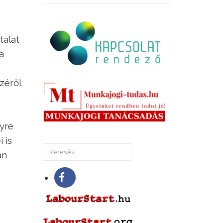
talat
a
zéről
gyre
 is
an