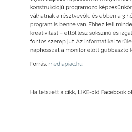
konstrukciójú programozó képzésünkön p
válhatnak a résztvevők, és ebben a 3 h
program is benne van. Ehhez kell mind
kreativitást – ettől lesz sokszínű és i
fontos szerep jut. Az informatikai terüle
naphosszat a monitor előtt gubbasztó k
Forrás:
mediapiac.hu
Ha tetszett a cikk, LIKE-old Facebook o