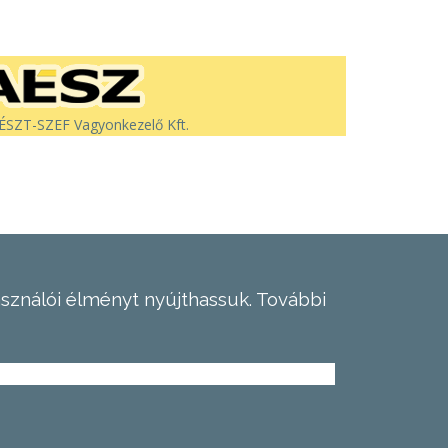
SZT-SZEF Vagyonkezelő Kft.
asználói élményt nyújthassuk.
További