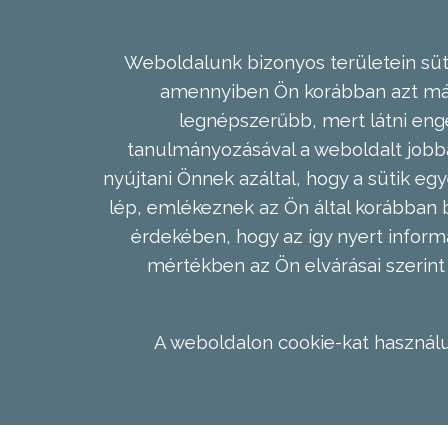
Weboldalunk bizonyos területein süti
amennyiben Ön korábban azt már 
legnépszerűbb, mert látni enge
tanulmányozásával a weboldalt jobba
nyújtani Önnek azáltal, hogy a sütik egy
lép, emlékeznek az Ön által korábban b
érdekében, hogy az így nyert inform
mértékben az Ön elvárásai szerint 
A weboldalon cookie-kat használu