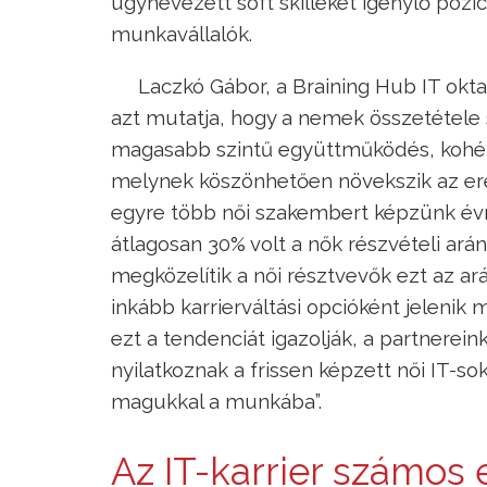
úgynevezett soft skilleket igénylő poz
munkavállalók.
Laczkó Gábor, a Braining Hub IT oktat
azt mutatja, hogy a nemek összetétele
magasabb szintű együttműködés, kohéz
melynek köszönhetően növekszik az er
egyre több női szakembert képzünk évr
átlagosan 30% volt a nők részvételi ará
megközelítik a női résztvevők ezt az ará
inkább karrierváltási opcióként jelenik 
ezt a tendenciát igazolják, a partnerein
nyilatkoznak a frissen képzett női IT-so
magukkal a munkába”.
Az IT-karrier számos 