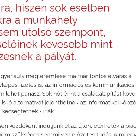
a, hiszen sok esetben
kra a munkahely
 sem utolsó szempont,
selőinek kevesebb mint
zesnek a pályát.
egyensúly megteremtése ma már fontos elvárás a
képes fizetés is, az információs és kommunikációs
 lehet panasz. Sok nőt érint a családalapítást köve
 is jó alternatívát jelenthetnek az informatikai képz
 kecsegtetnek - írják.
esen kezdőként induljunk el az úton, elérhetők a pia
 nem szükséges semmilyen előzetes tudás. A mi eg