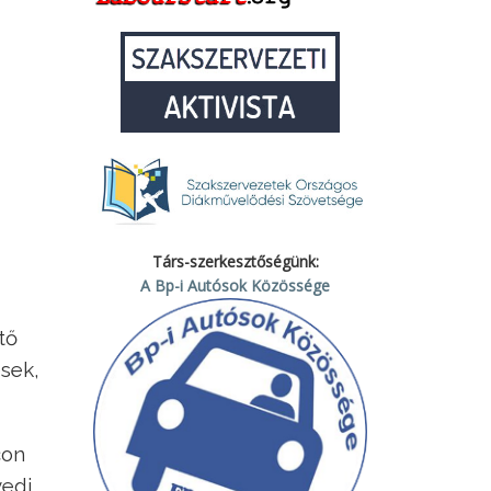
Társ-szerkesztőségünk:
A Bp-i Autósok Közössége
tő
ések,
con
yedi