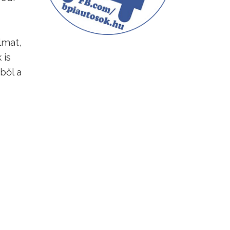
lmat,
 is
éből a