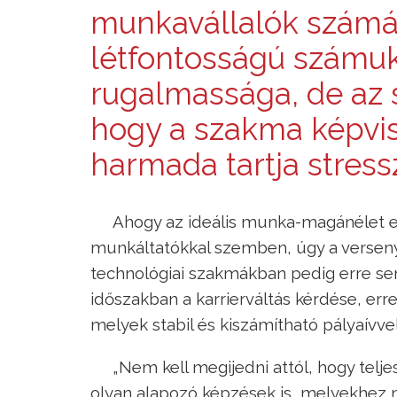
munkavállalók számár
létfontosságú számu
rugalmassága, de az
hogy a szakma képvi
harmada tartja stress
Ahogy az ideális munka-magánélet 
munkáltatókkal szemben, úgy a verseny
technológiai szakmákban pedig erre sem
időszakban a karrierváltás kérdése, erre
melyek stabil és kiszámítható pályaívvel
„Nem kell megijedni attól, hogy telj
olyan alapozó képzések is, melyekhez