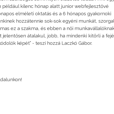
éldául kilenc hónap alatt junior webfejlesztővé
ónapos elméleti oktatás és a 6 hónapos gyakornoki
enkinek hozzátennie sok-sok egyéni munkát, szorga
zgalmas ez a szakma, és ebben a női munkavállalóknak
t jelentősen átalakul, jobb, ha mindenki kitörli a fej
ódolók képét” - teszi hozzá Laczkó Gábor.
ldalunkon!