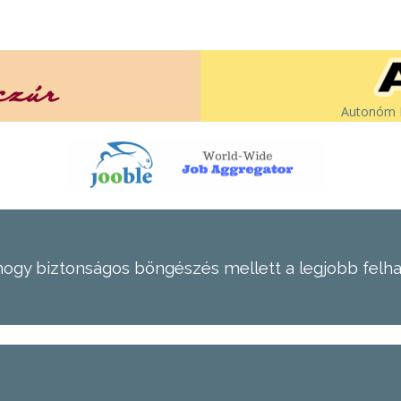
Autonóm É
hogy biztonságos böngészés mellett a legjobb felh