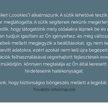
ket („cookies”) alkalmazunk. A sütik lehetővé teszik
meglátogatta. A sütik segítenek nekünk megérteni
dik, hogy látogatóink mely oldalakra lépnek be és 
n tudjuk igazítani az Ön igényeihez, és még válto
ebek mellett megjegyzik a beállításokat, így nem kel
evitt adatokra, ezért azokat nem kell újra begépel
ációk felhasználásával végrehajtott fejlesztések 
működjön, könnyen megtalálja az Ön által keresett 
hirdetéseink hatékonyságát.
nk, hogy biztonságos böngészés mellett a legjobb 
További információk