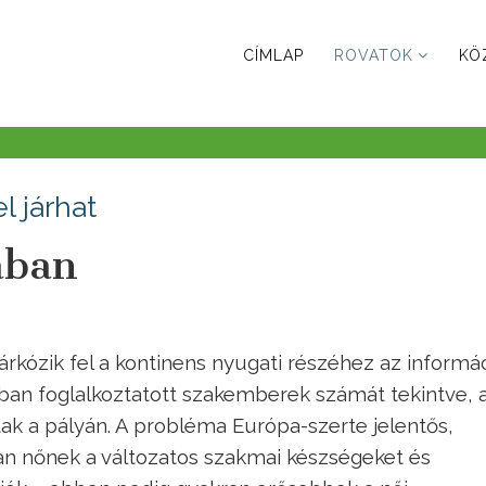
CÍMLAP
ROVATOK
KÖ
l járhat
ában
kózik fel a kontinens nyugati részéhez az informá
ban foglalkoztatott szakemberek számát tekintve, 
ak a pályán. A probléma Európa-szerte jelentős,
an nőnek a változatos szakmai készségeket és