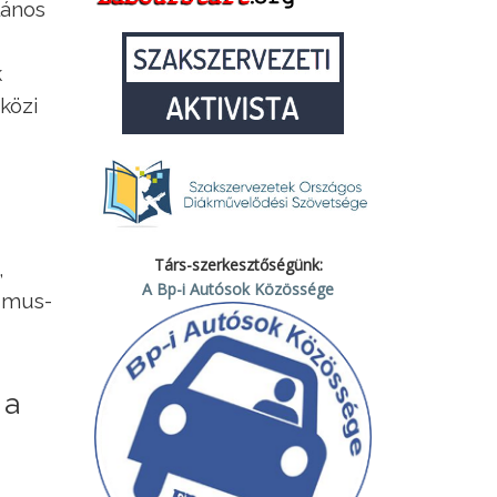
lános
k
közi
Társ-szerkesztőségünk:
,
A Bp-i Autósok Közössége
izmus-
 a