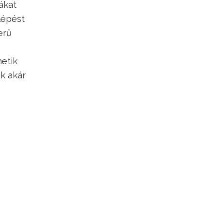
ákat
lépést
erű
hetik
ák akár