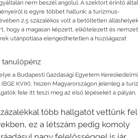
yáltalán nem beszél angolul. A szektort érintő álta
yeiről is egyre többet hallunk: a turizmus-
ében 2,5 százalékos volt a betöltetlen álláshelye
, hogy a magasan képzett, elkötelezett és nemzet
erek utánpótlása elengedhetetlen a húzóágazat
a tanulópénz
helye a Budapesti Gazdasági Egyetem Kereskedelmi
 (BGE KVIK), hiszen Magyarországon jelenleg a tur
atók fele itt teszi meg az első lépéseket a pályán.
zázalékkal több hallgatót vettünk fel
években, ez a létszám pedig komoly
, ráadásul nagy felelősséggel is jár.