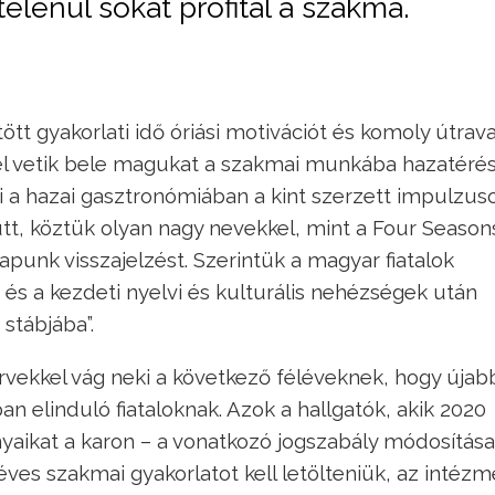
elenül sokat profitál a szakma.
tött gyakorlati idő óriási motivációt és komoly útrava
ettel vetik bele magukat a szakmai munkába hazatéré
i a hazai gasztronómiában a kint szerzett impulzuso
t, köztük olyan nagy nevekkel, mint a Four Season
apunk visszajelzést. Szerintük a magyar fiatalok
és a kezdeti nyelvi és kulturális nehézségek után
stábjába”.
rvekkel vág neki a következő féléveknek, hogy újab
 elinduló fiataloknak. Azok a hallgatók, akik 2020
ikat a karon – a vonatkozó jogszabály módosítása
ves szakmai gyakorlatot kell letölteniük, az intéz