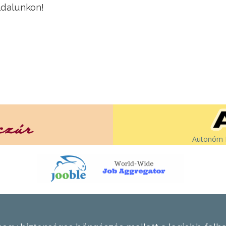
ldalunkon!
Autonóm É