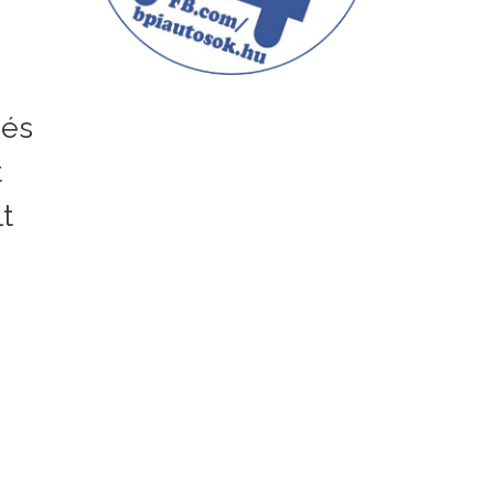
 és
t
t