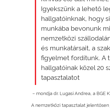
Igyekszünk a lehető leg
hallgatóinknak, hogy s
munkába bevonunk miné
nemzetközi szállodalá
és munkatársait, a sza
figyelmet fordítunk. A
hallgatóinak közel 20 
tapasztalatot
– mondja dr. Lugasi Andrea, a BGE K
A nemzetközi tapasztalat jelentősen 