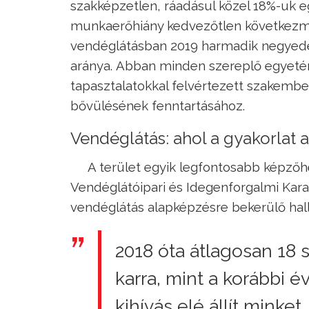
szakképzetlen, ráadásul közel 18%-uk eg
munkaerőhiány kedvezőtlen következmén
vendéglátásban 2019 harmadik negyedév
aránya.
Abban minden szereplő egyetért
tapasztalatokkal felvértezett szakemb
bővülésének fenntartásához.
Vendéglátás: ahol a gyakorlat 
A terület egyik legfontosabb képző
Vendéglátóipari és Idegenforgalmi Kara
vendéglátás alapképzésre bekerülő hallg
2018 óta átlagosan 18 s
karra, mint a korábbi 
kihívás elé állít minket