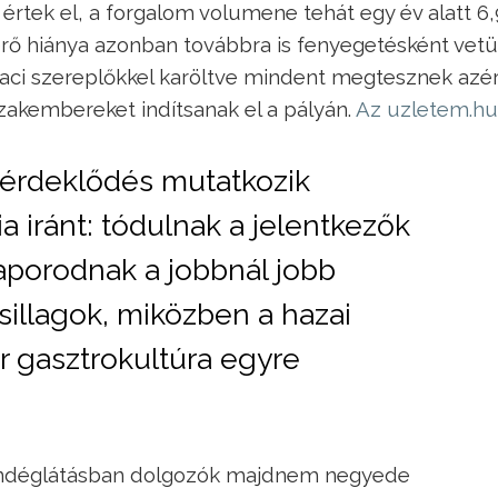
 értek el, a forgalom volumene tehát egy év alatt 6,
rő hiánya azonban továbbra is fenyegetésként vetü
aci szereplőkkel karöltve mindent megtesznek azér
szakembereket indítsanak el a pályán.
Az uzletem.hu 
 érdeklődés mutatkozik
 iránt: tódulnak a jelentkezők
aporodnak a jobbnál jobb
sillagok, miközben a hazai
 gasztrokultúra egyre
endéglátásban dolgozók majdnem negyede