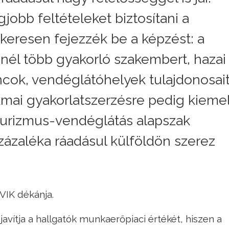
jobb feltételeket biztosítani a
ikeresen fejezzék be a képzést: a
l több gyakorló szakembert, hazai
ncok, vendéglátóhelyek tulajdonosai
kmai gyakorlatszerzésre pedig kiemel
 turizmus-vendéglátás alapszak
százaléka ráadásul külföldön szerez
VIK dékánja.
javítja a hallgatók munkaerőpiaci értékét, hiszen a