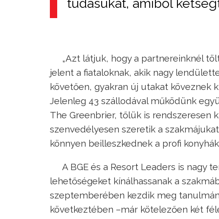
tudásukat, amiből kétségt
„Azt látjuk, hogy a partnereinknél töl
jelent a fiataloknak, akik nagy lendül
követően, gyakran új utakat köveznek k
Jelenleg 43 szállodával működünk együt
The Greenbrier, tőlük is rendszeresen k
szenvedélyesen szeretik a szakmájukat 
könnyen beilleszkednek a profi konyhák 
A BGE és a Resort Leaders is nagy te
lehetőségeket kínálhassanak a szakmában
szeptemberében kezdik meg tanulmánya
következtében –már kötelezően két félé