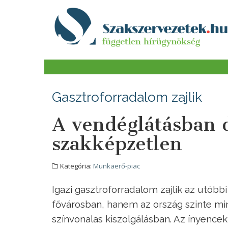
Gasztroforradalom zajlik
A vendéglátásban
szakképzetlen
Kategória:
Munkaerő-piac
Igazi gasztroforradalom zajlik az utó
fővárosban, hanem az ország szinte mi
színvonalas kiszolgálásban. Az ínyence