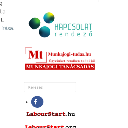
9
l a
t,
írása
.