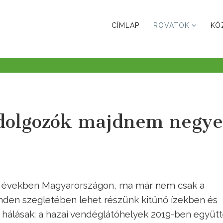
CÍMLAP
ROVATOK
KÖ
 dolgozók majdnem negy
bbi években Magyarországon, ma már nem csak a
nden szegletében lehet részünk kitűnő ízekben és
k hálásak: a hazai vendéglátóhelyek 2019-ben együt