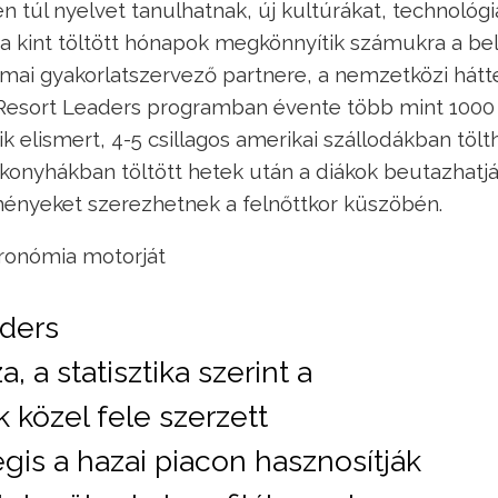
n túl nyelvet tanulhatnak, új kultúrákat, technológi
 a kint töltött hónapok megkönnyítik számukra a be
kmai gyakorlatszervező partnere, a nemzetközi hátt
 Resort Leaders programban évente több mint 1000
ik elismert, 4-5 csillagos amerikai szállodákban tölt
fi konyhákban töltött hetek után a diákok beutazhatj
lményeket szerezhetnek a felnőttkor küszöbén.
tronómia motorját
aders
 a statisztika szerint a
közel fele szerzett
gis a hazai piacon hasznosítják