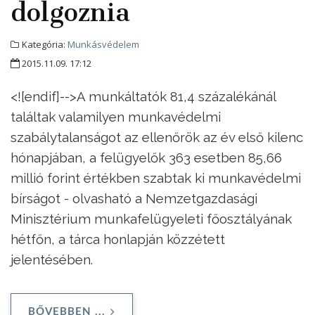
dolgoznia
Kategória:
Munkásvédelem
2015.11.09. 17:12
<![endif]-->A munkáltatók 81,4 százalékánál
találtak valamilyen munkavédelmi
szabálytalanságot az ellenőrök az év első kilenc
hónapjában, a felügyelők 363 esetben 85,66
millió forint értékben szabtak ki munkavédelmi
bírságot - olvasható a Nemzetgazdasági
Minisztérium munkafelügyeleti főosztályának
hétfőn, a tárca honlapján közzétett
jelentésében.
BŐVEBBEN ...