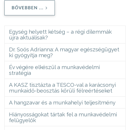
BŐVEBBEN ...
Egység helyett kétség – a régi dilemmák
újra aktuálisak?
Dr. Soós Adrianna: A magyar egészségügyet
ki gyógyítja meg?
Év végére elkészül a munkavédelmi
stratégia
A KASZ tisztázta a TESCO-val a karácsonyi
munkaidő-beosztás körüli félreértéseket
A hangzavar és a munkahelyi teljesítmény
Hiányosságokat tártak fel a munkavédelmi
felügyelők