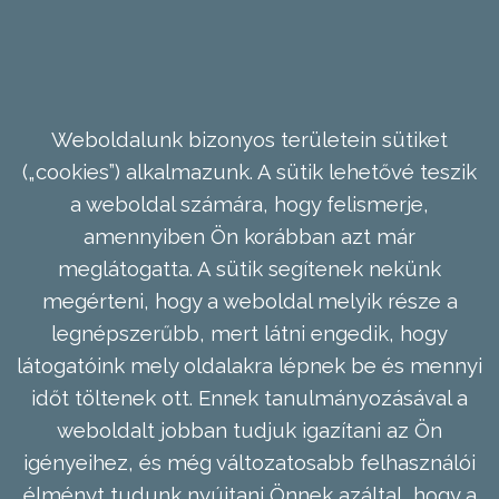
Weboldalunk bizonyos területein sütiket
(„cookies”) alkalmazunk. A sütik lehetővé teszik
a weboldal számára, hogy felismerje,
amennyiben Ön korábban azt már
meglátogatta. A sütik segítenek nekünk
megérteni, hogy a weboldal melyik része a
legnépszerűbb, mert látni engedik, hogy
látogatóink mely oldalakra lépnek be és mennyi
időt töltenek ott. Ennek tanulmányozásával a
weboldalt jobban tudjuk igazítani az Ön
igényeihez, és még változatosabb felhasználói
élményt tudunk nyújtani Önnek azáltal, hogy a