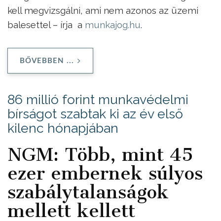
kell megvizsgálni, ami nem azonos az üzemi
balesettel – írja a
munkajog.hu
.
BŐVEBBEN ...
86 millió forint munkavédelmi
bírságot szabtak ki az év első
kilenc hónapjában
NGM: Több, mint 45
ezer embernek súlyos
szabálytalanságok
mellett kellett