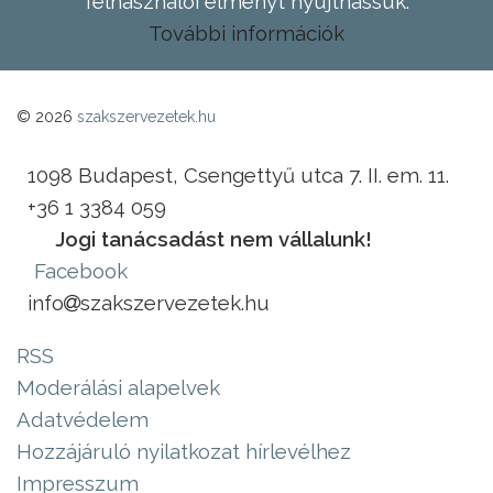
felhasználói élményt nyújthassuk.
További információk
© 2026
szakszervezetek.hu
1098 Budapest, Csengettyű utca 7. II. em. 11.
+36 1 3384 059
Jogi tanácsadást nem vállalunk!
Facebook
info
szakszervezetek.hu
RSS
Moderálási alapelvek
Adatvédelem
Hozzájáruló nyilatkozat hírlevélhez
Impresszum