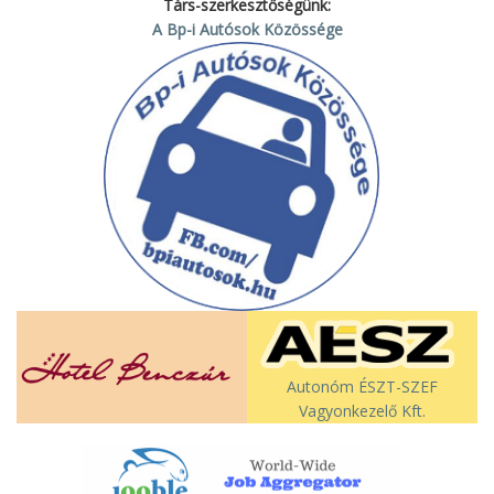
Társ-szerkesztőségünk:
A Bp-i Autósok Közössége
Autonóm ÉSZT-SZEF
Vagyonkezelő Kft.