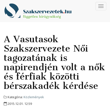
Toggl
navig
A Vasutasok
Szakszervezete Női
tagozatának is
napirendjén volt a nők
és férfiak közötti
bérszakadék kérdése
Kategória:
Közlemények
2015.12.01. 12:59