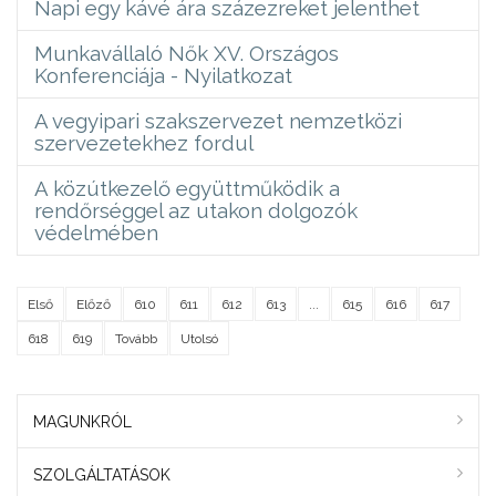
Napi egy kávé ára százezreket jelenthet
Munkavállaló Nők XV. Országos
Konferenciája - Nyilatkozat
A vegyipari szakszervezet nemzetközi
szervezetekhez fordul
A közútkezelő együttműködik a
rendőrséggel az utakon dolgozók
védelmében
Első
Előző
610
611
612
613
...
615
616
617
618
619
Tovább
Utolsó
MAGUNKRÓL
SZOLGÁLTATÁSOK