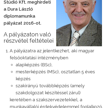
Stúdió Kft. meghirdeti
a Dura László
diplomamunka
pályázat 2016-ot.
A pályázaton való
részvétel feltételei
A pályázatra az jelentkezhet, aki magyar
felsőoktatási intézményben
alapképzés (BSc),
mesterképzés (MSc), osztatlan 5 éves
képzés
szakirányú továbbképzés (amely
szakdolgozat készítéssel zárul)
keretében a szakszervezetekkel, a
munkavállalói érdekvédelemmel foglalkozó,