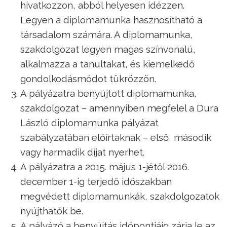
hivatkozzon, abból helyesen idézzen.
Legyen a diplomamunka hasznosítható a
társadalom számára. A diplomamunka,
szakdolgozat legyen magas színvonalú,
alkalmazza a tanultakat, és kiemelkedő
gondolkodásmódot tükrözzön.
A pályázatra benyújtott diplomamunka,
szakdolgozat – amennyiben megfelel a Dura
László diplomamunka pályázat
szabályzatában előírtaknak – első, második
vagy harmadik díjat nyerhet.
A pályázatra a 2015. május 1-jétől 2016.
december 1-ig terjedő időszakban
megvédett diplomamunkák, szakdolgozatok
nyújthatók be.
A pályázó a benyújtás időpontjáig zárja le az