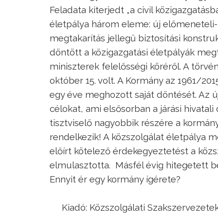
Feladata kiterjedt „a civil közigazgatás
életpálya három eleme: új előmeneteli- 
megtakarítás jellegű biztosítási konstru
döntött a közigazgatási életpályák me
miniszterek felelősségi köréről. A törvé
október 15. volt. A Kormány az 1961/2015.
egy éve meghozott saját döntését. Az új
célokat, ami elsősorban a járási hivatali
tisztviselő nagyobbik részére a kormá
rendelkezik! A közszolgálat életpálya 
előírt kötelező érdekegyeztetést a közs
elmulasztotta. Másfél évig hitegetett 
Ennyit ér egy kormány ígérete?
Kiadó: Közszolgálati Szakszervezete