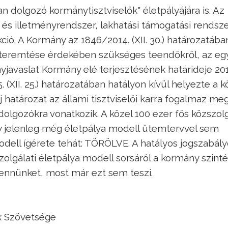
ban dolgozó kormánytisztviselők" életpályájára is. Az
és illetményrendszer, lakhatási támogatási rendsze
kció. A Kormány az 1846/2014. (XII. 30.) határozatába
gteremtése érdekében szükséges teendőkről, az eg
nyjavaslat Kormány elé terjesztésének határideje 201
 (XII. 25.) határozatában hatályon kívül helyezte a k
 határozat az állami tisztviselői karra fogalmaz me
 dolgozókra vonatkozik. A közel 100 ezer fős közszolg
ny jelenleg még életpálya modell ütemtervvel sem
modell ígérete tehát: TÖRÖLVE. A hatályos jogszabál
zolgálati életpálya modell sorsáról a kormány szint
bennünket, most már ezt sem teszi.
k Szövetsége