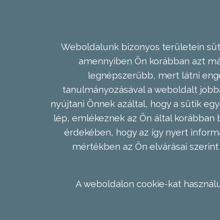
Weboldalunk bizonyos területein süti
amennyiben Ön korábban azt már 
legnépszerűbb, mert látni enge
tanulmányozásával a weboldalt jobba
nyújtani Önnek azáltal, hogy a sütik egy
lép, emlékeznek az Ön által korábban b
érdekében, hogy az így nyert inform
mértékben az Ön elvárásai szerint 
A weboldalon cookie-kat használu