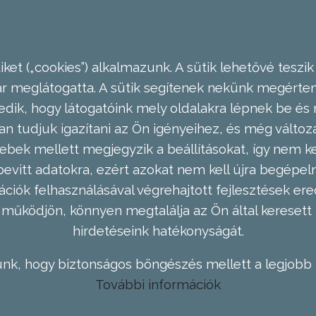
ket („cookies”) alkalmazunk. A sütik lehetővé teszik
meglátogatta. A sütik segítenek nekünk megérteni
dik, hogy látogatóink mely oldalakra lépnek be és 
n tudjuk igazítani az Ön igényeihez, és még válto
ebek mellett megjegyzik a beállításokat, így nem kel
evitt adatokra, ezért azokat nem kell újra begépel
ációk felhasználásával végrehajtott fejlesztések 
működjön, könnyen megtalálja az Ön által keresett 
hirdetéseink hatékonyságát.
nk, hogy biztonságos böngészés mellett a legjobb 
További információk