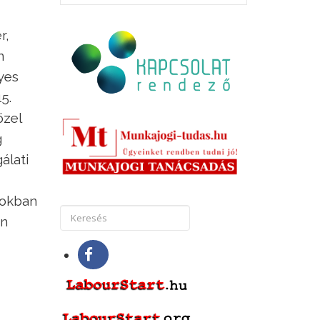
r,
n
yes
5.
özel
g
álati
yokban
én