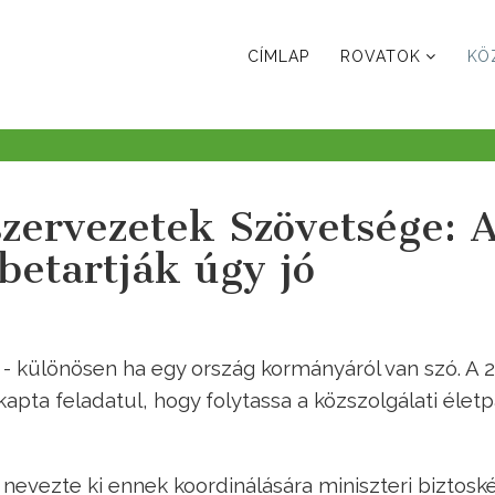
CÍMLAP
ROVATOK
KÖ
szervezetek Szövetsége: 
 betartják úgy jó
” - különösen ha egy ország kormányáról van szó. A 2
apta feladatul, hogy folytassa a közszolgálati életp
evezte ki ennek koordinálására miniszteri biztoské