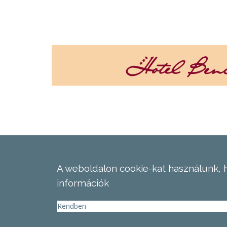
A weboldalon cookie-kat használunk, 
információk
Rendben