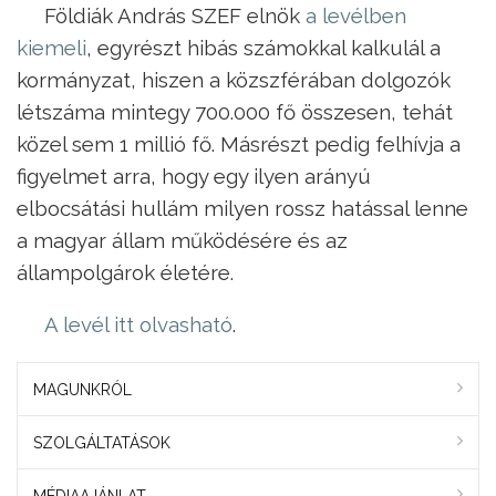
Földiák András SZEF elnök
a levélben
kiemeli
, egyrészt hibás számokkal kalkulál a
kormányzat, hiszen a közszférában dolgozók
létszáma mintegy 700.000 fő összesen, tehát
közel sem 1 millió fő. Másrészt pedig felhívja a
figyelmet arra, hogy egy ilyen arányú
elbocsátási hullám milyen rossz hatással lenne
a magyar állam működésére és az
állampolgárok életére.
A levél itt olvasható
.
MAGUNKRÓL
SZOLGÁLTATÁSOK
MÉDIAAJÁNLAT