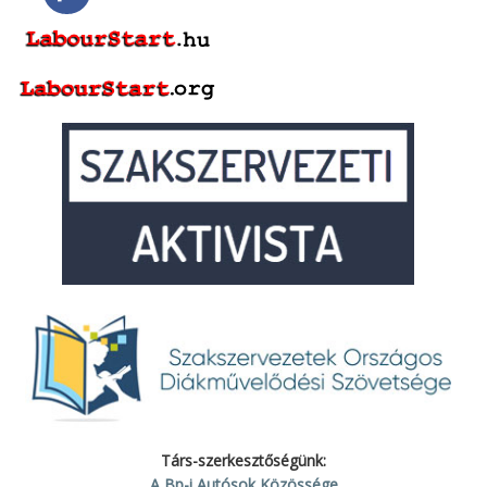
Társ-szerkesztőségünk:
A Bp-i Autósok Közössége