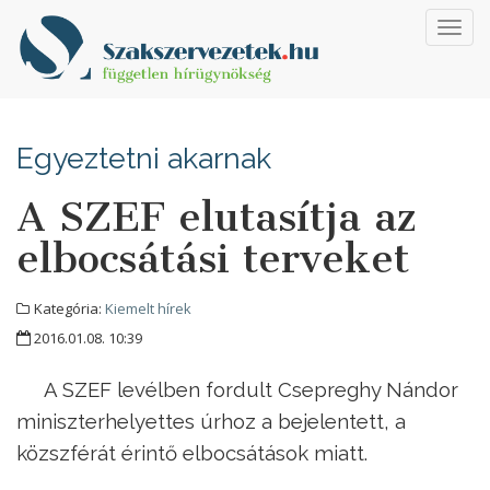
Toggl
navig
Egyeztetni akarnak
A SZEF elutasítja az
elbocsátási terveket
Kategória:
Kiemelt hírek
2016.01.08. 10:39
A SZEF levélben fordult Csepreghy Nándor
miniszterhelyettes úrhoz a bejelentett, a
közszférát érintő elbocsátások miatt.