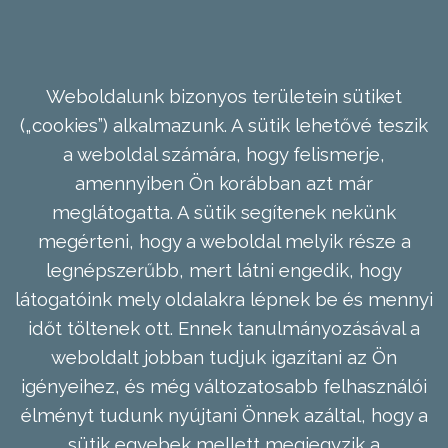
Weboldalunk bizonyos területein sütiket
(„cookies”) alkalmazunk. A sütik lehetővé teszik
a weboldal számára, hogy felismerje,
amennyiben Ön korábban azt már
meglátogatta. A sütik segítenek nekünk
megérteni, hogy a weboldal melyik része a
legnépszerűbb, mert látni engedik, hogy
látogatóink mely oldalakra lépnek be és mennyi
időt töltenek ott. Ennek tanulmányozásával a
weboldalt jobban tudjuk igazítani az Ön
igényeihez, és még változatosabb felhasználói
élményt tudunk nyújtani Önnek azáltal, hogy a
sütik egyebek mellett megjegyzik a