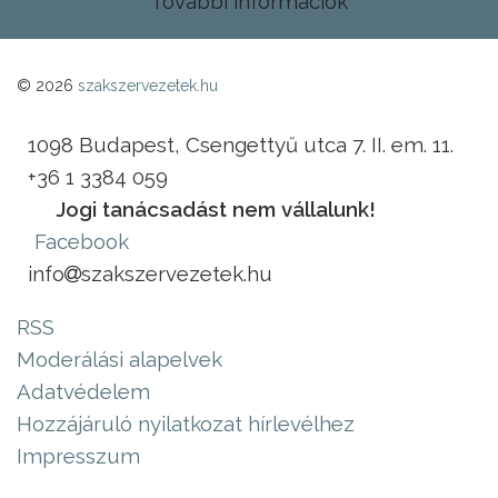
További információk
© 2026
szakszervezetek.hu
1098 Budapest, Csengettyű utca 7. II. em. 11.
+36 1 3384 059
Jogi tanácsadást nem vállalunk!
Facebook
info
szakszervezetek.hu
RSS
Moderálási alapelvek
Adatvédelem
Hozzájáruló nyilatkozat hírlevélhez
Impresszum