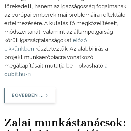
törekedett, hanem az igazságosság fogalmának
az európai emberek mai problémáira reflektáló
értelmezésére. A kutatás fő megközelítéseit,
módszertanát, valamint az állampolgárság
körüli igazságtalanságokat
előző
cikkünkben
részleteztük. Az alábbi írás a
projekt munkaerőpiacra vonatkozó
megállapításait mutatja be – olvasható
a
qubit.hu-n
.
BŐVEBBEN ...
Zalai munkástanácsok: