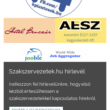
Autonóm ÉSZT-SZEF
Vagyonkezelő Kft.
Szakszervezetek.hu hírlevél
Iratkozzon fel hírlevelünkre, hogy első
kézből értesülhessen a
szakszervezetekkel kapcsolatos hírekről.