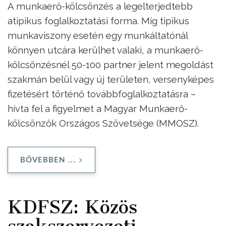
A munkaerő-kölcsönzés a legelterjedtebb
atipikus foglalkoztatási forma. Míg tipikus
munkaviszony esetén egy munkáltatónál
könnyen utcára kerülhet valaki, a munkaerő-
kölcsönzésnél 50-100 partner jelent megoldást
szakmán belül vagy új területen, versenyképes
fizetésért történő továbbfoglalkoztatásra –
hívta fel a figyelmet a Magyar Munkaerő-
kölcsönzők Országos Szövetsége (MMOSZ).
BŐVEBBEN ...
KDFSZ: Közös