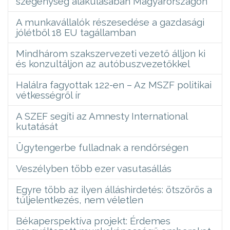
szegénység alakulásában Magyarországon
A munkavállalók részesedése a gazdasági
jólétből 18 EU tagállamban
Mindhárom szakszervezeti vezető álljon ki
és konzultáljon az autóbuszvezetőkkel
Halálra fagyottak 122-en – Az MSZF politikai
vétkességről ír
A SZEF segíti az Amnesty International
kutatását
Ügytengerbe fulladnak a rendőrségen
Veszélyben több ezer vasutasállás
Egyre több az ilyen álláshirdetés: ötszörös a
túljelentkezés, nem véletlen
Békaperspektíva projekt: Érdemes