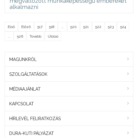
megváltozott munkaképességű embereket
alkalmazni
Első
Előző
517
518
...
520
521
522
523
524
...
526
Tovább
Utolsó
MAGUNKRÓL
SZOLGÁLTATÁSOK
MÉDIAAJÁNLAT
KAPCSOLAT
HÍRLEVÉL FELIRATKOZÁS
DURA-KUTI PÁLYÁZAT