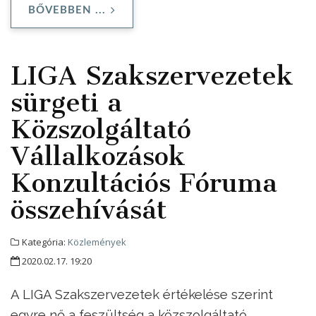
BŐVEBBEN ...
LIGA Szakszervezetek
sürgeti a
Közszolgáltató
Vállalkozások
Konzultációs Fóruma
összehívását
Kategória:
Közlemények
2020.02.17. 19:20
A LIGA Szakszervezetek értékelése szerint
egyre nő a feszültség a közszolgáltató