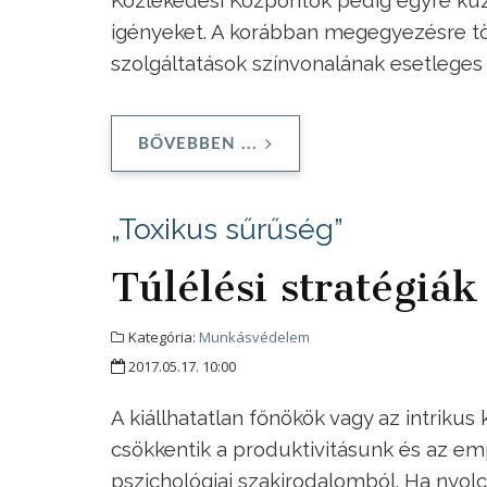
Közlekedési Központok pedig egyre küz
igényeket. A korábban megegyezésre tö
szolgáltatások színvonalának esetleges
BŐVEBBEN ...
„Toxikus sűrűség”
Túlélési stratégiá
Kategória:
Munkásvédelem
2017.05.17. 10:00
A kiállhatatlan főnökök vagy az intriku
csökkentik a produktivitásunk és az emp
pszichológiai szakirodalomból. Ha nyolc