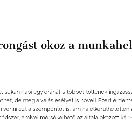
rongást okoz a munkahel
 sokan napi egy óránál is többet töltenek ingázássa
thet, de még a válás esélyét is növeli. Ezért érdem
n venni ezt a szempontot is, ám ha elkerülhetetlen 
módszer, amivel mérsékelhető az általa okozott kár 