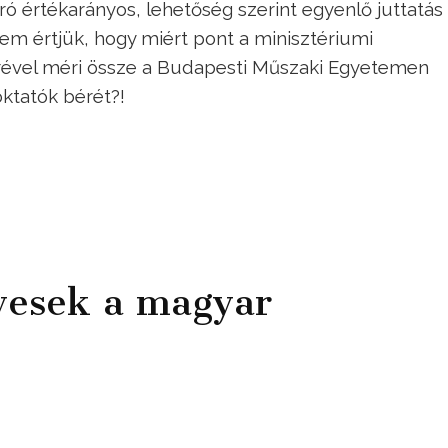
ó értékarányos, lehetőség szerint egyenlő juttatás
m értjük, hogy miért pont a minisztériumi
rével méri össze a Budapesti Műszaki Egyetemen
oktatók bérét?!
lyesek a magyar