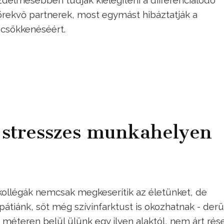
delmesebben tudják kielégíteni a differenciálódó
rekvő partnerek, most egymást hibáztatják a
 csökkenéséért.
k stresszes munkahelyen
s kollégák nemcsak megkeserítik az életünket, de
átiánk, sőt még szívinfarktust is okozhatnak - derül
 méteren belül ülünk egy ilyen alaktól, nem árt rés