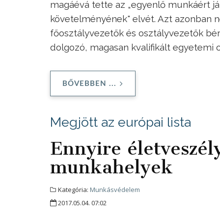
magáévá tette az „egyenlő munkáért jár
követelményének" elvét. Azt azonban ne
főosztályvezetők és osztályvezetők bé
dolgozó, magasan kvalifikált egyetemi 
BŐVEBBEN ...
Megjött az európai lista
Ennyire életveszé
munkahelyek
Kategória:
Munkásvédelem
2017.05.04. 07:02