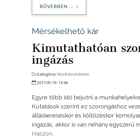
BŐVEBBEN ...
Mérsékelhető kár
Kimutathatóan szo
ingázás
Kategória:
Munkásvédelem
2017.05.19. 13:46
Egyre több idő bejutni a munkahelyekre,
Kutatások szerint ez szorongáshoz veze
álláskereséskor és költözéskor komolya
ingázás, akkor is van néhány egyszerű 
Haszon
.