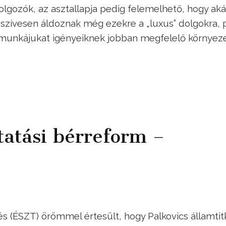
lgozók, az asztallapja pedig felemelhető, hogy akár
szívesen áldoznak még ezekre a „luxus” dolgokra, 
munkájukat igényeiknek jobban megfelelő környez
tatási bérreform –
s (ÉSZT) örömmel értesült, hogy Palkovics államtit