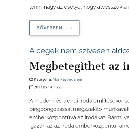
lenni: nagy az esélye, hogy átvesszük a
BŐVEBBEN ...
A cégek nem szívesen áldoz
Megbetegìthet az i
Kategória:
Munkásvédelem
2017.05.14. 16:25
A modern és trendi iroda említésekor 
pingpongozással megszakító munkaválla
emberközpontúvá az irodákat. Bármilyen
igazán az az iroda emberközpontú, ame