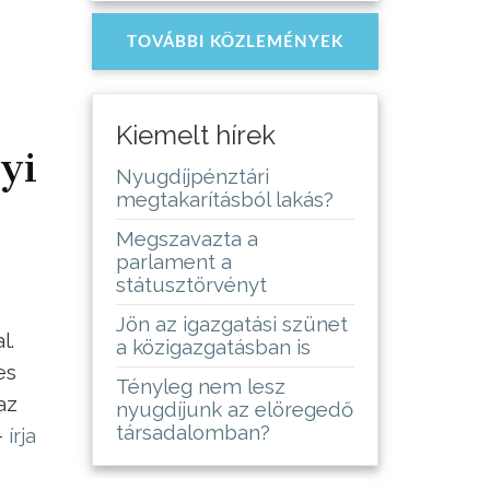
TOVÁBBI KÖZLEMÉNYEK
Kiemelt hírek
yi
Nyugdíjpénztári
megtakarításból lakás?
Megszavazta a
parlament a
státusztörvényt
Jön az igazgatási szünet
l.
a közigazgatásban is
es
Tényleg nem lesz
az
nyugdíjunk az elöregedő
társadalomban?
–
írja