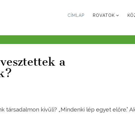
CÍMLAP
ROVATOK
KÖ
vesztettek a
ők?
 társadalmon kívüli? „Mindenki lép egyet előre.” A