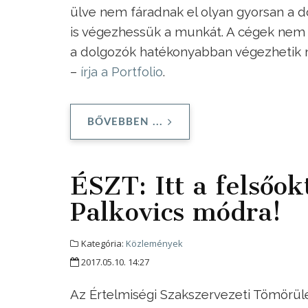
ülve nem fáradnak el olyan gyorsan a do
is végezhessük a munkát. A cégek nem 
a dolgozók hatékonyabban végezhetik 
–
írja a Portfolio
.
BŐVEBBEN ...
ÉSZT: Itt a felsőok
Palkovics módra!
Kategória:
Közlemények
2017.05.10. 14:27
Az Értelmiségi Szakszervezeti Tömörülé