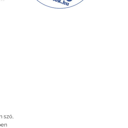
n szó,
ben