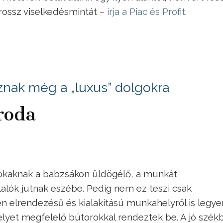
 rossz viselkedésmintát –
írja a Piac és Profit
.
nak még a „luxus” dolgokra
roda
sokaknak a babzsákon üldögélő, a munkát
lók jutnak eszébe. Pedig nem ez teszi csak
 elrendezésű és kialakítású munkahelyről is legye
lyet megfelelő bútorokkal rendeztek be. A jó szék