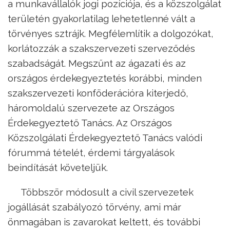
a munkavállalók jogi pozíciója, és a közszolgálat
területén gyakorlatilag lehetetlenné vált a
törvényes sztrájk. Megfélemlítik a dolgozókat,
korlátozzák a szakszervezeti szerveződés
szabadságát. Megszűnt az ágazati és az
országos érdekegyeztetés korábbi, minden
szakszervezeti konföderációra kiterjedő,
háromoldalú szervezete az Országos
Érdekegyeztető Tanács. Az Országos
Közszolgálati Érdekegyeztető Tanács valódi
fórummá tételét, érdemi tárgyalások
beindítását követeljük.
Többször módosult a civil szervezetek
jogállását szabályozó törvény, ami már
önmagában is zavarokat keltett, és további