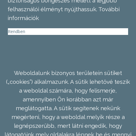
biztonságos böngészés mellett a legjobb
felhasználói élményt nyújthassuk.
További
információk
Rendben
Weboldalunk bizonyos területein sütiket
(„cookies”) alkalmazunk. A sütik lehetővé teszik
a weboldal számára, hogy felismerje,
amennyiben Ön korábban azt már
meglátogatta. A sütik segítenek nekünk
megérteni, hogy a weboldal melyik része a
legnépszerűbb, mert látni engedik, hogy
látogatóink mely oldalakra lépnek be és mennyi