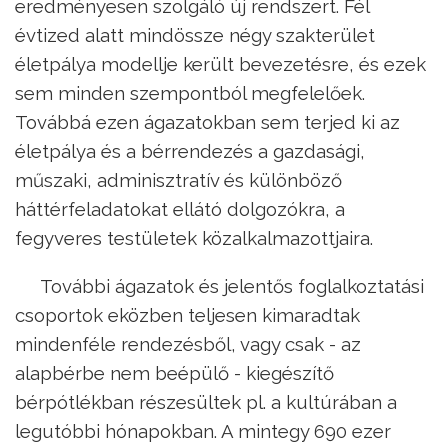
eredményesen szolgáló új rendszert. Fél
évtized alatt mindössze négy szakterület
életpálya modellje került bevezetésre, és ezek
sem minden szempontból megfelelőek.
Továbbá ezen ágazatokban sem terjed ki az
életpálya és a bérrendezés a gazdasági,
műszaki, adminisztratív és különböző
háttérfeladatokat ellátó dolgozókra, a
fegyveres testületek közalkalmazottjaira.
További ágazatok és jelentős foglalkoztatási
csoportok eközben teljesen kimaradtak
mindenféle rendezésből, vagy csak - az
alapbérbe nem beépülő - kiegészítő
bérpótlékban részesültek pl. a kultúrában a
legutóbbi hónapokban. A mintegy 690 ezer