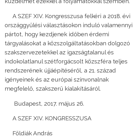
küzdelmét ezekkel a folyamatokkal szemben.
A SZEF XIV. Kongresszusa felkéri a 2018. évi
országgyűlési választásokon induló valamennyi
pártot, hogy kezdjenek időben érdemi
tárgyalásokat a közszolgáltatásokban dolgozó
szakszervezetekkel az igazságtalanul és
indokolatlanul szétforgácsolt közszféra teljes
rendszerének újjáépítéséről, a 21. század
igényeinek és az európai színvonalnak
megfelelő, szakszerű kialakításáról.
Budapest, 2017. május 26.
A SZEF XIV. KONGRESSZUSA
Földiák András