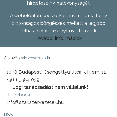
hirdetéseink hatékonyságát.
A weboldalon cookie-kat használunk, hogy
biztonságos böngészés mellett a legjobb
felhasználói élményt nyújthassuk.
További információk
© 2026
szakszervezetek.hu
1098 Budapest, Csengettyű utca 7. II. em. 11.
+36 1 3384 059
Jogi tanácsadást nem vállalunk!
Facebook
info
szakszervezetek.hu
RSS