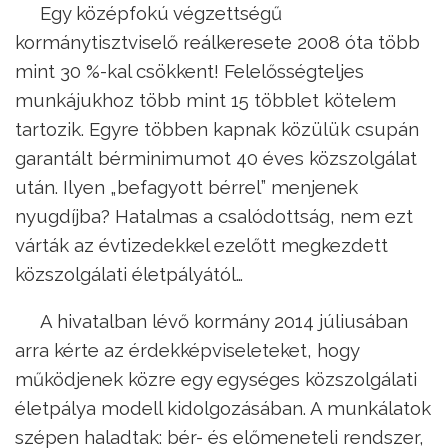
Egy középfokú végzettségű
kormánytisztviselő reálkeresete 2008 óta több
mint 30 %-kal csökkent! Felelősségteljes
munkájukhoz több mint 15 többlet kötelem
tartozik. Egyre többen kapnak közülük csupán
garantált bérminimumot 40 éves közszolgálat
után. Ilyen „befagyott bérrel” menjenek
nyugdíjba? Hatalmas a csalódottság, nem ezt
várták az évtizedekkel ezelőtt megkezdett
közszolgálati életpályától…
A hivatalban lévő kormány 2014 júliusában
arra kérte az érdekképviseleteket, hogy
működjenek közre egy egységes közszolgálati
életpálya modell kidolgozásában. A munkálatok
szépen haladtak: bér- és előmeneteli rendszer,