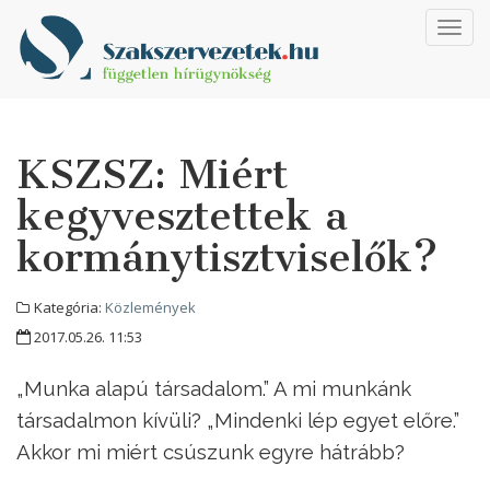
Toggl
navig
KSZSZ: Miért
kegyvesztettek a
kormánytisztviselők?
Kategória:
Közlemények
2017.05.26. 11:53
„Munka alapú társadalom.” A mi munkánk
társadalmon kívüli? „Mindenki lép egyet előre.”
Akkor mi miért csúszunk egyre hátrább?