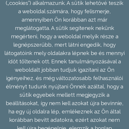
(„cookies”) alkalmazunk. A sütik lehetővé teszik
a weboldal számára, hogy felismerje,
amennyiben Ön korábban azt már
meglátogatta. A sütik segítenek nekünk
megérteni, hogy a weboldal melyik része a
legnépszerűbb, mert látni engedik, hogy
látogatóink mely oldalakra lépnek be és mennyi
időt töltenek ott. Ennek tanulmányozásával a
weboldalt jobban tudjuk igazítani az Ön
igényeihez, és még változatosabb felhasználói
élményt tudunk nyújtani Önnek azáltal, hogy a
sütik egyebek mellett megjegyzik a
beállításokat, így nem kell azokat újra bevinnie,
ha egy új oldalra lép, emlékeznek az Ön által
korábban bevitt adatokra, ezért azokat nem
kell újra begépelnie, elemzik a honlap