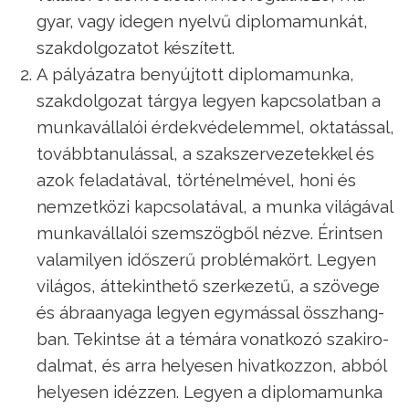
gyar, vagy ide­gen nyel­vű dip­lo­ma­mun­kát,
szak­dol­go­za­tot ké­szí­tett.
A pá­lyá­zat­ra be­nyúj­tott dip­lo­ma­mun­ka,
szak­dol­go­zat tár­gya le­gyen kap­cso­lat­ban a
mun­ka­vál­la­lói ér­dek­vé­de­lem­mel, ok­ta­tás­sal,
to­vább­ta­nu­lás­sal, a szak­szer­ve­ze­tek­kel és
azok fel­ada­tá­val, tör­té­nel­mé­vel, ho­ni és
nem­zet­kö­zi kap­cso­la­tá­val, a mun­ka vi­lá­gá­val
mun­ka­vál­la­lói szem­szög­ből néz­ve. Érint­sen
va­la­mi­lyen idő­sze­rű prob­lé­ma­kört. Le­gyen
vi­lá­gos, át­te­kint­he­tő szer­ke­ze­tű, a szö­ve­ge
és áb­ra­anya­ga le­gyen egy­más­sal össz­hang­
ban. Te­kint­se át a té­má­ra vo­nat­ko­zó szak­iro­
dal­mat, és ar­ra he­lye­sen hi­vat­koz­zon, ab­ból
he­lye­sen idéz­zen. Le­gyen a dip­lo­ma­mun­ka