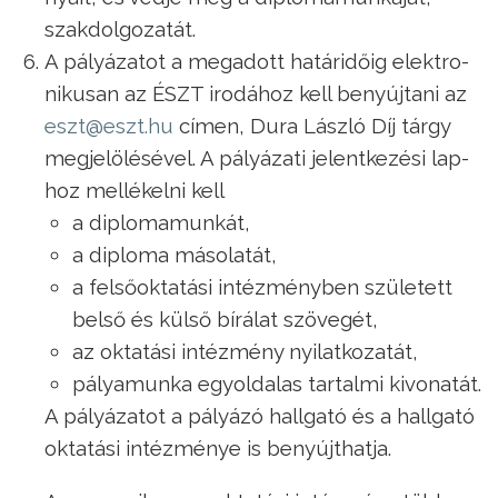
szak­dol­go­za­tát.
A pá­lyá­za­tot a meg­adott ha­tár­idő­ig elekt­ro­
ni­ku­san az ÉSZT iro­dá­hoz kell be­nyúj­ta­ni az
eszt@eszt.hu
cí­men, Du­ra Lász­ló Díj tárgy
meg­je­lö­lé­sé­vel. A pá­lyá­za­ti je­lent­ke­zé­si lap­
hoz mel­lé­kel­ni kell
a dip­lo­ma­mun­kát,
a dip­lo­ma má­so­la­tát,
a fel­ső­ok­ta­tá­si in­téz­mény­ben szü­le­tett
bel­ső és kül­ső bí­rá­lat szö­ve­gét,
az ok­ta­tá­si in­téz­mény nyi­lat­ko­za­tát,
pá­lya­mun­ka egy­ol­da­las tar­tal­mi ki­vo­na­tát.
A pá­lyá­za­tot a pá­lyá­zó hall­ga­tó és a hall­ga­tó
ok­ta­tá­si in­téz­mé­nye is be­nyújt­hat­ja.