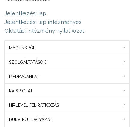
Je­lent­ke­zé­si lap
Je­lent­ke­zé­si lap in­tez­mé­nyes
Ok­ta­tá­si in­téz­mény nyi­lat­ko­zat
MAGUNKRÓL
SZOLGÁLTATÁSOK
MÉDIAAJÁNLAT
KAPCSOLAT
HÍRLEVÉL FELIRATKOZÁS
DURA-KUTI PÁLYÁZAT