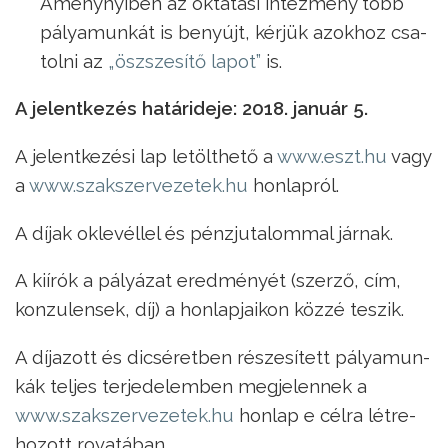
Ameny­nyi­ben az ok­ta­tá­si in­téz­mény több
pá­lya­mun­kát is be­nyújt, kér­jük azok­hoz csa­
tol­ni az
„­ösz­sze­sí­tő la­pot”
is.
A je­lent­ke­zés ha­tár­ide­je: 2018. ja­nu­ár 5.
A je­lent­ke­zé­si lap le­tölt­he­tő a
www.eszt.hu
vagy
a
www.szak­szer­ve­ze­tek.hu
hon­lap­ról.
A dí­jak ok­le­vél­lel és pénz­ju­ta­lom­mal jár­nak.
A ki­írók a pá­lyá­zat ered­mé­nyét (szer­ző, cím,
kon­zu­len­sek, díj) a hon­lap­ja­i­kon köz­zé te­szik.
A dí­ja­zott és di­csé­ret­ben ré­sze­sí­tett pá­lya­mun­
kák tel­jes ter­je­de­lem­ben meg­je­len­nek a
www.szak­szer­ve­ze­tek.hu
hon­lap e cél­ra lét­re­
ho­zott ro­va­tá­ban.