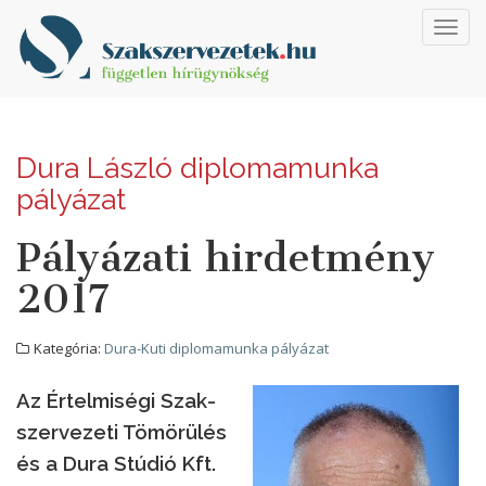
Toggl
navig
Dura László diplomamunka
pályázat
Pályázati hirdetmény
2017
Kategória:
Dura-Kuti diplomamunka pályázat
Az Ér­tel­mi­sé­gi Szak­
szer­ve­ze­ti Tö­mö­rü­lés
és a Du­ra Stú­dió Kft.