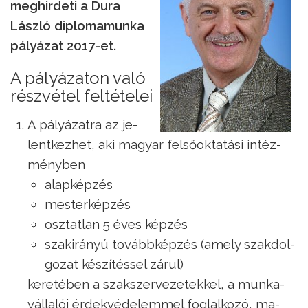
meg­hir­de­ti a Du­ra
Lász­ló dip­lo­ma­mun­ka
pá­lyá­zat 2017-et.
A pályázaton való
részvétel feltételei
A pá­lyá­zat­ra az je­
lent­kez­het, aki ma­gyar fel­ső­ok­ta­tá­si in­téz­
mény­ben
alapképzés
mesterképzés
osztatlan 5 éves képzés
szak­irá­nyú to­vább­kép­zés (amely szak­dol­
go­zat ké­szí­tés­sel zá­rul)
ke­re­té­ben a szak­szer­ve­ze­tek­kel, a mun­ka­
vál­la­lói ér­dek­vé­de­lem­mel fog­lal­ko­zó, ma­