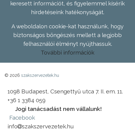
keresett információt, és figyelemmel kísérik
hirdetéseink hatékonyságát.
A weboldalon cookie-kat használunk, hogy
biztonságos böngészés mellett a legjobb
felhasználói élményt nyújthassuk.
További információk
© 2026
szakszervezetek.hu
1098 Budapest, Csengettyű utca 7. II. em. 11.
+36 1 3384 059
Jogi tanácsadást nem vállalunk!
Facebook
info
szakszervezetek.hu