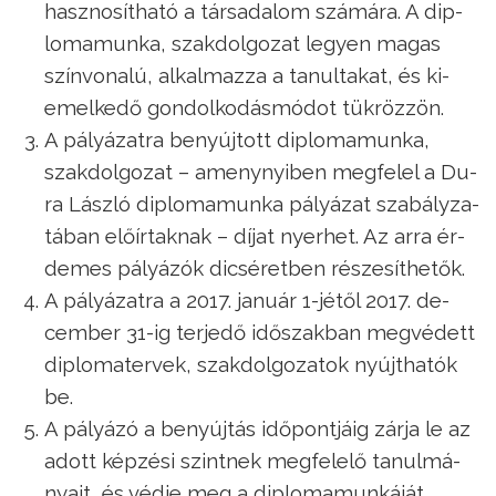
hasz­no­sít­ha­tó a tár­sa­da­lom szá­má­ra. A dip­
lo­ma­mun­ka, szak­dol­go­zat le­gyen ma­gas
szín­vo­na­lú, al­kal­maz­za a ta­nul­ta­kat, és ki­
emel­ke­dő gon­dol­ko­dás­mó­dot tük­röz­zön.
A pá­lyá­zat­ra be­nyúj­tott dip­lo­ma­mun­ka,
szak­dol­go­zat – ameny­nyi­ben meg­fe­lel a Du­
ra Lász­ló dip­lo­ma­mun­ka pá­lyá­zat sza­bály­za­
tá­ban elő­ír­tak­nak – dí­jat nyer­het. Az ar­ra ér­
de­mes pá­lyá­zók di­csé­ret­ben ré­sze­sít­he­tők.
A pá­lyá­zat­ra a 2017. ja­nu­ár 1-jé­től 2017. de­
cem­ber 31-ig ter­je­dő idő­szak­ban meg­vé­dett
dip­lo­ma­ter­vek, szak­dol­go­za­tok nyújt­ha­tók
be.
A pá­lyá­zó a be­nyúj­tás idő­pont­já­ig zár­ja le az
adott kép­zé­si szint­nek meg­fe­le­lő ta­nul­má­
nya­it, és véd­je meg a dip­lo­ma­mun­ká­ját,