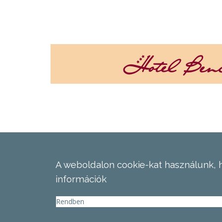
A weboldalon cookie-kat használunk, 
információk
Rendben