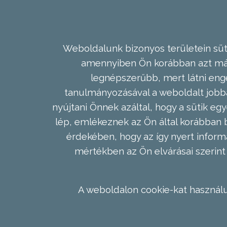
Weboldalunk bizonyos területein süti
amennyiben Ön korábban azt már 
legnépszerűbb, mert látni enge
tanulmányozásával a weboldalt jobba
nyújtani Önnek azáltal, hogy a sütik egy
lép, emlékeznek az Ön által korábban b
érdekében, hogy az így nyert inform
mértékben az Ön elvárásai szerint 
A weboldalon cookie-kat használu