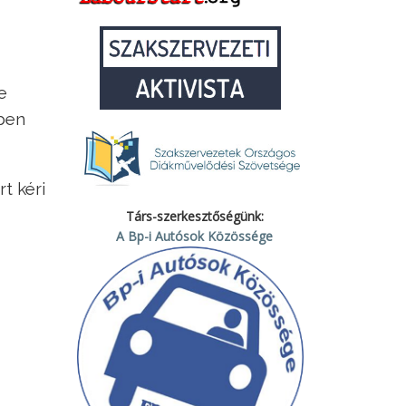
e
bben
t kéri
Társ-szerkesztőségünk:
A Bp-i Autósok Közössége