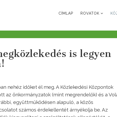
CÍMLAP
ROVATOK
KÖ
megközlekedés is legyen
!
ban nehéz időket él meg. A Közlekedési Központok
tt az önkormányzatok (mint megrendelők) és a Vol
korábbi, együttműködésen alapuló, a közös
csolatot számos érdekellentét árnyékolja be. Az