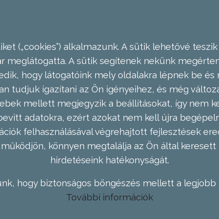
ket („cookies”) alkalmazunk. A sütik lehetővé teszik
meglátogatta. A sütik segítenek nekünk megérteni
dik, hogy látogatóink mely oldalakra lépnek be és 
n tudjuk igazítani az Ön igényeihez, és még válto
ebek mellett megjegyzik a beállításokat, így nem kel
evitt adatokra, ezért azokat nem kell újra begépel
ációk felhasználásával végrehajtott fejlesztések 
működjön, könnyen megtalálja az Ön által keresett 
hirdetéseink hatékonyságát.
nk, hogy biztonságos böngészés mellett a legjobb 
További információk