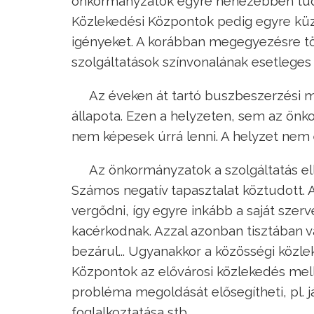
önkormányzatok egyre nehezebben tudják
Közlekedési Központok pedig egyre küz
igényeket. A korábban megegyezésre tö
szolgáltatások színvonalának esetleges
Az éveken át tartó buszbeszerzési m
állapota. Ezen a helyzeten, sem az ön
nem képesek úrrá lenni. A helyzet nem 
Az önkormányzatok a szolgáltatás el
Számos negatív tapasztalat köztudott.
vergődni, így egyre inkább a saját szer
kacérkodnak. Azzal azonban tisztában v
bezárul... Ugyanakkor a közösségi közl
Központok az elővárosi közlekedés melle
probléma megoldását elősegítheti, pl.
foglalkoztatása stb.