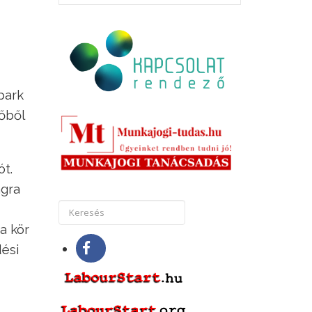
park
őből
t.
ágra
a kör
dési