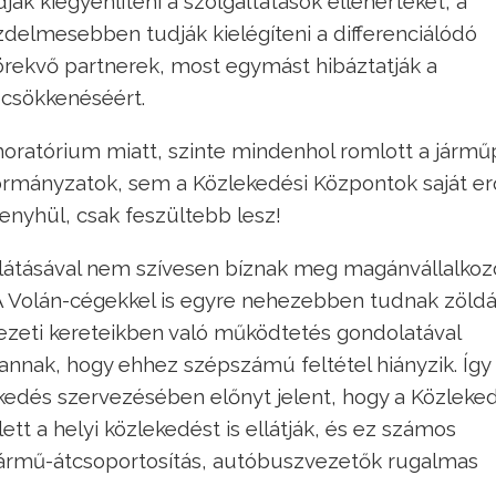
 kiegyenlíteni a szolgáltatások ellenértékét, a
delmesebben tudják kielégíteni a differenciálódó
rekvő partnerek, most egymást hibáztatják a
 csökkenéséért.
oratórium miatt, szinte mindenhol romlott a jármű
kormányzatok, sem a Közlekedési Központok saját er
enyhül, csak feszültebb lesz!
látásával nem szívesen bíznak meg magánvállalkozó
 A Volán-cégekkel is egyre nehezebben tudnak zöld
vezeti kereteikben való működtetés gondolatával
annak, hogy ehhez szépszámú feltétel hiányzik. Így 
ekedés szervezésében előnyt jelent, hogy a Közleke
tt a helyi közlekedést is ellátják, és ez számos
 jármű-átcsoportosítás, autóbuszvezetők rugalmas