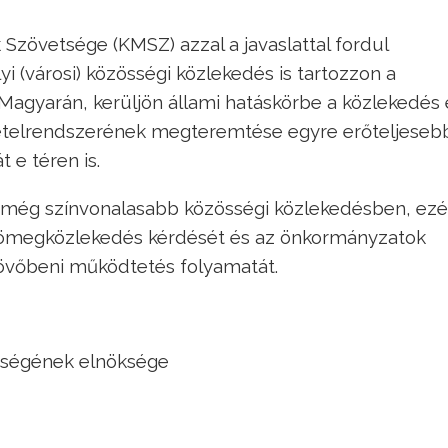
Szövetsége (KMSZ) azzal a javaslattal fordul
 (városi) közösségi közlekedés is tartozzon a
 Magyarán, kerüljön állami hatáskörbe a közlekedés 
eltételrendszerének megteremtése egyre erőteljese
t e téren is.
még színvonalasabb közösségi közlekedésben, ezér
 tömegközlekedés kérdését és az önkormányzatok
jövőbeni működtetés folyamatát.
tségének elnöksége