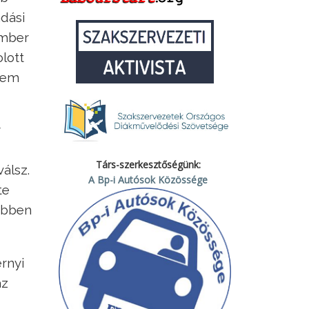
dási
ember
lott
osem
Társ-szerkesztőségünk:
álsz.
A Bp-i Autósok Közössége
te
többen
rnyi
az