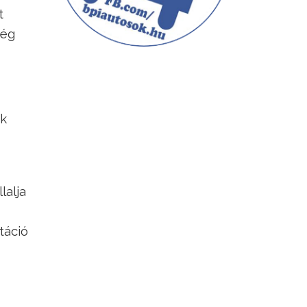
t
még
ik
lalja
táció