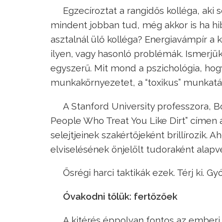
Egzecíroztat a rangidős kolléga, aki 
mindent jobban tud, még akkor is ha h
asztalnál ülő kolléga? Energiavámpír
ilyen, vagy hasonló problémák. Ismerj
egyszerű. Mit mond a pszichológia, hogy
munkakörnyezetet, a “toxikus” munkatá
A Stanford University professzora, 
People Who Treat You Like Dirt” címen 
selejtjeinek szakértőjeként brillírozik. 
elviselésének önjelölt tudoraként alapv
Ősrégi harci taktikák ezek. Térj ki. G
Óvakodni tőlük: fertőzőek
A kitérés éppolyan fontos az emberi 