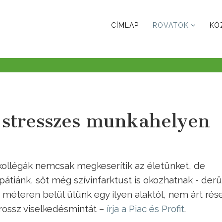
CÍMLAP
ROVATOK
KÖ
k stresszes munkahelyen
s kollégák nemcsak megkeserítik az életünket, de
átiánk, sőt még szívinfarktust is okozhatnak - derül
 méteren belül ülünk egy ilyen alaktól, nem árt rés
 rossz viselkedésmintát –
írja a Piac és Profit
.