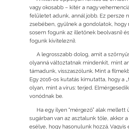
vagy okosabb – kitér a nagy vehemenciá
felületet adunk, annál jobb. Ez persze 
zsebében, gyűlnek a gondolatok, hogy m
sosem fogunk az illetőnek beolvasni) 
fogunk kivitelezni).
A legrosszabb dolog, amit a szörnyű
olyanná változtatnak mindenkit, mint a
támadunk, visszaszólunk. Mint a filmekb
Egy 2016-os kutatás kimutatta, hogy a „
olyan, mint a vírus: terjed. Elmérgesed
vonódnak be.
Ha egy ilyen “mérgező” alak mellett
sugárban van az asztalunk tőle, akkor a
esélye, hogy hasonulunk hozzá. Vagyis 