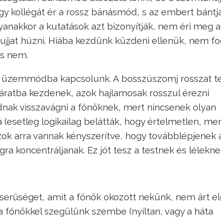
egy kollégát ér a rossz bánásmód, s az embert bántj
yanakkor a kutatások azt bizonyítják, nem éri meg a
 ujjat húzni. Hiába kezdünk küzdeni ellenük, nem f
is nem.
ő üzemmódba kapcsolunk. A bosszúszomj rosszat t
áratba kezdenek, azok hajlamosak rosszul érezni
dnak visszavágni a főnöknek, mert nincsenek olyan
 (esetleg logikailag belátták, hogy értelmetlen, mer
azok arra vannak kényszerítve, hogy továbblépjenek 
 koncentráljanak. Ez jót tesz a testnek és lélekne
eserűséget, amit a főnök okozott nekünk, nem árt e
Ha főnökkel szegülünk szembe (nyíltan, vagy a háta