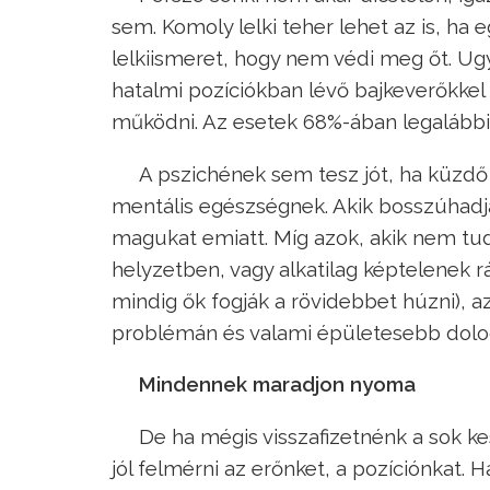
sem. Komoly lelki teher lehet az is, ha 
lelkiismeret, hogy nem védi meg őt. Ug
hatalmi pozíciókban lévő bajkeverőkkel
működni. Az esetek 68%-ában legalább
A pszichének sem tesz jót, ha küzd
mentális egészségnek. Akik bosszúhadj
magukat emiatt. Míg azok, akik nem tu
helyzetben, vagy alkatilag képtelenek rá
mindig ők fogják a rövidebbet húzni), 
problémán és valami épületesebb dologra
Mindennek maradjon nyoma
De ha mégis visszafizetnénk a sok k
jól felmérni az erőnket, a pozíciónkat. 