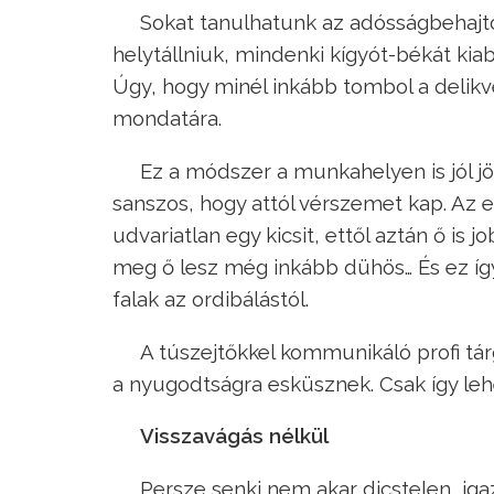
Sokat tanulhatunk az adósságbehajtók
helytállniuk, mindenki kígyót-békát kiab
Úgy, hogy minél inkább tombol a delik
mondatára.
Ez a módszer a munkahelyen is jól j
sanszos, hogy attól vérszemet kap. Az e
udvariatlan egy kicsit, ettől aztán ő is 
meg ő lesz még inkább dühös… És ez íg
falak az ordibálástól.
A túszejtőkkel kommunikáló profi tár
a nyugodtságra esküsznek. Csak így leh
Visszavágás nélkül
Persze senki nem akar dicstelen, ig