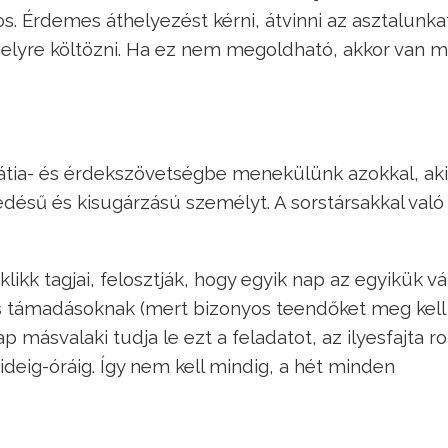
. Érdemes áthelyezést kérni, átvinni az asztalunka
elyre költözni. Ha ez nem megoldható, akkor van 
átia- és érdekszövetségbe menekülünk azokkal, ak
kedésű és kisugárzású személyt. A sorstársakkal való
ikk tagjai, felosztják, hogy egyik nap az egyikük vál
és támadásoknak (mert bizonyos teendőket meg kell
p másvalaki tudja le ezt a feladatot, az ilyesfajta ro
ideig-óráig. Így nem kell mindig, a hét minden