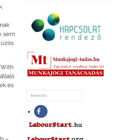
k
nnak
ik sem
 zúzós
 With
állaló
nek és
bb –