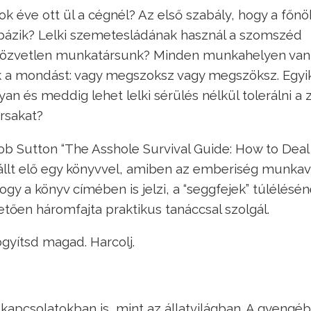
sok éve ott ül a cégnél? Az első szabály, hogy a főnö
ibázik? Lelki szemetesládának használ a szomszéd
 a közvetlen munkatársunk? Minden munkahelyen va
ük a mondást: vagy megszoksz vagy megszöksz. Egy
an és meddig lehet lelki sérülés nélkül tolerálni a
rsakat?
Bob Sutton “The Asshole Survival Guide: How to Deal
állt elő egy könyvvel, amiben az emberiség munkav
Ahogy a könyv címében is jelzi, a “seggfejek” túlélésé
etően háromfajta praktikus tanáccsal szolgál.
yógyítsd magad. Harcolj.
kapcsolatokban is, mint az állatvilágban. A gyengé