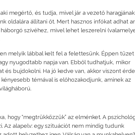
aki megértő, és tudja, mivel jár a vezető haragjának
 oldalára állítani őt. Mert hasznos infókat adhat ar
háborgó szívéhez, mivel lehet leszerelni (valamelye
.
 melyik lábbal kelt fel a felettesünk. Éppen tüzet
gy nyugodtabb napja van. Ebből tudhatjuk, mikor
 és bujdokolni. Ha jó kedve van, akkor viszont érd
gy kényesebb témával is előhozakodjunk, aminek az
világháború.
ka, hogy “megtrükközzük” az elménket. A pszichológ
i. Az alapelv: egy szituációt nem mindig tudunk
z adott helyzethez igen. Válság van a munkahelyen