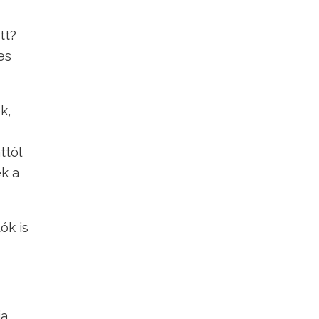
tt?
es
k,
ttól
k a
ók is
ja