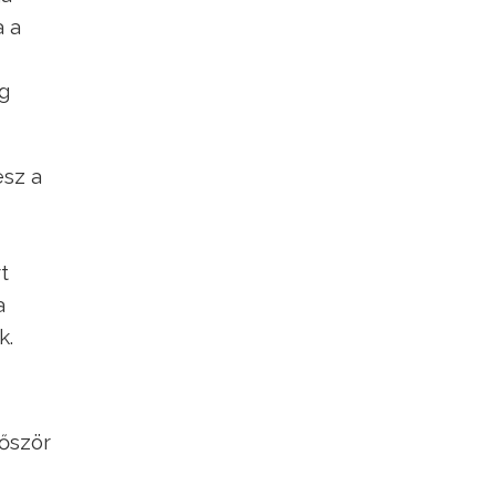
a a
og
esz a
t
a
k.
lőször