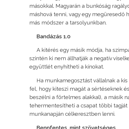
másokkal. Magyarán a bunkóság ragályos
máshová tenni, vagy egy megüresedő h
más módszer a tarsolyunkban.
Bandázás 1.0
A kitérés egy másik módja, ha szimp
szintén ki nem állhatják a negatív visel
együttlét enyhítheti a kínokat.
Ha munkamegosztást vállalnak a kis kl
fel, hogy kiteszi magát a sértéseknek 
beszélni a förtelmes alakkal), a másik na
tehermentesítheti a csapat többi tagját 
munkanapján célkeresztben lenni.
Bennfentes, mint szövetséges