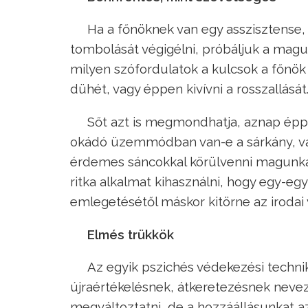
Ha a főnöknek van egy asszisztense, 
tombolását végigélni, próbáljuk a magunk
milyen szófordulatok a kulcsok a főnök 
dühét, vagy éppen kivívni a rosszallását
Sőt azt is megmondhatja, aznap éppen
okádó üzemmódban van-e a sárkány, va
érdemes sáncokkal körülvenni magunkat
ritka alkalmat kihasználni, hogy egy-e
emlegetésétől máskor kitörne az irodai 
Elmés trükkök
Az egyik pszichés védekezési techni
újraértékelésnek, átkeretezésnek nevez
megváltoztatni, de a hozzáállásunkat a