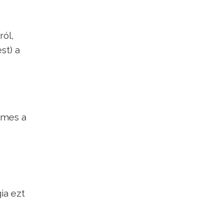
ról,
st) a
emes a
ia ezt
?