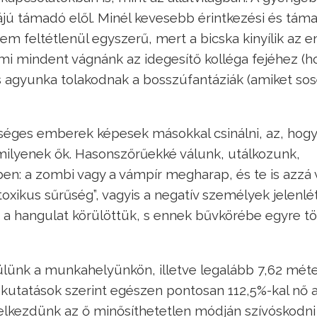
jú támadó elől. Minél kevesebb érintkezési és táma
nem feltétlenül egyszerű, mert a bicska kinyílik az 
i mindent vágnánk az idegesítő kolléga fejéhez (ho
és agyunka tolakodnak a bosszúfantáziák (amiket s
séges emberek képesek másokkal csinálni, az, hogy
milyenek ők. Hasonszőrűekké válunk, utálkozunk,
en: a zombi vagy a vámpír megharap, és te is azzá v
toxikus sűrűség”, vagyis a negatív személyek jelenlé
ik a hangulat körülöttük, s ennek bűvkörébe egyre 
 ülünk a munkahelyünkön, illetve legalább 7,62 méte
 kutatások szerint egészen pontosan 112,5%-kal nő 
elkezdünk az ő minősíthetetlen módján szívóskodni