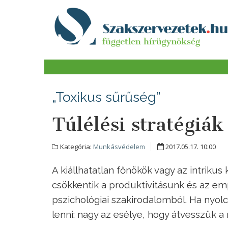
„Toxikus sűrűség”
Túlélési stratégiá
Kategória:
Munkásvédelem
2017.05.17. 10:00
A kiállhatatlan főnökök vagy az intriku
csökkentik a produktivitásunk és az emp
pszichológiai szakirodalomból. Ha nyolc
lenni: nagy az esélye, hogy átvesszük a