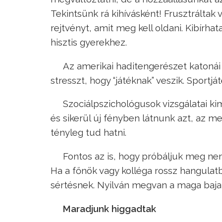
Tekintsünk rá kihívásként! Frusztráltak
rejtvényt, amit meg kell oldani. Kibírha
hisztis gyerekhez.
Az amerikai haditengerészet katonái
stresszt, hogy “játéknak” veszik. Sportjá
Szociálpszichológusok vizsgálatai ki
és sikerül új fényben látnunk azt, az
tényleg tud hatni.
Fontos az is, hogy próbáljuk meg ne
Ha a főnök vagy kolléga rossz hangulat
sértésnek. Nyilván megvan a maga baja,
Maradjunk higgadtak