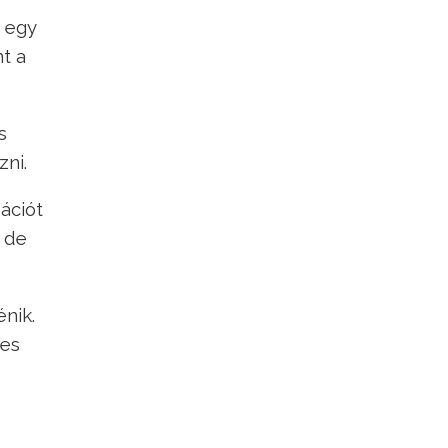
t egy
nt a
s
zni.
ációt
 de
nik.
yes