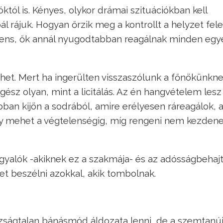
tól is. Kényes, olykor drámai szituációkban kell
ál rájuk. Hogyan őrzik meg a kontrollt a helyzet fele
vens, ők annál nyugodtabban reagálnak minden egy
öhet. Mert ha ingerülten visszaszólunk a főnökünkne
gész olyan, mint a licitálás. Az én hangvételem lesz
jobban kijön a sodrából, amire erélyesen ráreagálok, a
y mehet a végtelenségig, míg rengeni nem kezdene
gyalók -akiknek ez a szakmája- és az adósságbehajt
et beszélni azokkal, akik tombolnak.
azságtalan bánásmód áldozata lenni, de a szemtanú