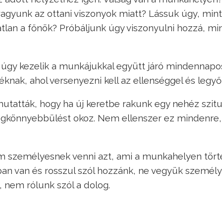
 vagyunk az ottani viszonyok miatt? Lássuk úgy, min
tatlan a főnök? Próbáljunk úgy viszonyulni hozzá, mi
 úgy kezelik a munkájukkal együtt járó mindennapo
téknak, ahol versenyezni kell az ellenséggel és legyő
mutatták, hogy ha új keretbe rakunk egy nehéz szitu
 megkönnyebbülést okoz. Nem ellenszer ez mindenre,
m személyesnek venni azt, ami a munkahelyen törté
ban van és rosszul szól hozzánk, ne vegyük személ
 nem rólunk szól a dolog.