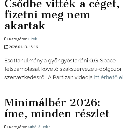
Csődbe vitték a céget,
fizetni meg nem
akartak
Kategória:
Hírek
2026.01.13. 15:16
Esettanulmány a gyöngyöstarjáni G.G. Space
felszámolását követő szakszervezeti-dolgozói
szervezkedésről. A Partizán videoja
itt érhető el
.
Minimálbér 2026:
íme, minden részlet
Kategória:
Miből élünk?