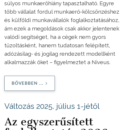
súlyos munkaerőhiány tapasztalható. Egyre
több vállalat fordul munkaerő-kölcsönzéshez
és külföldi munkavállalók foglalkoztatásához,
ám ezek a megoldások csak akkor jelentenek
valódi segítséget, ha a cégek nem gyors
tűzoltásként, hanem tudatosan felépített,
adózásilag- és jogilag rendezett modellként
alkalmazzák őket – figyelmeztet a Niveus.
BŐVEBBEN ...
Változás 2025. július 1-jétől
Az egyszerűsített