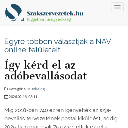
Toggl
navig
Egyre többen választják a NAV
online felületeit
Így kérd el az
adóbevallásodat
Kategória:
Munkajog
2026.02.16. 08:11
Míg 2018-ban 740 ezren igényelték az szja-
bevallás tervezetének postai kiküldést, addig
2025-ben már csak 75 ezren éltek ezzel a