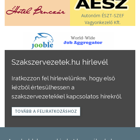
Autonóm ÉSZT-SZEF
Vagyonkezelő Kft.
Szakszervezetek.hu hírlevél
Iratkozzon fel hírlevelünkre, hogy első
kézből értesülhessen a
szakszervezetekkel kapcsolatos hírekről.
TOVÁBB A FELIRATKOZÁSHOZ