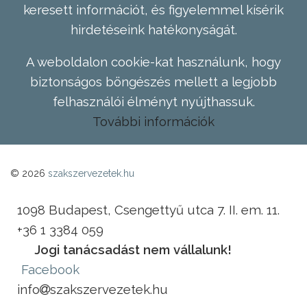
keresett információt, és figyelemmel kísérik
hirdetéseink hatékonyságát.
A weboldalon cookie-kat használunk, hogy
biztonságos böngészés mellett a legjobb
felhasználói élményt nyújthassuk.
További információk
© 2026
szakszervezetek.hu
1098 Budapest, Csengettyű utca 7. II. em. 11.
+36 1 3384 059
Jogi tanácsadást nem vállalunk!
Facebook
info
szakszervezetek.hu