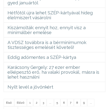
gyed januártól
Hétfőtől újra lehet SZÉP-kártyával hideg
élelmiszert vásárolni
Kiszámolták: ennyit hoz, ennyit visz a
minimálbér emelése
A VDSZ továbbra is a bérminimumok
tisztességes emelését követeli!
Eddig adómentes a SZÉP-kártya
Karácsony Gergely: 27 ezer ember
elképesztő erő, ha valaki provokál, másra is
lehet használni
Nyílt levél a jövőnkért
Első
Előző
1
2
3
...
5
6
7
8
9
...