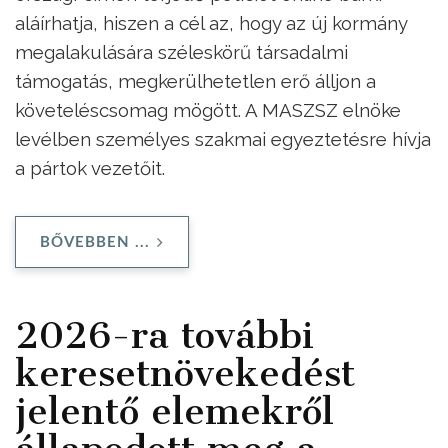
aláírhatja, hiszen a cél az, hogy az új kormány
megalakulására széleskörű társadalmi
támogatás, megkerülhetetlen erő álljon a
követeléscsomag mögött. A MASZSZ elnöke
levélben személyes szakmai egyeztetésre hívja
a pártok vezetőit.
BŐVEBBEN ...
2026-ra további
keresetnövekedést
jelentő elemekről