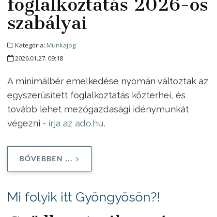
foglalkoztatás 2026-os
szabályai
Kategória:
Munkajog
2026.01.27. 09:18
A minimálbér emelkedése nyomán változtak az
egyszerűsített foglalkoztatás közterhei, és
tovább lehet mezőgazdasági idénymunkát
végezni -
írja az ado.hu
.
BŐVEBBEN ...
Mi folyik itt Gyöngyösön?!