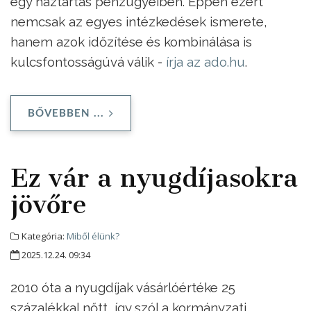
egy háztartás pénzügyeiben. Éppen ezért
nemcsak az egyes intézkedések ismerete,
hanem azok időzítése és kombinálása is
kulcsfontosságúvá válik -
írja az ado.hu
.
BŐVEBBEN ...
Ez vár a nyugdíjasokra
jövőre
Kategória:
Miből élünk?
2025.12.24. 09:34
2010 óta a nyugdíjak vásárlóértéke 25
százalékkal nőtt, így szól a kormányzati