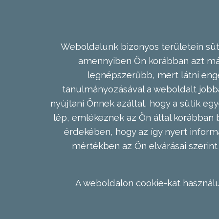
Weboldalunk bizonyos területein süti
amennyiben Ön korábban azt már 
legnépszerűbb, mert látni enge
tanulmányozásával a weboldalt jobba
nyújtani Önnek azáltal, hogy a sütik egy
lép, emlékeznek az Ön által korábban b
érdekében, hogy az így nyert inform
mértékben az Ön elvárásai szerint 
A weboldalon cookie-kat használu