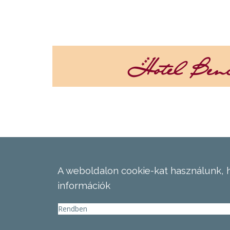
A weboldalon cookie-kat használunk, 
információk
Rendben