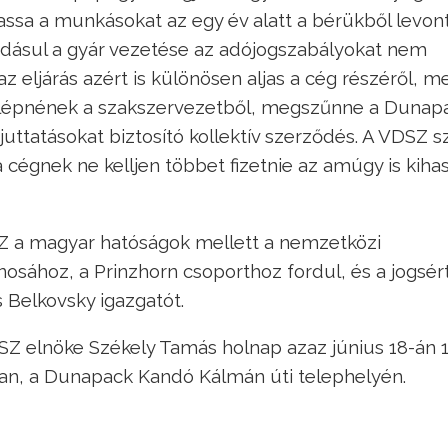
ssa a munkásokat az egy év alatt a bérükből levon
adásul a gyár vezetése az adójogszabályokat nem
az eljárás azért is különösen aljas a cég részéről, m
kilépnének a szakszervezetből, megszűnne a Dunap
ttatásokat biztosító kollektív szerződés. A VDSZ sz
 a cégnek ne kelljen többet fizetnie az amúgy is kihas
DSZ a magyar hatóságok mellett a nemzetközi
sához, a Prinzhorn csoporthoz fordul, és a jogsér
s Belkovsky igazgatót.
SZ elnöke Székely Tamás holnap azaz június 18-án 1
ban, a Dunapack Kandó Kálmán úti telephelyén.