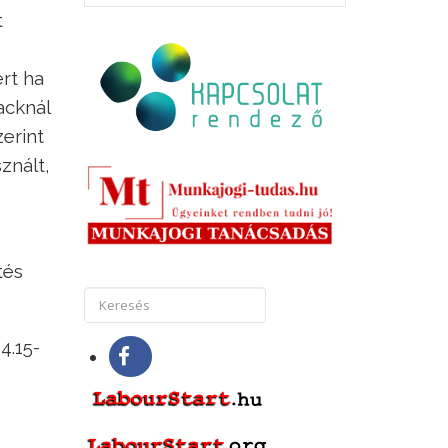
t
ert ha
acknál
erint
znált,
tés
4.15-