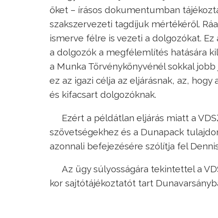
őket – írásos dokumentumban tájékozta
szakszervezeti tagdíjuk mértékéről. Rá
ismerve félre is vezeti a dolgozókat. Ez 
a dolgozók a megfélemlítés hatására 
a Munka Törvénykönyvénél sokkal jobb ju
ez az igazi célja az eljárásnak, az, hogy
és kifacsart dolgozóknak.
Ezért a példátlan eljárás miatt a V
szövetségekhez és a Dunapack tulajdono
azonnali befejezésére szólítja fel Denni
Az ügy súlyosságára tekintettel a VD
kor sajtótájékoztatót tart Dunavarsány