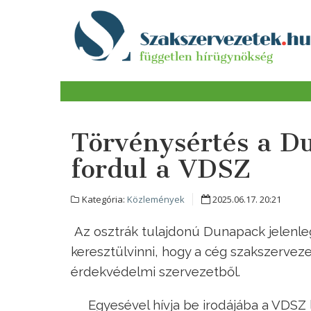
Törvénysértés a D
fordul a VDSZ
Kategória:
Közlemények
2025.06.17. 20:21
Az osztrák tulajdonú Dunapack jelenleg
keresztülvinni, hogy a cég szakszerveze
érdekvédelmi szervezetből.
Egyesével hívja be irodájába a VDSZ l