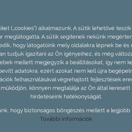
ket („cookies”) alkalmazunk. A sütik lehetővé teszik
meglátogatta. A sütik segítenek nekünk megérteni
dik, hogy látogatóink mely oldalakra lépnek be és 
n tudjuk igazítani az Ön igényeihez, és még válto
ebek mellett megjegyzik a beállításokat, így nem kel
evitt adatokra, ezért azokat nem kell újra begépel
ációk felhasználásával végrehajtott fejlesztések 
működjön, könnyen megtalálja az Ön által keresett 
hirdetéseink hatékonyságát.
nk, hogy biztonságos böngészés mellett a legjobb 
További információk