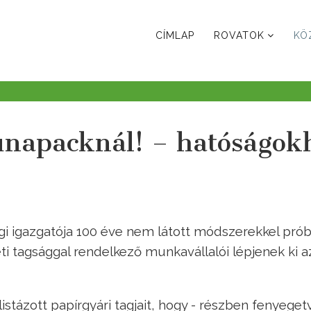
CÍMLAP
ROVATOK
KÖ
unapacknál! – hatóságok
i igazgatója 100 éve nem látott módszerekkel prób
ti tagsággal rendelkező munkavállalói lépjenek ki a
istázott papírgyári tagjait, hogy - részben fenyeget