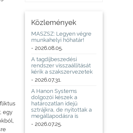
Közlemények
MASZSZ: Legyen végre
munkahelyi hőhatár!
- 2026.08.05.
A tagdíjbeszedési
rendszer visszaállítását
kérik a szakszervezetek
- 2026.07.31.
A Hanon Systems
dolgozói készek a
fliktus
határozatlan idejű
sztrájkra, de nyitottak a
, egy
megállapodásra is
okból,
- 2026.07.25.
sre