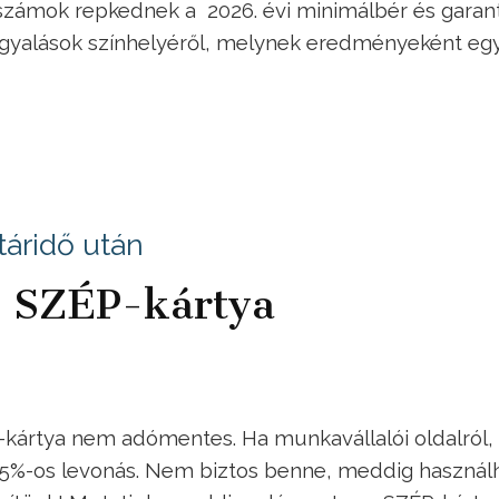
 számok repkednek a 2026. évi minimálbér és garant
rgyalások színhelyéről, melynek eredményeként eg
táridő után
a SZÉP-kártya
-kártya nem adómentes. Ha munkavállalói oldalról,
 15%-os levonás. Nem biztos benne, meddig használh