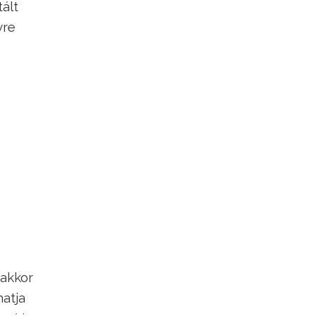
ált
yre
 akkor
atja