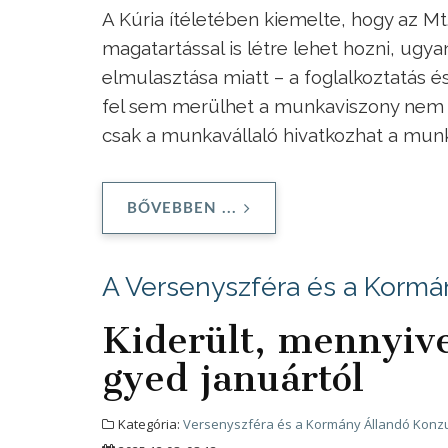
A Kúria ítéletében kiemelte, hogy az Mt.
magatartással is létre lehet hozni, ugy
elmulasztása miatt – a foglalkoztatás
fel sem merülhet a munkaviszony nem l
csak a munkavállaló hivatkozhat a munk
BŐVEBBEN ...
A Versenyszféra és a Kormá
Kiderült, mennyive
gyed januártól
Kategória:
Versenyszféra és a Kormány Állandó Konzu