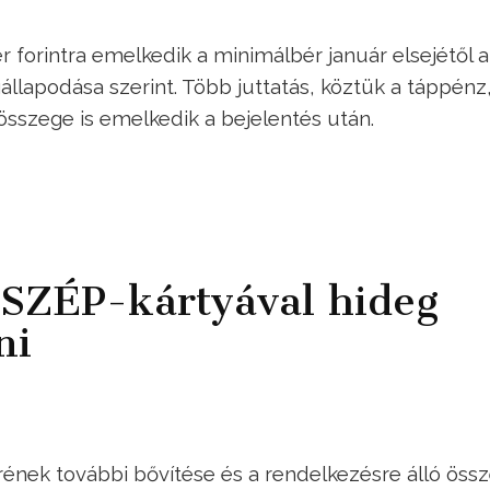
er forintra emelkedik a minimálbér január elsejétől a
lapodása szerint. Több juttatás, köztük a táppénz,
 összege is emelkedik a bejelentés után.
t SZÉP-kártyával hideg
ni
ének további bővítése és a rendelkezésre álló öss