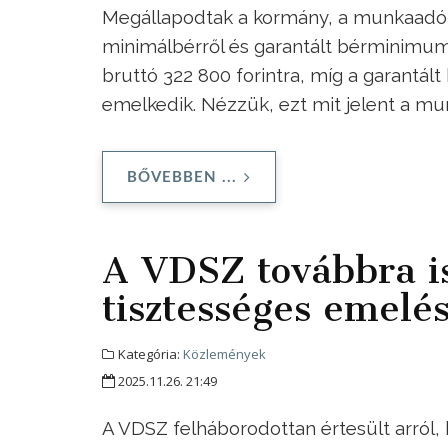
Megállapodtak a kormány, a munkaadók 
minimálbérről és garantált bérminimumró
bruttó 322 800 forintra, míg a garantál
emelkedik. Nézzük, ezt mit jelent a mun
BŐVEBBEN ...
A VDSZ továbbra 
tisztességes emelés
Kategória:
Közlemények
2025.11.26. 21:49
A VDSZ felháborodottan értesült arról,