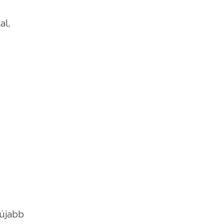
al,
 újabb