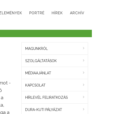
ZLEMÉNYEK
PORTRÉ
HÍREK
ARCHÍV
MAGUNKRÓL
SZOLGÁLTATÁSOK
MÉDIAAJÁNLAT
mot -
KAPCSOLAT
ő
 a
HÍRLEVÉL FELIRATKOZÁS
a,
DURA-KUTI PÁLYÁZAT
aga a