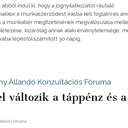
 abból indul ki, hogy a jognyilatkozatot ráutaló
anakkor a munkaszerződést írásba kell foglalni és an
 és a munkabér megfizetésének megvalósulása melle
étezése, kizárólag annak alaki érvénytelensége, m
ába lépéstől számított 30 napig.
ny Állandó Konzultációs Fóruma
l változik a táppénz és a
ltációs Fóruma