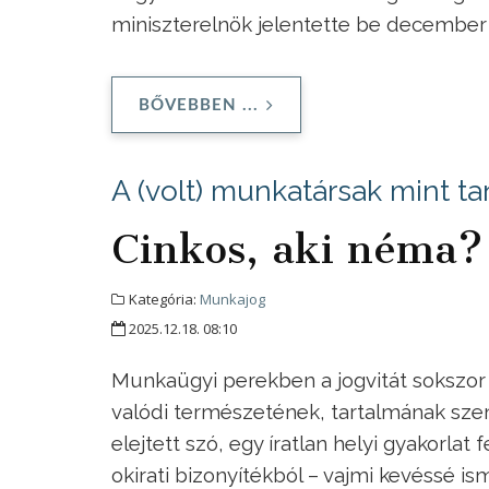
miniszterelnök jelentette be december
BŐVEBBEN ...
A (volt) munkatársak mint t
Cinkos, aki néma?
Kategória:
Munkajog
2025.12.18. 08:10
Munkaügyi perekben a jogvitát sokszor a 
valódi természetének, tartalmának szem
elejtett szó, egy íratlan helyi gyakorlat
okirati bizonyítékból – vajmi kevéssé i