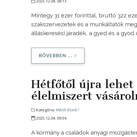
2025.12.08. 08:13
Mintegy 31 ezer forinttal, bruttó 322 ez
szakszervezetek és a munkáltatók megál
álláskeresési járadék, a gyed és a gyod
BŐVEBBEN ...
Hétfőtől újra lehe
élelmiszert vásárol
Kategória:
Miből élünk?
2025.12.04. 09:54
A kormány a családok anyagi mozgáster