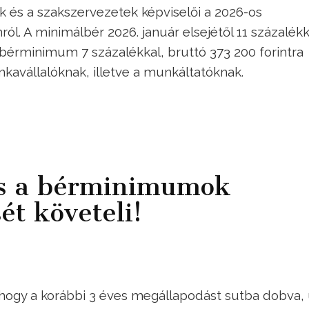
és a szakszervezetek képviselői a 2026-os
l. A minimálbér 2026. január elsejétől 11 százalékk
t bérminimum 7 százalékkal, bruttó 373 200 forintra
kavállalóknak, illetve a munkáltatóknak.
is a bérminimumok
ét követeli!
 hogy a korábbi 3 éves megállapodást sutba dobva,