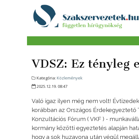
VDSZ: Ez tényleg e
Kategória:
Közlemények
2025.12.19. 08:47
Való igaz ilyen még nem volt! Évtizede
korábban az Országos Érdekegyeztető T
Konzultációs Fórum ( VKF ) - munkaválla
kormány közötti egyeztetés alapján hat
hogy a sok huzavona után végül megáll