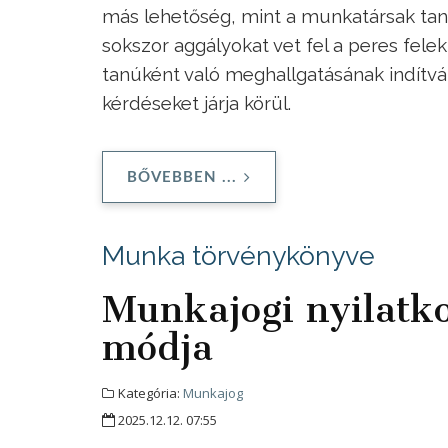
más lehetőség, mint a munkatársak tanú
sokszor aggályokat vet fel a peres felek
tanúként való meghallgatásának indítvá
kérdéseket járja körül.
BŐVEBBEN ...
Munka törvénykönyve
Munkajogi nyilatk
módja
Kategória:
Munkajog
2025.12.12. 07:55