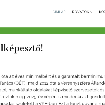
CÍMLAP
ROVATOK
KÖ
lképesztő!
k óta az éves minimálbért és a garantált bérminimu
anács (OÉT), majd 2012 óta a Versenyszféra Álland
lói, munkáltató oldalakat képviselő szervezetek és
ározták meg. 2025. év végén is mindenki azt gondolt
apodás született a VKF-ben. Ezt a tényt ugyanis m