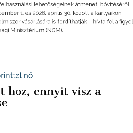
elhasználási lehetőségeinek átmeneti bővítéséről
ember 1. és 2026. április 30. között a kártyáikon
miszer vásárlására is fordíthatják – hívta fel a figy
ági Minisztérium (NGM).
rinttal nő
 hoz, ennyit visz a
se