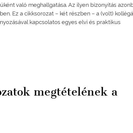
ként való meghallgatása. Az ilyen bizonyítás azon
ben. Ez a cikksorozat – két részben – a (volt) kollég
nyozásával kapcsolatos egyes elvi és praktikus
ozatok megtételének a