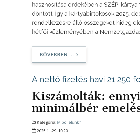
hasznosítása érdekében a SZÉP-kártya f
döntött. Így a kártyabirtokosok 2025. dec
rendelkezésre álló összegeket hideg élel
hétfői közleményében a Nemzetgazdas
BŐVEBBEN ...
A nettó fizetés havi 21 250 fo
Kiszámolták: ennyit
minimálbér emelé
Kategória:
Miből élünk?
2025.11.29. 10:20