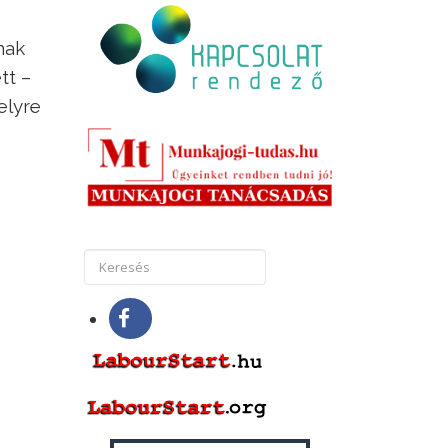
nak
tt –
elyre