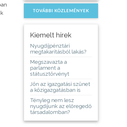
ban
TOVÁBBI KÖZLEMÉNYEK
ák
Kiemelt hírek
Nyugdíjpénztári
megtakarításból lakás?
Megszavazta a
parlament a
státusztörvényt
Jön az igazgatási szünet
a közigazgatásban is
Tényleg nem lesz
nyugdíjunk az elöregedő
társadalomban?