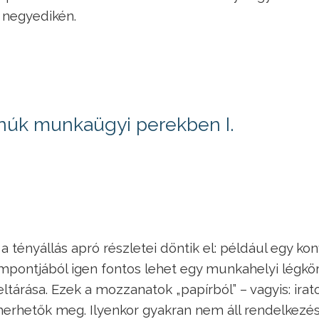
 negyedikén.
anúk munkaügyi perekben I.
tényállás apró részletei döntik el: például egy kon
pontjából igen fontos lehet egy munkahelyi légkör
 feltárása. Ezek a mozzanatok „papírból” – vagyis: irat
smerhetők meg. Ilyenkor gyakran nem áll rendelkezé