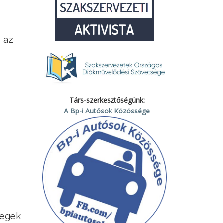
 az
Társ-szerkesztőségünk:
A Bp-i Autósok Közössége
zegek