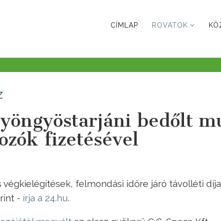
CÍMLAP
ROVATOK
KÖ
z
yöngyöstarjáni bedőlt mu
gozók fizetésével
végkielégítések, felmondási időre járó távolléti díja
rint -
írja a 24.hu
.