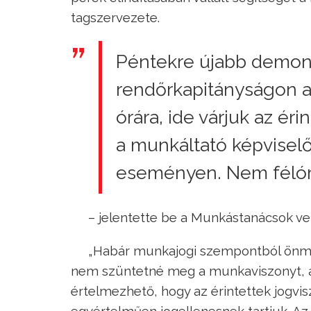
tagszervezete.
Péntekre újabb demons
rendőrkapitányságon a 
órára, ide várjuk az ér
a munkáltató képviselőj
eseményen. Nem féló
– jelentette be a Munkástanácsok ve
„Habár munkajogi szempontból önmagá
nem szüntetné meg a munkaviszonyt, a
értelmezhető, hogy az érintettek jogvis
egyértelműen jogellenesnek tartjuk. Az