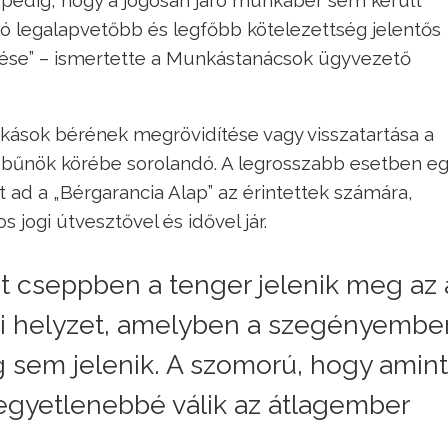
ó legalapvetőbb és legfőbb kötelezettség jelentős
se” – ismertette a Munkástanácsok ügyvezető
kások bérének megrövidítése vagy visszatartása a
tó bűnök körébe sorolandó. A legrosszabb esetben e
 ad a „Bérgarancia Alap” az érintettek számára,
jogi útvesztővel és idővel jár.
t cseppben a tenger jelenik meg az 
si helyzet, amelyben a szegényembe
 sem jelenik. A szomorú, hogy amint
kegyetlenebbé válik az átlagember