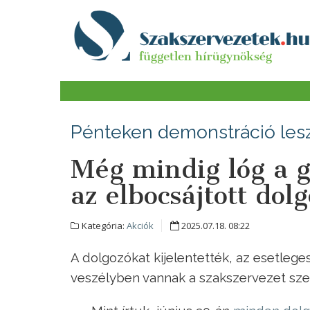
Pénteken demonstráció les
Még mindig lóg a g
az elbocsájtott dol
Kategória:
Akciók
2025.07.18. 08:22
A dolgozókat kijelentették, az esetleges 
veszélyben vannak a szakszervezet sze