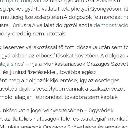
ozójától megvált
az olasz gyökerű G.G. Space Kft.,
sgépeket gyártó vállalat telephelyei Gyöngyösön, il
multicég fizetésképtelen.
A dolgozók felmondást 
sra, júniusra.
A vállalat dolgozói azóta
demonstráció
ényre eddig nem jutottak.
 keserves várakozással töltött időszaka után sem t
ni gyárakban az elbocsátásokat követően. A dolgozó
lója sincs
” – írja a Munkástanácsok Országos Szöve
 és júniusi fizetésekkel, továbbá egész
ént meg a dolgozók kijelentése, így az esetleges
ávolléti díjak is veszélyben vannak a szakszervezet
ámolói alapján felmondást továbbra sem kaptak.
 munkásokat a jogérvényesítésében – ügyvédek
az illetékes hatóságok felé, és „stratégiai” munka
 a Munkástanácsok Országos Szövetsége és annak ág