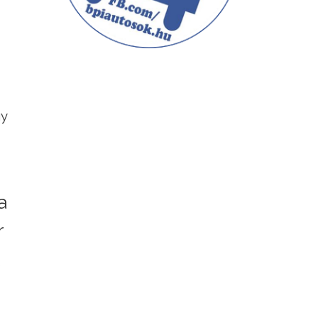
gy
a
r