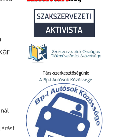
0
kár
Társ-szerkesztőségünk:
A Bp-i Autósok Közössége
nál
járást