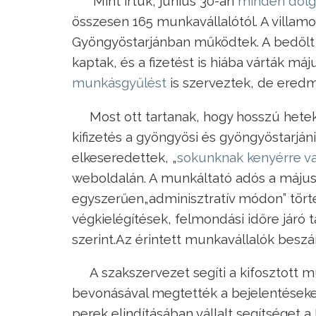
Mint írtuk, június 30-án
minden dolg
összesen 165 munkavállalótól. A villamo
Gyöngyöstarjánban működtek. A bedőlt 
kaptak, és a fizetést is hiába várták máju
munkásgyűlést
is szerveztek, de eredm
Most ott tartanak, hogy hosszú hetek
kifizetés a gyöngyösi és gyöngyöstarjá
elkeseredettek, „
sokunknak kenyérre va
weboldalán. A munkáltató adós a májusi
egyszerűen
„adminisztratív módon” tört
végkielégítések, felmondási időre járó t
szerint.
Az érintett munkavállalók besz
A szakszervezet segíti a kifosztott
bevonásával megtették a bejelentéseket 
perek elindításában vállalt segítséget