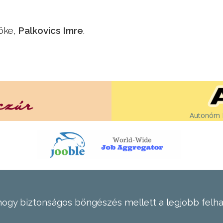
öke,
Palkovics Imre
.
Autonóm É
hogy biztonságos böngészés mellett a legjobb felh