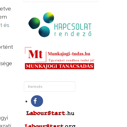
letve
nem
t és
örtént
k
tsége
ügyi
azati