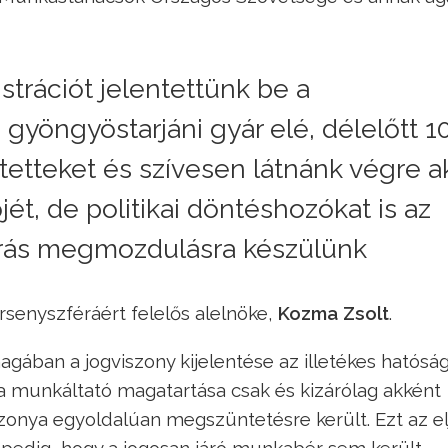
trációt jelentettünk be a
gyöngyöstarjáni gyár elé, délelőtt 1
intetteket és szívesen látnánk végre a
ét, de politikai döntéshozókat is az
rás megmozdulásra készülünk
rsenyszféráért felelős alelnöke,
Kozma Zsolt
.
ban a jogviszony kijelentése az illetékes hatóság
 munkáltató magatartása csak és kizárólag akként
zonya egyoldalúan megszüntetésre került. Ezt az el
 pedig, hogy a jogosan járó munkabér sem került