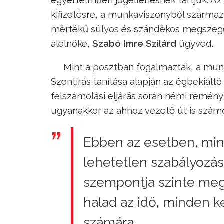
kifizetésre, a munkaviszonyból származ
mértékű súlyos és szándékos megszegé
alelnöke,
Szabó Imre Szilárd
ügyvéd.
Mint a posztban fogalmaztak, a mun
Szentírás tanítása alapján az égbekiál
felszámolási eljárás során némi reményt
ugyanakkor az ahhoz vezető út is számos 
Ebben az esetben, min
lehetetlen szabályozá
szempontja szinte meg
halad az idő, minden 
számára