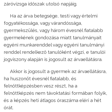
záróvizsga időszak utolsó napjáig.
Ha az árva betegsége, testi vagy értelmi
fogyatékossága, vagy várandóssága,
gyermekszülés, vagy három évesnél fiatalabb
gyermekének gondozása miatt tanulmányait
egyéni munkarenddel vagy egyéni tanulmányi
renddel rendelkező tanulóként végzi, e tanulói
jogviszony alapján is jogosult az árvaellátásra.
Akkor is jogosult a gyermek az árvaellátásra,
ha huszonöt évesnél fiatalabb, és
felnőttképzésben vesz részt, ha a
felnőttképzés nem távoktatási formában folyik,
és a képzés heti átlagos óraszáma eléri a hét
órát.