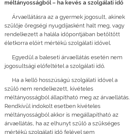
méltányosságból – ha kevés a szolgálati idő
Árvaellátásra az a gyermek jogosult, akinek
szülője öregségi nyugdíjasként halt meg, vagy
rendelkezett a halála időpontjában betöltött
életkorra előírt mértékű szolgálati idővel.
Egyedül a baleseti árvaellátás esetén nem
jogosultsági előfeltétel a szolgálati idő.
Ha a kellő hosszúságú szolgálati idővel a
szülő nem rendelkezett, kivételes
méltányosságból állapítható meg az árvaellátás.
Rendkívül indokolt esetben kivételes
méltányosságból akkor is megállapítható az
árvaellátás, ha az elhunyt szülő a szükséges
mértékű szolgálati idő felével sem