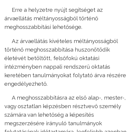
Erre a helyzetre nyújt segítséget az
árvaellátás méltányosságból történő
meghosszabbítási lehetősége.
Az árvaellátás kivételes méltányosságból
történő meghosszabbítása huszonötödik
életévét betöltött, felsőfokú oktatási
intézményben nappali rendszerű oktatás
keretében tanulmányokat folytató árva részére
engedélyezhető.
A meghosszabbításra az első alap-, mester-,
vagy osztatlan képzésben résztvevő személy
számára van lehetőség a képesítés
megszerzésére irányuló tanulmányok
folytatásának időtartamára, legfeljebb azonban