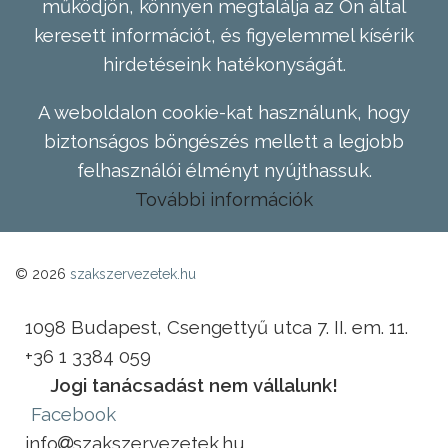
működjön, könnyen megtalálja az Ön által
keresett információt, és figyelemmel kísérik
hirdetéseink hatékonyságát.
A weboldalon cookie-kat használunk, hogy
biztonságos böngészés mellett a legjobb
felhasználói élményt nyújthassuk.
További információk
© 2026
szakszervezetek.hu
1098 Budapest, Csengettyű utca 7. II. em. 11.
+36 1 3384 059
Jogi tanácsadást nem vállalunk!
Facebook
info
szakszervezetek.hu