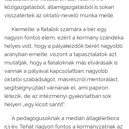
közigazgatásból, államigazgatásból is sokan
visszatértek az oktató-nevelő munka mellé.
Kiemelte: a fiatalok számára a bér egy
nagyon fontos elem, ezért a kormány szándéka
helyes volt, hogy a pályakezdők bérét nagyobb
arányban emelte, viszont a tapasztalatok azt
mutatják, hogy a fiataloknak más elvárásaik is
vannak a pályával kapcsolatban: nagyobb
oktatói szabadságot, másrészről mentorálást,
segítségnyújtást várnának el, ami papíron
létezik, de az intézményi gyakorlatban sok
helyen „egy kicsit sántít”.
A pedagógusoknak a medián átlagéletkora
53 év. Tehát nagyon fontos a kormányzatnak az