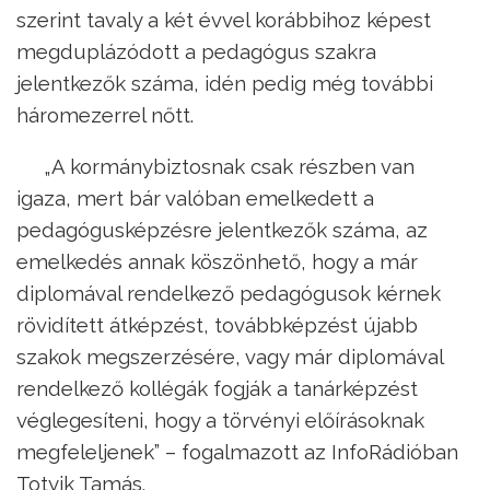
szerint tavaly a két évvel korábbihoz képest
megduplázódott a pedagógus szakra
jelentkezők száma, idén pedig még további
háromezerrel nőtt.
„A kormánybiztosnak csak részben van
igaza, mert bár valóban emelkedett a
pedagógusképzésre jelentkezők száma, az
emelkedés annak köszönhető, hogy a már
diplomával rendelkező pedagógusok kérnek
rövidített átképzést, továbbképzést újabb
szakok megszerzésére, vagy már diplomával
rendelkező kollégák fogják a tanárképzést
véglegesíteni, hogy a törvényi előírásoknak
megfeleljenek” – fogalmazott az InfoRádióban
Totyik Tamás.