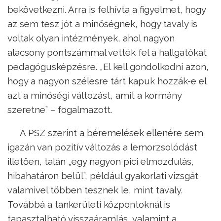
bekövetkezni. Arra is felhívta a figyelmet, hogy
az sem tesz jót a minőségnek, hogy tavaly is
voltak olyan intézmények, ahol nagyon
alacsony pontszámmal vették fel a hallgatókat
pedagógusképzésre. „El kell gondolkodni azon,
hogy a nagyon szélesre tárt kapuk hozzák-e el
azt a minőségi változást, amit a kormány
szeretne” – fogalmazott.
A PSZ szerint a béremelések ellenére sem
igazán van pozitív változás a lemorzsolódást
illetően, talán „egy nagyon pici elmozdulás,
hibahatáron belül”, például gyakorlati vizsgát
valamivel többen tesznek le, mint tavaly.
Továbbá a tankerületi központoknál is
tapasztalható visszaáramlás, valamint a