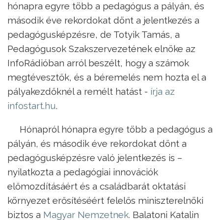
hónapra egyre több a pedagógus a pályán, és
második éve rekordokat dönt a jelentkezés a
pedagógusképzésre, de Totyik Tamás, a
Pedagógusok Szakszervezetének elnöke az
InfoRádióban arról beszélt, hogy a számok
megtévesztők, és a béremelés nem hozta el a
pályakezdőknél a remélt hatást -
írja az
infostart.hu
.
Hónapról hónapra egyre több a pedagógus a
pályán, és második éve rekordokat dönt a
pedagógusképzésre való jelentkezés is –
nyilatkozta a pedagógiai innovációk
előmozdításáért és a családbarát oktatási
környezet erősítéséért felelős miniszterelnöki
biztos a
Magyar Nemzetnek.
Balatoni Katalin