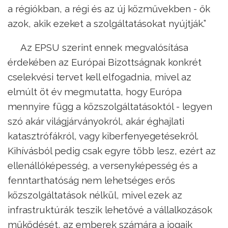
a régiókban, a régi és az új közművekben - ők
azok, akik ezeket a szolgáltatásokat nyújtják.”
Az EPSU szerint ennek megvalósítása
érdekében az Európai Bizottságnak konkrét
cselekvési tervet kell elfogadnia, mivel az
elmúlt öt év megmutatta, hogy Európa
mennyire függ a közszolgáltatásoktól - legyen
szó akár világjárványokról, akár éghajlati
katasztrófákról, vagy kiberfenyegetésekről.
Kihívásból pedig csak egyre több lesz, ezért az
ellenállóképesség, a versenyképesség és a
fenntarthatóság nem lehetséges erős
közszolgáltatások nélkül, mivel ezek az
infrastruktúrák teszik lehetővé a vállalkozások
működését, az emberek számára a jogaik