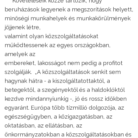
Követeléseik közzé tartozik, hogy
beruházások legyenek a megszorítások helyett,
minőségi munkahelyek és munkakörülmények
jöjjenek létre,
valamint olyan közszolgáltatásokat
működtessenek az egyes országokban,
amelyek az
embereket, lakosságot nem pedig a profitot
szolgálják. „A közszolgáltatások senkit sem
hagynak hátra - a kiszolgáltatottaktól, a
betegektől, a szegényektől és a haldoklóktól
kezdve mindannyiunkig -, jó és rossz időkben
egyaránt. Európa több tízmillió dolgozója, az
egészségügyben, a közigazgatásban, az
oktatásban, az ellátásban, az
önkormányzatokban a közszolgáltatásokban és