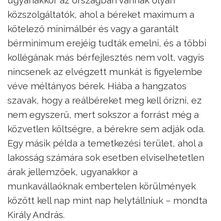
közszolgáltatók, ahol a béreket maximum a
kötelező minimálbér és vagy a garantált
bérminimum erejéig tudták emelni, és a többi
kollégának más bérfejlesztés nem volt, vagyis
nincsenek az elvégzett munkát is figyelembe
véve méltányos bérek. Hiába a hangzatos
szavak, hogy a reálbéreket meg kell őrizni, ez
nem egyszerű, mert sokszor a forrást még a
közvetlen költségre, a bérekre sem adják oda.
Egy másik példa a temetkezési terület, ahol a
lakosság számára sok esetben elviselhetetlen
árak jellemzőek, ugyanakkor a
munkavállaóknak embertelen körülmények
között kell nap mint nap helytállniuk – mondta
Király András.