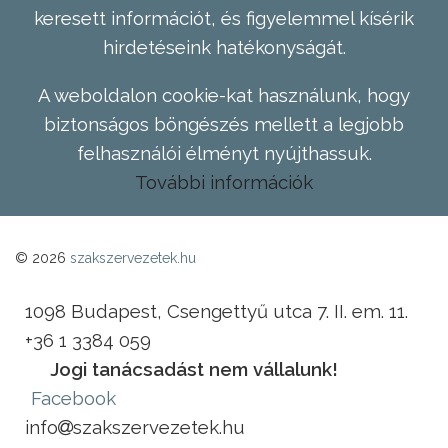
keresett információt, és figyelemmel kísérik
hirdetéseink hatékonyságát.
A weboldalon cookie-kat használunk, hogy
biztonságos böngészés mellett a legjobb
felhasználói élményt nyújthassuk.
További információk
© 2026
szakszervezetek.hu
1098 Budapest, Csengettyű utca 7. II. em. 11.
+36 1 3384 059
Jogi tanácsadást nem vállalunk!
Facebook
info
szakszervezetek.hu