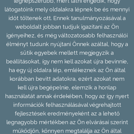
legnépszerűbb, mert látni engedik, hogy
látogatóink mely oldalakra lépnek be és mennyi
időt töltenek ott. Ennek tanulmányozásával a
weboldalt jobban tudjuk igazítani az Ön
igényeihez, és még változatosabb felhasználói
élményt tudunk nyújtani Önnek azáltal, hogy a
sütik egyebek mellett megjegyzik a
beállításokat, így nem kell azokat újra bevinnie,
ha egy új oldalra lép, emlékeznek az Ön által
korábban bevitt adatokra, ezért azokat nem
kell újra begépelnie, elemzik a honlap
használatát annak érdekében, hogy az így nyert
információk felhasználásával végrehajtott
fejlesztések eredményeként az a lehető
legnagyobb mértékben az Ön elvárásai szerint
működjön, könnyen megtalálja az Ön által