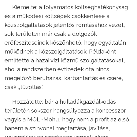
Kiemelte: a folyamatos költséghatékonyság
és a működési költségek csökkentése a
közszolgáltatások jelentős romlásához vezet,
sok területen már csak a dolgozók
erőfeszítéseinek köszönhető, hogy egyáltalán
működnek a közszolgáltatások. Példaként
említette a hazai vízi közmű szolgáltatásokat,
ahol a rendszerben évtizedek óta nincs
megelőző beruházás, karbantartás és csere,
csak „tűzoltás”.
Hozzátette: bár a hulladákgazdálkodás
területén sokszor hangsúlyozza a koncesszor,
vagyis a MOL -Mohu, hogy nem a profit az első,
hanem a színvonal megtartása, javítása,
ugyanakkor az országban vannak olyan