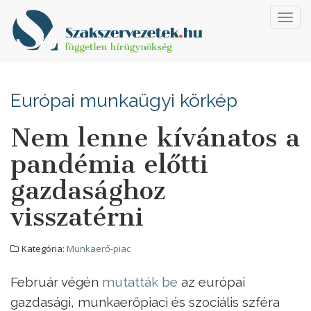
Toggl
navig
Európai munkaügyi körkép
Nem lenne kívánatos a
pandémia előtti
gazdasághoz
visszatérni
Kategória:
Munkaerő-piac
Február végén
mutatták be
az európai
gazdasági, munkaerőpiaci és szociális szféra