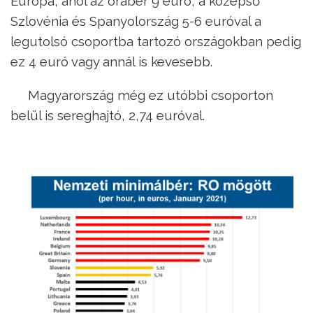
Európa, ahol az órabér 9 euró, a középső
Szlovénia és Spanyolország 5-6 euróval a
legutolsó csoportba tartozó országokban pedig
ez 4 euró vagy annál is kevesebb.
Magyarország még ez utóbbi csoporton
belül is sereghajtó, 2,74 euróval.