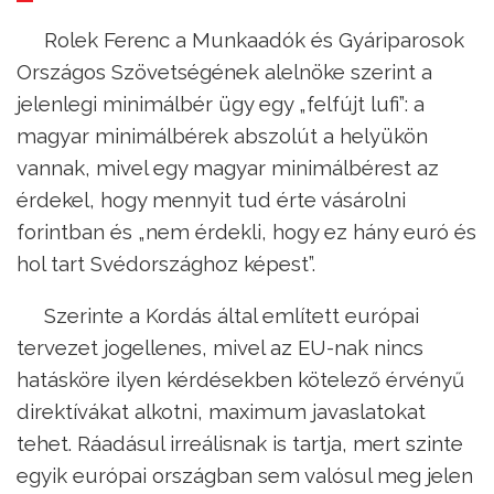
Rolek Ferenc a Munkaadók és Gyáriparosok
Országos Szövetségének alelnöke szerint a
jelenlegi minimálbér ügy egy „felfújt lufi”: a
magyar minimálbérek abszolút a helyükön
vannak, mivel egy magyar minimálbérest az
érdekel, hogy mennyit tud érte vásárolni
forintban és „nem érdekli, hogy ez hány euró és
hol tart Svédországhoz képest”.
Szerinte a Kordás által említett európai
tervezet jogellenes, mivel az EU-nak nincs
hatásköre ilyen kérdésekben kötelező érvényű
direktívákat alkotni, maximum javaslatokat
tehet. Ráadásul irreálisnak is tartja, mert szinte
egyik európai országban sem valósul meg jelen