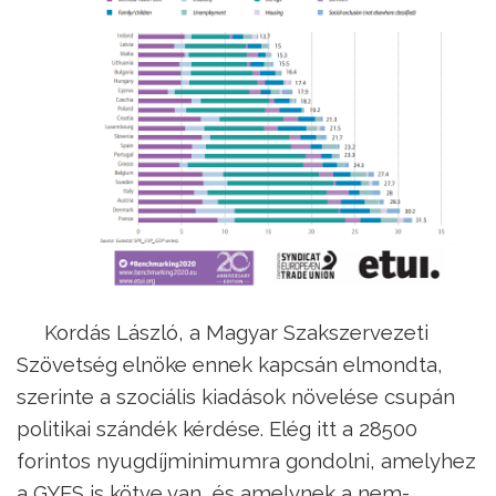
Kordás László, a Magyar Szakszervezeti
Szövetség elnöke ennek kapcsán elmondta,
szerinte a szociális kiadások növelése csupán
politikai szándék kérdése. Elég itt a 28500
forintos nyugdíjminimumra gondolni, amelyhez
a GYES is kötve van, és amelynek a nem-