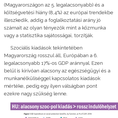
(Magyarországon az 5. legalacsonyabb) és a
költségvetési hiány (8,4%) az európai trendekbe
illeszkedik, addig a foglalkoztatási arány jó
számait az olyan tényezők mint a közmunka
vagy a statisztika sajátosságai, torzítják.
Szociális kiadások tekintetében
Magyarország rosszul áll, Európában a 6.
legalacsonyabb 17%-os GDP aránnyal. Ezen
belül is kirívóan alacsony az egészségügyi és a
munkanélküliséggel kapcsolatos kiadások
mértéke, pedig egy ilyen válságban pont
ezekre nagy szükség lenne.