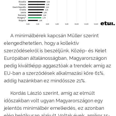
A minimálbérek kapcsán Müller szerint
elengedhetetlen, hogy a kollektív
szerződésekről is beszéljünk. Közép- és Kelet
Európában általánosságban, Magyarországon
pedig kiváltképp aggasztóak a trendek: amíg az
EU-ban a szerződések alkalmazási köre 61%,
addig hazánkban ez mindössze 21%.
Kordás László szerint, amíg az elmúlt
időszakban volt ugyan Magyarországon egy
jelentős minimálbér emelkedés, ez azonban
elég hektikusan alakult. Voltak évek, amikor 15-