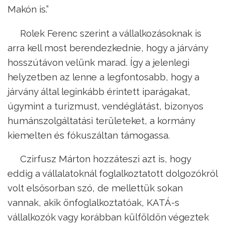
Makón is.”
Rolek Ferenc szerint a vállalkozásoknak is
arra kell most berendezkednie, hogy a járvány
hosszútávon velünk marad. Így a jelenlegi
helyzetben az lenne a legfontosabb, hogy a
járvány által leginkább érintett iparágakat,
úgymint a turizmust, vendéglátást, bizonyos
humánszolgáltatási területeket, a kormány
kiemelten és fókuszáltan támogassa.
Czirfusz Márton hozzáteszi azt is, hogy
eddig a vállalatoknál foglalkoztatott dolgozókról
volt elsősorban szó, de mellettük sokan
vannak, akik önfoglalkoztatóak, KATÁ-s
vállalkozók vagy korábban külföldön végeztek