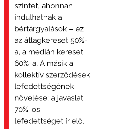
szintet, ahonnan
indulhatnak a
bértárgyalások – ez
az átlagkereset 50%-
a, a medián kereset
60%-a. A másik a
kollektív szerződések
lefedettségének
növelése: a javaslat
70%-os
lefedettséget ír elő.