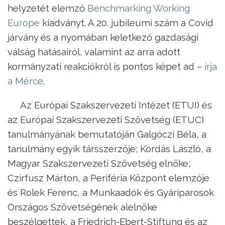
helyzetét elemző
Benchmarking Working
Europe
kiadványt. A 20. jubileumi szám a Covid
járvány és a nyomában keletkező gazdasági
válság hatásairól, valamint az arra adott
kormányzati reakciókról is pontos képet ad –
írja
a Mérce
.
Az Európai Szakszervezeti Intézet (ETUI) és
az Európai Szakszervezeti Szövetség (ETUC)
tanulmányának bemutatóján Galgóczi Béla, a
tanulmány egyik társszerzője; Kordás László, a
Magyar Szakszervezeti Szövetség elnöke;
Czirfusz Márton, a Periféria Központ elemzője
és Rolek Ferenc, a Munkaadók és Gyáriparosok
Országos Szövetségének alelnöke
beszélgettek, a Friedrich-Ebert-Stiftung és az