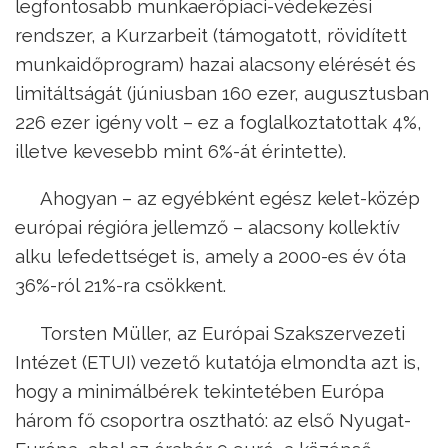
legfontosabb munkaerőpiaci-védekezési
rendszer, a Kurzarbeit (támogatott, rövidített
munkaidőprogram) hazai alacsony elérését és
limitáltságát (júniusban 160 ezer, augusztusban
226 ezer igény volt – ez a foglalkoztatottak 4%,
illetve kevesebb mint 6%-át érintette).
Ahogyan – az egyébként egész kelet-közép
európai régióra jellemző – alacsony kollektív
alku lefedettséget is, amely a 2000-es év óta
36%-ról 21%-ra csökkent.
Torsten Müller, az Európai Szakszervezeti
Intézet (ETUI) vezető kutatója elmondta azt is,
hogy a minimálbérek tekintetében Európa
három fő csoportra osztható: az első Nyugat-