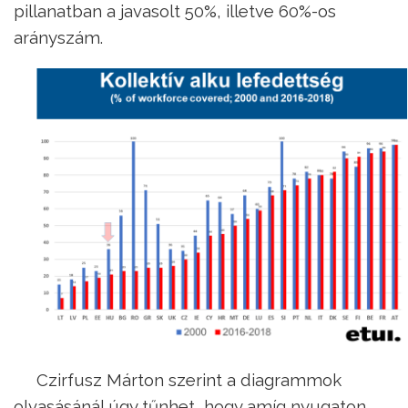
pillanatban a javasolt 50%, illetve 60%-os
arányszám.
Czirfusz Márton szerint a diagrammok
olvasásánál úgy tűnhet, hogy amíg nyugaton