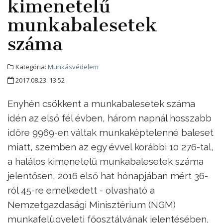
kimenetelű
munkabalesetek
száma
Kategória:
Munkásvédelem
2017.08.23. 13:52
Enyhén csökkent a munkabalesetek száma
idén az első fél évben, három napnál hosszabb
időre 9969-en váltak munkaképtelenné baleset
miatt, szemben az egy évvel korábbi 10 276-tal,
a halálos kimenetelű munkabalesetek száma
jelentősen, 2016 első hat hónapjában mért 36-
ról 45-re emelkedett - olvasható a
Nemzetgazdasági Minisztérium (NGM)
munkafelügyeleti főosztályának jelentésében,