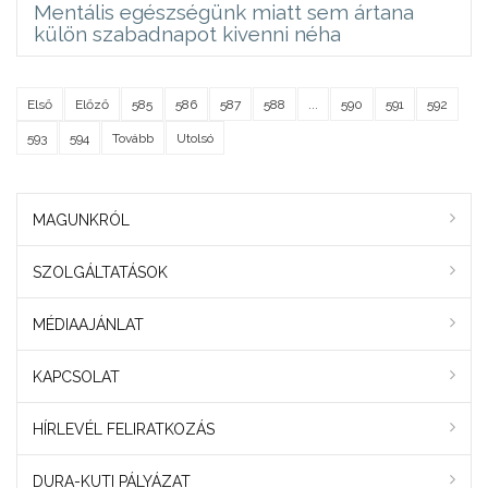
Mentális egészségünk miatt sem ártana
külön szabadnapot kivenni néha
Első
Előző
585
586
587
588
...
590
591
592
593
594
Tovább
Utolsó
MAGUNKRÓL
SZOLGÁLTATÁSOK
MÉDIAAJÁNLAT
KAPCSOLAT
HÍRLEVÉL FELIRATKOZÁS
DURA-KUTI PÁLYÁZAT