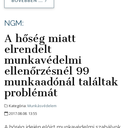
BŐVEBBEN ...
NGM:
A hőség miatt
elrendelt
munkavédelmi
ellenőrzésnél 99
munkaadónál találtak
problémát
Kategória:
Munkásvédelem
2017.08.08. 13:55
A hőség idején előírt munkavédelmi szabályok