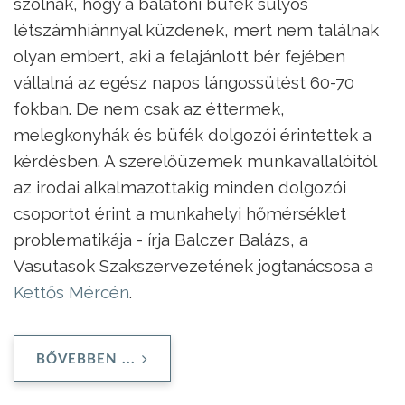
szólnak, hogy a balatoni büfék súlyos
létszámhiánnyal küzdenek, mert nem találnak
olyan embert, aki a felajánlott bér fejében
vállalná az egész napos lángossütést 60-70
fokban. De nem csak az éttermek,
melegkonyhák és büfék dolgozói érintettek a
kérdésben. A szerelőüzemek munkavállalóitól
az irodai alkalmazottakig minden dolgozói
csoportot érint a munkahelyi hőmérséklet
problematikája - írja Balczer Balázs, a
Vasutasok Szakszervezetének jogtanácsosa a
Kettős Mércén
.
BŐVEBBEN ...