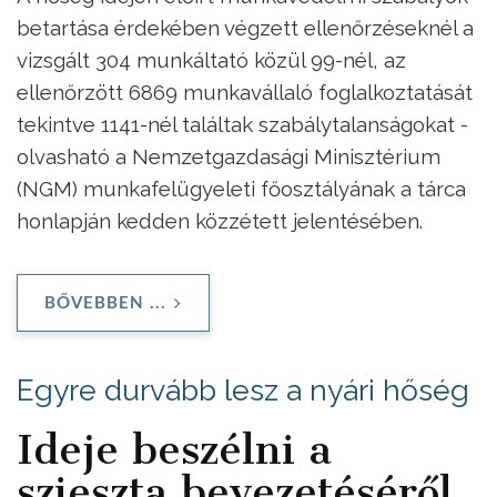
betartása érdekében végzett ellenőrzéseknél a
vizsgált 304 munkáltató közül 99-nél, az
ellenőrzött 6869 munkavállaló foglalkoztatását
tekintve 1141-nél találtak szabálytalanságokat -
olvasható a Nemzetgazdasági Minisztérium
(NGM) munkafelügyeleti főosztályának a tárca
honlapján kedden közzétett jelentésében.
BŐVEBBEN ...
Egyre durvább lesz a nyári hőség
Ideje beszélni a
szieszta bevezetéséről