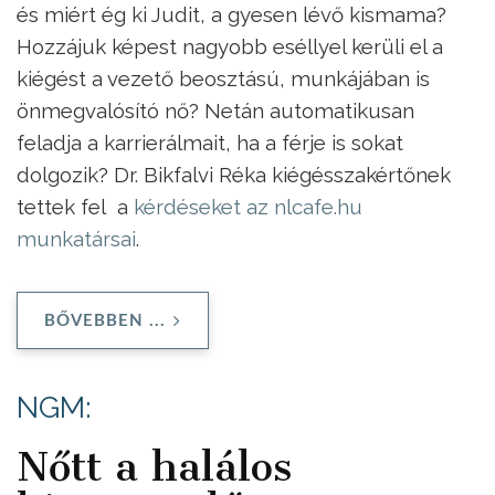
és miért ég ki Judit, a gyesen lévő kismama?
Hozzájuk képest nagyobb eséllyel kerüli el a
kiégést a vezető beosztású, munkájában is
önmegvalósító nő? Netán automatikusan
feladja a karrierálmait, ha a férje is sokat
dolgozik? Dr. Bikfalvi Réka kiégésszakértőnek
tettek fel a
kérdéseket az nlcafe.hu
munkatársai
.
BŐVEBBEN ...
NGM:
Nőtt a halálos