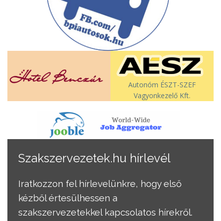
Autonóm ÉSZT-SZEF
Vagyonkezelő Kft.
Szakszervezetek.hu hírlevél
Iratkozzon fel hírlevelünkre, hogy első
kézből értesülhessen a
szakszervezetekkel kapcsolatos hírekről.