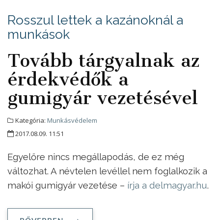
Rosszul lettek a kazánoknál a
munkások
Tovább tárgyalnak az
érdekvédők a
gumigyár vezetésével
Kategória:
Munkásvédelem
2017.08.09. 11:51
Egyelőre nincs megállapodás, de ez még
változhat. A névtelen levéllel nem foglalkozik a
makói gumigyár vezetése –
írja a delmagyar.hu
.