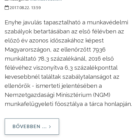
2017.08.22. 13:59
Enyhe javulás tapasztalható a munkavédelmi
szabályok betartásában az első félévben az
előző év azonos időszakához képest
Magyarországon, az ellenőrzött 7936
munkáltató 78,3 százalékánál, 2016 első
félévéhez viszonyítva 6,3 százalékponttal
kevesebbnél találtak szabálytalanságot az
ellenőrök - ismerteti jelentésében a
Nemzetgazdasági Minisztérium (NGM)
munkafelügyeleti főosztálya a tárca honlapján.
BŐVEBBEN ...