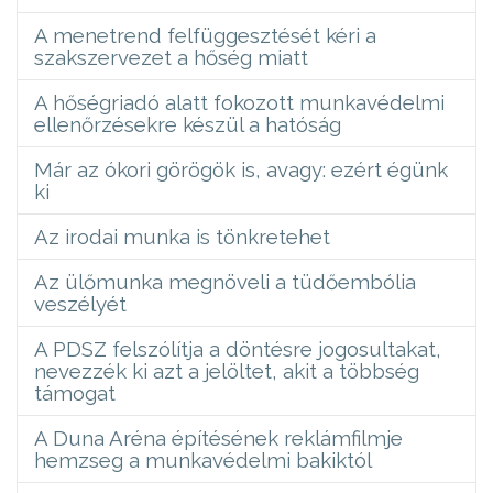
A menetrend felfüggesztését kéri a
szakszervezet a hőség miatt
A hőségriadó alatt fokozott munkavédelmi
ellenőrzésekre készül a hatóság
Már az ókori görögök is, avagy: ezért égünk
ki
Az irodai munka is tönkretehet
Az ülőmunka megnöveli a tüdőembólia
veszélyét
A PDSZ felszólítja a döntésre jogosultakat,
nevezzék ki azt a jelöltet, akit a többség
támogat
A Duna Aréna építésének reklámfilmje
hemzseg a munkavédelmi bakiktól