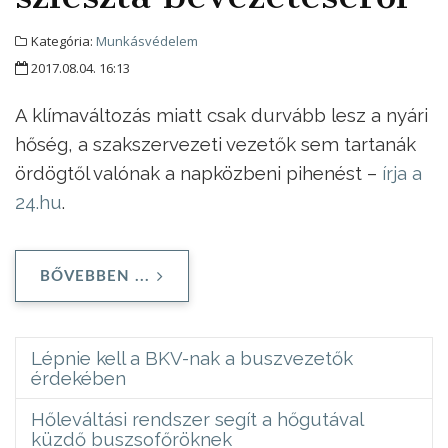
Kategória:
Munkásvédelem
2017.08.04. 16:13
A klímaváltozás miatt csak durvább lesz a nyári
hőség, a szakszervezeti vezetők sem tartanák
ördögtől valónak a napközbeni pihenést –
írja a
24.hu
.
BŐVEBBEN ...
Lépnie kell a BKV-nak a buszvezetők
érdekében
Hőleváltási rendszer segít a hőgutával
küzdő buszsofőröknek