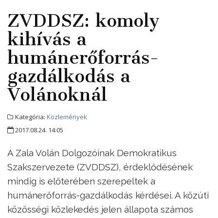
ZVDDSZ: komoly
kihívás a
humánerőforrás-
gazdálkodás a
Volánoknál
Kategória:
Közlemények
2017.08.24. 14:05
A Zala Volán Dolgozóinak Demokratikus
Szakszervezete (ZVDDSZ), érdeklődésének
mindig is előterében szerepeltek a
humánerőforrás-gazdálkodás kérdései. A közúti
közösségi közlekedés jelen állapota számos