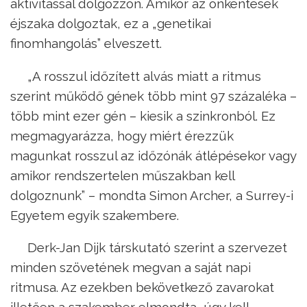
aktivitással dolgozzon. Amikor az önkéntesek
éjszaka dolgoztak, ez a „genetikai
finomhangolás” elveszett.
„A rosszul időzített alvás miatt a ritmus
szerint működő gének több mint 97 százaléka –
több mint ezer gén – kiesik a szinkronból. Ez
megmagyarázza, hogy miért érezzük
magunkat rosszul az időzónák átlépésekor vagy
amikor rendszertelen műszakban kell
dolgoznunk” – mondta Simon Archer, a Surrey-i
Egyetem egyik szakembere.
Derk-Jan Dijk társkutató szerint a szervezet
minden szövetének megvan a saját napi
ritmusa. Az ezekben bekövetkező zavarokat