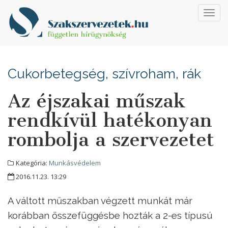
Toggl
navig
Cukorbetegség, szívroham, rák
Az éjszakai műszak
rendkívül hatékonyan
rombolja a szervezetet
Kategória:
Munkásvédelem
2016.11.23. 13:29
A váltott műszakban végzett munkát már
korábban összefüggésbe hozták a 2-es típusú