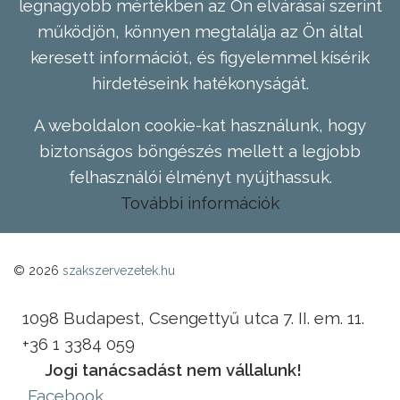
legnagyobb mértékben az Ön elvárásai szerint
működjön, könnyen megtalálja az Ön által
keresett információt, és figyelemmel kísérik
hirdetéseink hatékonyságát.
A weboldalon cookie-kat használunk, hogy
biztonságos böngészés mellett a legjobb
felhasználói élményt nyújthassuk.
További információk
© 2026
szakszervezetek.hu
1098 Budapest, Csengettyű utca 7. II. em. 11.
+36 1 3384 059
Jogi tanácsadást nem vállalunk!
Facebook