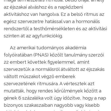
az éjszakai alváshoz és a napközbeni
aktivitáshoz van hangolva. Ez a belső ritmus az
egész szervezetre hatással van a hormonális
rendszertől a testhőmérsékleten és az aktivitási
szinten át az agyfunkciókig.
Az amerikai tudományos akadémia
folyóiratában (PNAS) közölt tanulmány szerzői
22 embert követtek figyelemmel, amint
szervezetük a normálisról átváltott az éjszakás
váltott műszakot végző emberek
szervezetének ritmusára. A vértesztek azt
mutatták, hogy rendes körülmények között a
gének 6 százaléka volt úgy időzítve, hogy a nap
bizonyos szakaszaiban nagyobb vagy kisebb