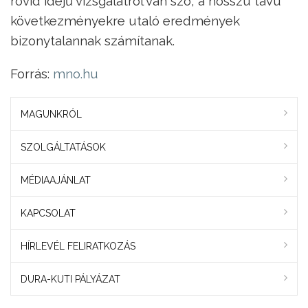
rövid idejű vizsgálatról van szó, a hosszú távú
következményekre utaló eredmények
bizonytalannak számítanak.
Forrás:
mno.hu
MAGUNKRÓL
SZOLGÁLTATÁSOK
MÉDIAAJÁNLAT
KAPCSOLAT
HÍRLEVÉL FELIRATKOZÁS
DURA-KUTI PÁLYÁZAT