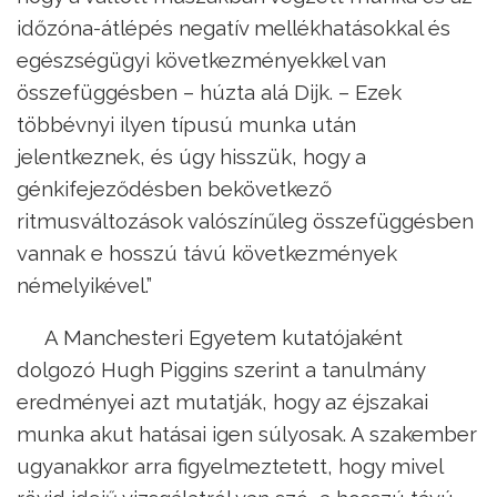
időzóna-átlépés negatív mellékhatásokkal és
egészségügyi következményekkel van
összefüggésben – húzta alá Dijk. – Ezek
többévnyi ilyen típusú munka után
jelentkeznek, és úgy hisszük, hogy a
génkifejeződésben bekövetkező
ritmusváltozások valószínűleg összefüggésben
vannak e hosszú távú következmények
némelyikével.”
A Manchesteri Egyetem kutatójaként
dolgozó Hugh Piggins szerint a tanulmány
eredményei azt mutatják, hogy az éjszakai
munka akut hatásai igen súlyosak. A szakember
ugyanakkor arra figyelmeztetett, hogy mivel