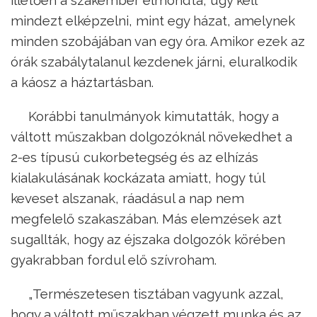
illetően a szakember elmondta, úgy kell
mindezt elképzelni, mint egy házat, amelynek
minden szobájában van egy óra. Amikor ezek az
órák szabálytalanul kezdenek járni, eluralkodik
a káosz a háztartásban.
Korábbi tanulmányok kimutatták, hogy a
váltott műszakban dolgozóknál növekedhet a
2-es típusú cukorbetegség és az elhízás
kialakulásának kockázata amiatt, hogy túl
keveset alszanak, ráadásul a nap nem
megfelelő szakaszában. Más elemzések azt
sugallták, hogy az éjszaka dolgozók körében
gyakrabban fordul elő szívroham.
„Természetesen tisztában vagyunk azzal,
hogy a váltott műszakban végzett munka és az