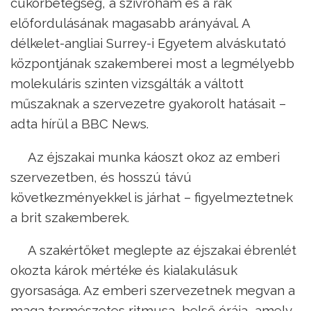
cukorbetegség, a szívroham és a rák
előfordulásának magasabb arányával. A
délkelet-angliai Surrey-i Egyetem alváskutató
központjának szakemberei most a legmélyebb
molekuláris szinten vizsgálták a váltott
műszaknak a szervezetre gyakorolt hatásait –
adta hírül a BBC News.
Az éjszakai munka káoszt okoz az emberi
szervezetben, és hosszú távú
következményekkel is járhat – figyelmeztetnek
a brit szakemberek.
A szakértőket meglepte az éjszakai ébrenlét
okozta károk mértéke és kialakulásuk
gyorsasága. Az emberi szervezetnek megvan a
maga természetes ritmusa, belső órája, amely