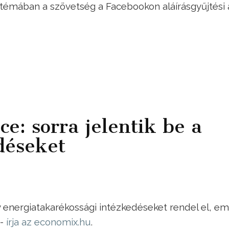
A témában a szövetség a Facebookon aláírásgyűjtési 
ce: sorra jelentik be a
déseket
y energiatakarékossági intézkedéseket rendel el, em
 -
írja az economix.hu
.