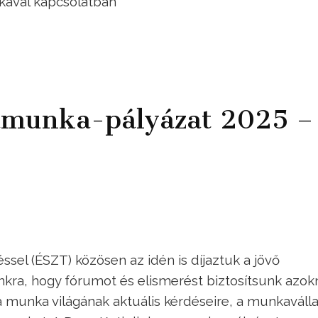
ikával kapcsolatban
amunka-pályázat 2025 –
sel (ÉSZT) közösen az idén is díjaztuk a jövő
kra, hogy fórumot és elismerést biztosítsunk azok
 munka világának aktuális kérdéseire, a munkaválla