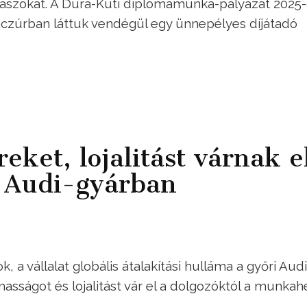
álaszokat. A Dura-Kuti diplomamunka-pályázat 2025
Benczúrban láttuk vendégül egy ünnepélyes díjátadó
eket, lojalitást várnak e
i Audi-gyárban
, a vállalat globális átalakítási hulláma a győri Audi
masságot és lojalitást vár el a dolgozóktól a munkah