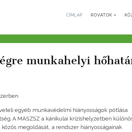
CÍMLAP
ROVATOK
KÖ
égre munkahelyi hőhatá
szerben
öveteli egyéb munkavédelmi hiányosságok pótlása
tség. A MASZSZ a kánikulai krízishelyzetben különö
közös megoldását, a rendszer hiányosságainak