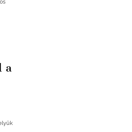
-ös
l a
elyük