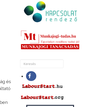
ság és
áltató
sben