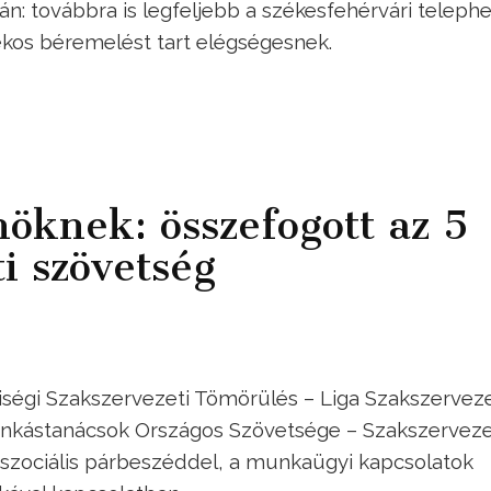
ján: továbbra is legfeljebb a székesfehérvári teleph
lékos béremelést tart elégségesnek.
nöknek: összefogott az 5
i szövetség
iségi Szakszervezeti Tömörülés – Liga Szakszervez
nkástanácsok Országos Szövetsége – Szakszervez
szociális párbeszéddel, a munkaügyi kapcsolatok