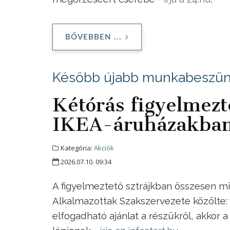
BŐVEBBEN ...
Később újabb munkabeszünt
Kétórás figyelmezte
IKEA-áruházakba
Kategória:
Akciók
2026.07.10. 09:34
A figyelmeztető sztrájkban összesen mi
Alkalmazottak Szakszervezete közölte: v
elfogadható ajánlat a részükről, akkor 