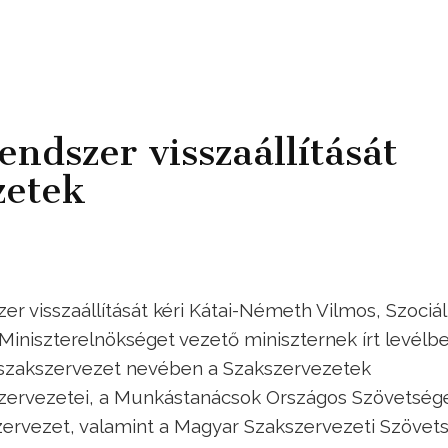
endszer visszaállítását
zetek
r visszaállítását kéri Kátai-Németh Vilmos, Szociál
 Miniszterelnökséget vezető miniszternek írt levélb
 szakszervezet nevében a Szakszervezetek
zervezetei, a Munkástanácsok Országos Szövetség
zervezet, valamint a Magyar Szakszervezeti Szövets