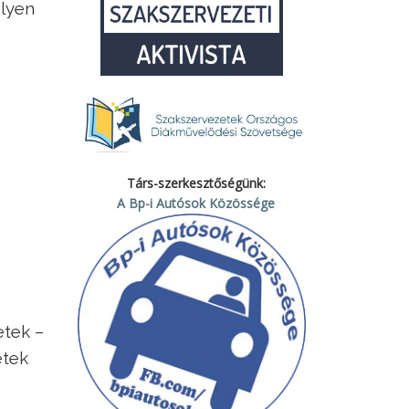
elyen
Társ-szerkesztőségünk:
A Bp-i Autósok Közössége
etek –
etek