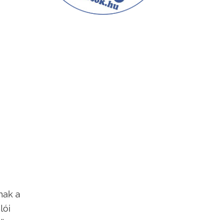
nak a
lói