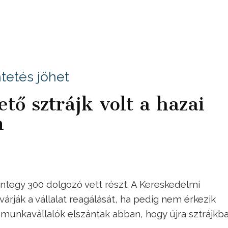
etés jöhet
tő sztrájk volt a hazai
n
ntegy 300 dolgozó vett részt. A Kereskedelmi
árják a vállalat reagálását, ha pedig nem érkezik
a munkavállalók elszántak abban, hogy újra sztrájkb