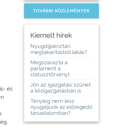
TOVÁBBI KÖZLEMÉNYEK
Kiemelt hírek
Nyugdíjpénztári
megtakarításból lakás?
Megszavazta a
parlament a
státusztörvényt
Jön az igazgatási szünet
is- és
a közigazgatásban is
en
Tényleg nem lesz
nyugdíjunk az elöregedő
társadalomban?
e
ég.