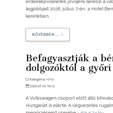
érdekképviseletek jövőjére keresik a v
legjobbjait 2026. július 7-én, a Hotel 
keretében.
BŐVEBBEN ...
Befagyasztják a bér
dolgozóktól a győr
Kategória:
Hírek
2026.07.14. 16:12
A Volkswagen-csoport előtt álló kihívások
Hungariát is elérte. A cégvezetés rugal
megőrzéséért cserébe -
írja a 24.hu
.