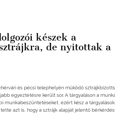
olgozói készek a
sztrájkra, de nyitottak a
hérvári és pécsi telephelyén működő sztrájkbizott
újabb egyeztetésre került sor. A tárgyaláson a munk
ábbi munkabeszüntetéseket, ezért kész a tárgyalások
ette azt is, hogy a sztrájk alapját jelentő bérkérdé