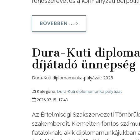
rendszerével és a kormányzati bérpolit
BŐVEBBEN ...
Dura-Kuti diplom
díjátadó ünnepség
Dura-Kuti diplomamunka-pályázat:
2025
Kategória:
Dura-Kuti diplomamunka pályázat
2026.07.15. 17:43
Az Értelmiségi Szakszervezeti Tömörülés
szakembereit. Kiemelten fontos számun
fiataloknak, akik diplomamunkájukban a