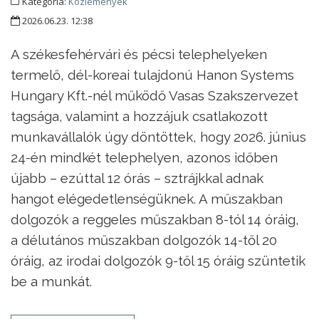
Kategória:
Közlemények
2026.06.23. 12:38
A székesfehérvári és pécsi telephelyeken
termelő, dél-koreai tulajdonú Hanon Systems
Hungary Kft.-nél működő Vasas Szakszervezet
tagsága, valamint a hozzájuk csatlakozott
munkavállalók úgy döntöttek, hogy 2026. június
24-én mindkét telephelyen, azonos időben
újabb – ezúttal 12 órás – sztrájkkal adnak
hangot elégedetlenségüknek. A műszakban
dolgozók a reggeles műszakban 8-tól 14 óráig,
a délutános műszakban dolgozók 14-től 20
óráig, az irodai dolgozók 9-től 15 óráig szüntetik
be a munkát.