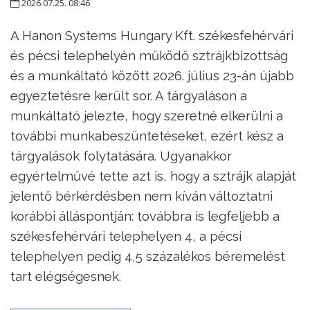
2026.07.25. 08:46
A Hanon Systems Hungary Kft. székesfehérvári
és pécsi telephelyén működő sztrájkbizottság
és a munkáltató között 2026. július 23-án újabb
egyeztetésre került sor. A tárgyaláson a
munkáltató jelezte, hogy szeretné elkerülni a
további munkabeszüntetéseket, ezért kész a
tárgyalások folytatására. Ugyanakkor
egyértelművé tette azt is, hogy a sztrájk alapját
jelentő bérkérdésben nem kíván változtatni
korábbi álláspontján: továbbra is legfeljebb a
székesfehérvári telephelyen 4, a pécsi
telephelyen pedig 4,5 százalékos béremelést
tart elégségesnek.