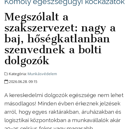
Komoly egészségügyi kockázatok
Megszólalt a
szakszervezet: nagy a
baj, hőségkatlanban
szenvednek a bolti
dolgozók
Kategória:
Munkásvédelem
2026.06.28. 09:15
A kereskedelmi dolgozók egészsége nem lehet
másodlagos! Minden évben érkeznek jelzések
arról, hogy egyes raktárakban, áruházakban és
logisztikai központokban a munkavállalók akár
30–35 celsius fokos vagy magasabb