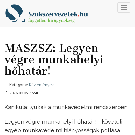
Toggl
navig
MASZSZ: Legyen
végre munkahelyi
hőhatár!
Kategória:
Közlemények
2026.08.05. 15:48
Kánikula: lyukak a munkavédelmi rendszerben
Legyen végre munkahelyi hőhatár! – követeli
egyéb munkavédelmi hiányosságok pótlása