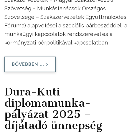
Szövetség – Munkástanácsok Országos
Szövetsége – Szakszervezetek Együttműködési
Fóruma) alapvetései a szociális párbeszéddel, a
munkaügyi kapcsolatok rendszerével és a
kormányzati bérpolitikával kapcsolatban
BŐVEBBEN ...
Dura-Kuti
diplomamunka-
pályázat 2025 –
díjátadó ünnepség