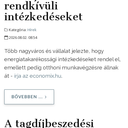
rendkívüli
intézkedéseket
Kategória:
Hírek
2026.08.02. 08:54
Több nagyváros és vállalat jelezte, hogy
energiatakarékossági intézkedéseket rendel el,
emellett pedig otthoni munkavégzésre állnak
át -
írja az economix.hu
.
BŐVEBBEN ...
A tagdíjbeszedési