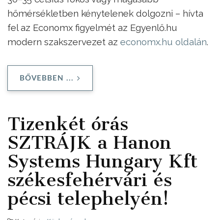
hőmérsékletben kénytelenek dolgozni – hívta
fel az Economx figyelmét az Egyenlő.hu
modern szakszervezet az
economx.hu oldalán
.
BŐVEBBEN ...
Tizenkét órás
SZTRÁJK a Hanon
Systems Hungary Kft
székesfehérvári és
pécsi telephelyén!