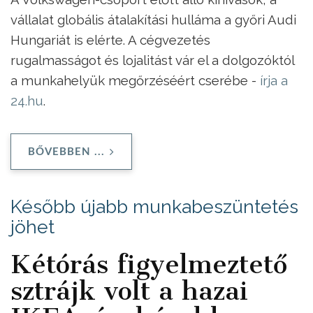
vállalat globális átalakítási hulláma a győri Audi
Hungariát is elérte. A cégvezetés
rugalmasságot és lojalitást vár el a dolgozóktól
a munkahelyük megőrzéséért cserébe -
írja a
24.hu
.
BŐVEBBEN ...
Később újabb munkabeszüntetés
jöhet
Kétórás figyelmeztető
sztrájk volt a hazai