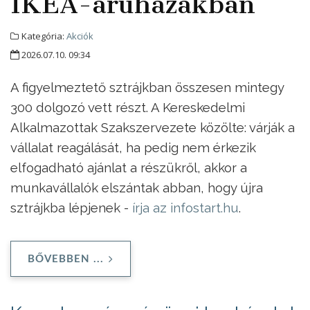
IKEA-áruházakban
Kategória:
Akciók
2026.07.10. 09:34
A figyelmeztető sztrájkban összesen mintegy
300 dolgozó vett részt. A Kereskedelmi
Alkalmazottak Szakszervezete közölte: várják a
vállalat reagálását, ha pedig nem érkezik
elfogadható ajánlat a részükről, akkor a
munkavállalók elszántak abban, hogy újra
sztrájkba lépjenek -
írja az infostart.hu
.
BŐVEBBEN ...