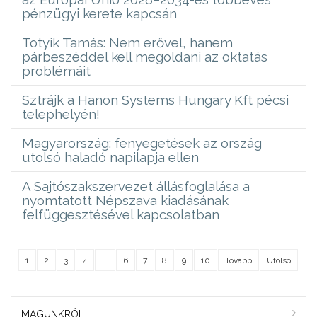
pénzügyi kerete kapcsán
Totyik Tamás: Nem erővel, hanem
párbeszéddel kell megoldani az oktatás
problémáit
Sztrájk a Hanon Systems Hungary Kft pécsi
telephelyén!
Magyarország: fenyegetések az ország
utolsó haladó napilapja ellen
A Sajtószakszervezet állásfoglalása a
nyomtatott Népszava kiadásának
felfüggesztésével kapcsolatban
1
2
3
4
...
6
7
8
9
10
Tovább
Utolsó
MAGUNKRÓL