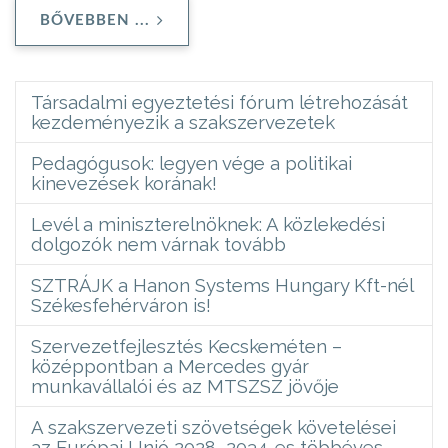
BŐVEBBEN ...
Társadalmi egyeztetési fórum létrehozását
kezdeményezik a szakszervezetek
Pedagógusok: legyen vége a politikai
kinevezések korának!
Levél a miniszterelnöknek: A közlekedési
dolgozók nem várnak tovább
SZTRÁJK a Hanon Systems Hungary Kft-nél
Székesfehérváron is!
Szervezetfejlesztés Kecskeméten –
középpontban a Mercedes gyár
munkavállalói és az MTSZSZ jövője
A szakszervezeti szövetségek követelései
az Európai Unió 2028–2034-es többéves