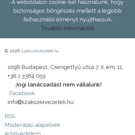
A weboldalon cookie-kat használunk, hogy
biztonságos böngészés mellett a legjobb
felhasználói élményt nyújthassuk.
További információk
© 2026
szakszervezetek.hu
1098 Budapest, Csengettyű utca 7. II. em. 11.
+36 1 3384 059
Jogi tanácsadást nem vállalunk!
Facebook
info
szakszervezetek.hu
RSS
Moderálási alapelvek
Adatvédelem