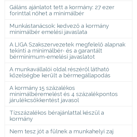
Gáláns ajánlatot tett a kormány: 27 ezer
forinttal nőhet a minimálbér
Munkástanácsok: kedvező a kormány
minimálbér emelési javaslata
A LIGA Szakszervezetek megfelelő alapnak
tekinti a minimálbér- és a garantált
bérminimum-emelési javaslatot
A munkavállalói oldal részéről látható
közelségbe került a bérmegállapodás
A kormány 15 százalékos
minimálbéremelést és 4 százalékpontos
járulékcsökkentést javasol
Tízszázalékos bérajánlattal készül a
kormány
Nem tesz jót a fülnek a munkahelyi zaj