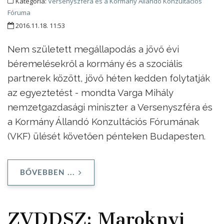
Kategória:
Versenyszféra és a Kormány Állandó Konzultációs
Fóruma
2016.11.18. 11:53
Nem született megállapodás a jövő évi
béremelésekről a kormány és a szociális
partnerek között, jövő héten kedden folytatják
az egyeztetést - mondta Varga Mihály
nemzetgazdasági miniszter a Versenyszféra és
a Kormány Állandó Konzultációs Fórumának
(VKF) ülését követően pénteken Budapesten.
BŐVEBBEN ...
ZVDDSZ: Maroknyi