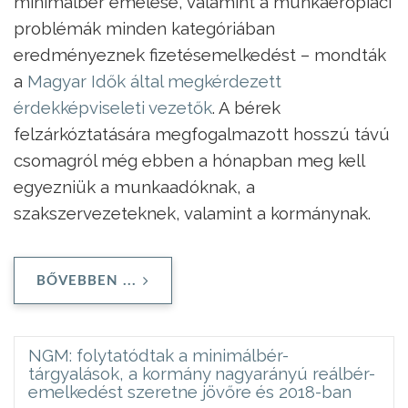
minimálbér emelése, valamint a munkaerőpia­ci
problémák minden kategóriában
eredményeznek fizetésemelkedést – mondták
a
Magyar Idők által megkérdezett
érdekképviseleti vezetők
. A bérek
felzárkóztatására megfogalmazott hosszú távú
csomagról még ebben a hónapban meg kell
egyezniük a munkaadóknak, a
szakszervezeteknek, valamint a kormánynak.
BŐVEBBEN ...
NGM: folytatódtak a minimálbér-
tárgyalások, a kormány nagyarányú reálbér-
emelkedést szeretne jövőre és 2018-ban