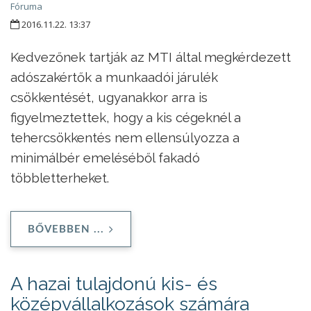
Fóruma
2016.11.22. 13:37
Kedvezőnek tartják az MTI által megkérdezett
adószakértők a munkaadói járulék
csökkentését, ugyanakkor arra is
figyelmeztettek, hogy a kis cégeknél a
tehercsökkentés nem ellensúlyozza a
minimálbér emeléséből fakadó
többletterheket.
BŐVEBBEN ...
A hazai tulajdonú kis- és
középvállalkozások számára