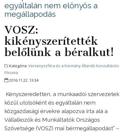
egyáltalán nem előnyös a
megállapodás
VOSZ:
kikényszerítették
belőlünk a béralkut!
Kategória:
Versenyszféra és a Kormány Állandó Konzultációs
Fóruma
2016.11.22. 13:34
Kényszeredetten, a munkaadói szervezetek
közül utolsóként és egyáltalán nem
közgazdasági érvekre alapozva írta alá a
Vállalkozók és Munkáltatók Országos
Szövetsége (VOSZ) mai bérmegállapodást” –