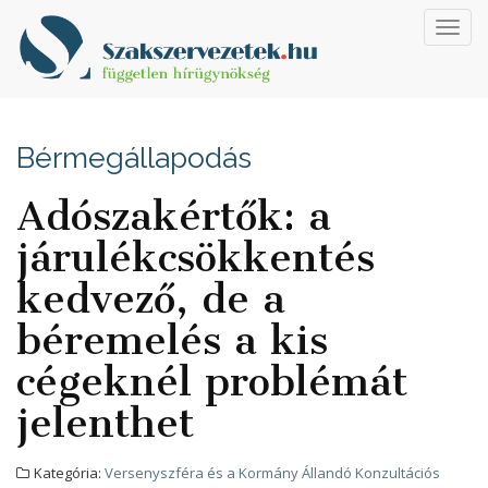
Toggl
navig
Bérmegállapodás
Adószakértők: a
járulékcsökkentés
kedvező, de a
béremelés a kis
cégeknél problémát
jelenthet
Kategória:
Versenyszféra és a Kormány Állandó Konzultációs