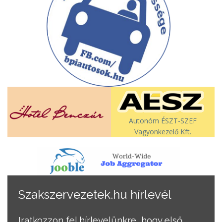
Autonóm ÉSZT-SZEF
Vagyonkezelő Kft.
Szakszervezetek.hu hírlevél
Iratkozzon fel hírlevelünkre, hogy első