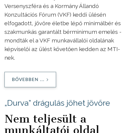
Versenyszféra és a Kormány Állandó
Konzultációs Fórum (VKF) keddi ülésén
elfogadott, jövőre életbe lépő minimálbér és
szakmunkás garantált bérminimum emelés -
mondták el a VKF munkavállalói oldalának
képviselői az ülést követően kedden az MTI-
nek.
BŐVEBBEN ...
„Durva” drágulás jöhet jövőre
Nem teljesült a
munkáltatói oldal