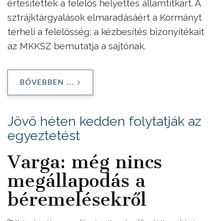
értesítették a felelős helyettes államtitkárt. A
sztrájktárgyalások elmaradásáért a Kormányt
terheli a felelősség; a kézbesítés bizonyítékait
az MKKSZ bemutatja a sajtónak.
BŐVEBBEN ...
Jövő héten kedden folytatják az
egyeztetést
Varga: még nincs
megállapodás a
béremelésekről