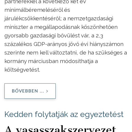
partnerekkel a következő két év
minimálbéremeléséről és
járulékcsökkentéséről; a nemzetgazdasági
miniszter a megállapodásnak köszönhetően
gyorsabb gazdasági bővülést vár, a 2,3
százalékos GDP-arányos jövő évi hiányszámon
szerinte nem kell változtatni, de ha szükséges a
kormány márciusban módosíthatja a
költségvetést.
BŐVEBBEN ...
Kedden folytatják az egyeztetést
A vasasszakszervezet