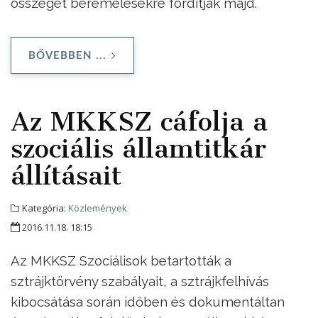
összeget béremelésekre fordítják majd.
BŐVEBBEN ...
Az MKKSZ cáfolja a
szociális államtitkár
állításait
Kategória:
Közlemények
2016.11.18. 18:15
Az MKKSZ Szociálisok betartották a
sztrájktörvény szabályait, a sztrájkfelhívás
kibocsátása során időben és dokumentáltan