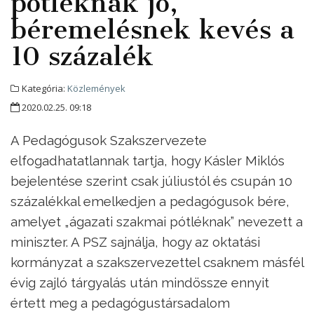
pótléknak jó,
béremelésnek kevés a
10 százalék
Kategória:
Közlemények
2020.02.25. 09:18
A Pedagógusok Szakszervezete
elfogadhatatlannak tartja, hogy Kásler Miklós
bejelentése szerint csak júliustól és csupán 10
százalékkal emelkedjen a pedagógusok bére,
amelyet „ágazati szakmai pótléknak” nevezett a
miniszter. A PSZ sajnálja, hogy az oktatási
kormányzat a szakszervezettel csaknem másfél
évig zajló tárgyalás után mindössze ennyit
értett meg a pedagógustársadalom