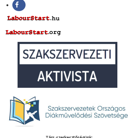
Társ-szerkesztőségünk: