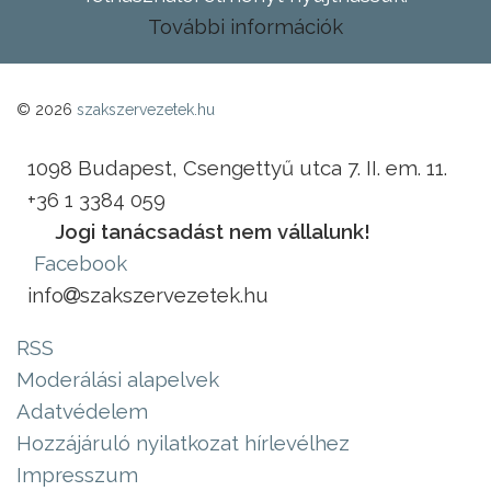
További információk
© 2026
szakszervezetek.hu
1098 Budapest, Csengettyű utca 7. II. em. 11.
+36 1 3384 059
Jogi tanácsadást nem vállalunk!
Facebook
info
szakszervezetek.hu
RSS
Moderálási alapelvek
Adatvédelem
Hozzájáruló nyilatkozat hírlevélhez
Impresszum