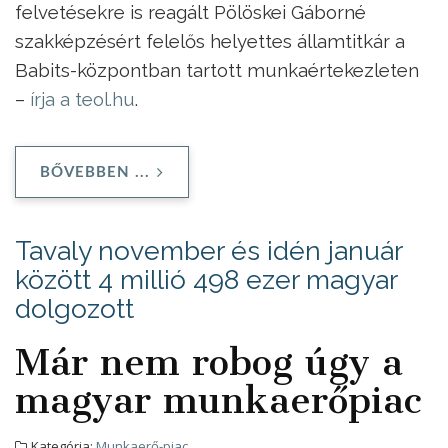
felvetésekre is reagált Pölöskei Gáborné
szakképzésért felelős helyettes államtitkár a
Babits-központban tartott munkaértekezleten
–
írja a teol.hu
.
BŐVEBBEN ...
Tavaly november és idén január
között 4 millió 498 ezer magyar
dolgozott
Már nem robog úgy a
magyar munkaerőpiac
Kategória:
Munkaerő-piac