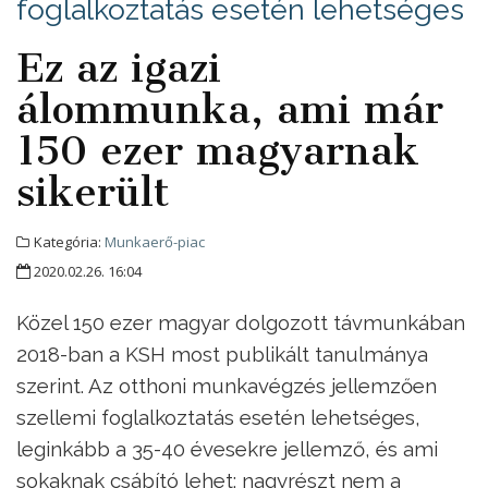
foglalkoztatás esetén lehetséges
Ez az igazi
álommunka, ami már
150 ezer magyarnak
sikerült
Kategória:
Munkaerő-piac
2020.02.26. 16:04
Közel 150 ezer magyar dolgozott távmunkában
2018-ban a KSH most publikált tanulmánya
szerint. Az otthoni munkavégzés jellemzően
szellemi foglalkoztatás esetén lehetséges,
leginkább a 35-40 évesekre jellemző, és ami
sokaknak csábító lehet: nagyrészt nem a