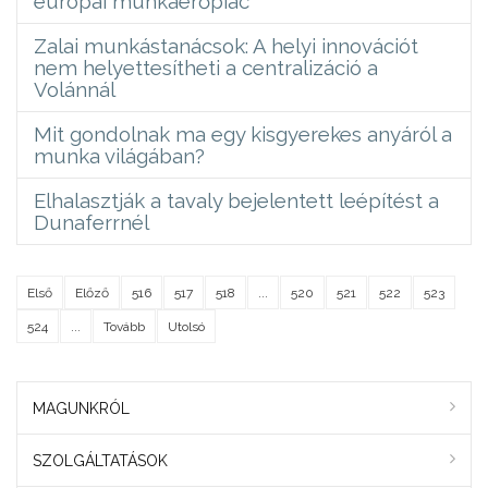
európai munkaerőpiac
Zalai munkástanácsok: A helyi innovációt
nem helyettesítheti a centralizáció a
Volánnál
Mit gondolnak ma egy kisgyerekes anyáról a
munka világában?
Elhalasztják a tavaly bejelentett leépítést a
Dunaferrnél
Első
Előző
516
517
518
...
520
521
522
523
524
...
Tovább
Utolsó
MAGUNKRÓL
SZOLGÁLTATÁSOK