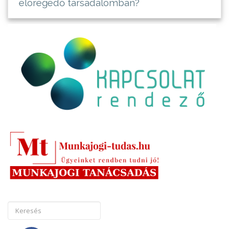
elöregedő társadalomban?