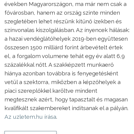
években Magyarországon, ma már nem csak a
fővárosban, hanem az ország szinte minden
szegletében lehet részünk kitűnő ízekben és
színvonalas kiszolgálásban. Az ínyencek hálásak:
a hazai vendéglátóhelyek 2019-ben együttesen
összesen 1500 milliárd forint árbevételt értek
el, a forgalom volumene tehát egy év alatt 6,9
százalékkal nőtt. A szakképzett munkaerő
hiánya azonban továbbra is fenyegetésként
vetül a szektorra, miközben a képzőhelyek a
piaci szereplőkkel karöltve mindent
megtesznek azért, hogy tapasztalt és magasan
kvalifikált szakembereket indítsanak el a pályán.
Az uzletem.hu írása
.