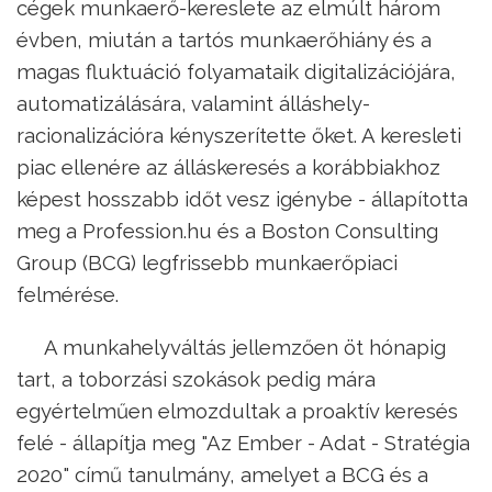
cégek munkaerő-kereslete az elmúlt három
évben, miután a tartós munkaerőhiány és a
magas fluktuáció folyamataik digitalizációjára,
automatizálására, valamint álláshely-
racionalizációra kényszerítette őket. A keresleti
piac ellenére az álláskeresés a korábbiakhoz
képest hosszabb időt vesz igénybe - állapította
meg a Profession.hu és a Boston Consulting
Group (BCG) legfrissebb munkaerőpiaci
felmérése.
A munkahelyváltás jellemzően öt hónapig
tart, a toborzási szokások pedig mára
egyértelműen elmozdultak a proaktív keresés
felé - állapítja meg "Az Ember - Adat - Stratégia
2020" című tanulmány, amelyet a BCG és a