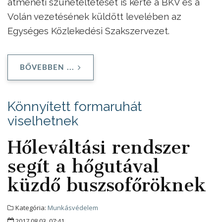
átmeneti szüneteltetését is kérte a BKV és a
Volán vezetésének küldött levelében az
Egységes Közlekedési Szakszervezet.
BŐVEBBEN ...
Könnyített formaruhát
viselhetnek
Hőleváltási rendszer
segít a hőgutával
küzdő buszsofőröknek
Kategória:
Munkásvédelem
2017.08.03. 07:41