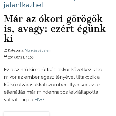
jelentkezhet
Már az ókori görögök
is, avagy: ezért égünk
ki
Kategória:
Munkásvédelem
2017.07.31. 16:55
Ez a szintű kimerültség akkor következik be,
mikor az ember egész lényével tiltakozik a
külső elvárásokkal szemben. Ilyenkor ez az
ellenállás már mindennapos lelkiállapottá
válhat – írja a
HVG
.