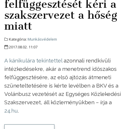
felfüggesztését kéri a
szakszervezet a hőség
miatt
Kategória:
Munkásvédelem
2017.08.02. 11:07
A kánikulára tekintettel
azonnali rendkívüli
intézkedésekre, akár a menetrend időszakos
felfüggesztésére, az első ajtózás átmeneti
szüneteltetésére is kérte levélben a BKV és a
Volánbusz vezetését az Egységes Közlekedési
Szakszervezet, áll közleményükben – írja a
24.hu
.