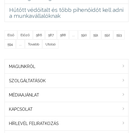
Hűtött védőitalt és több pihenőidőt kell adni
a munkavállalóknak
Első
Előző
586
587
588
...
590
591
592
593
594
...
Tovább
Utolsó
MAGUNKRÓL
SZOLGÁLTATÁSOK
MÉDIAAJÁNLAT
KAPCSOLAT
HÍRLEVÉL FELIRATKOZÁS