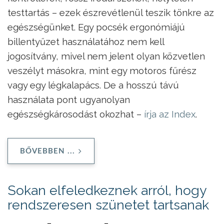
testtartás – ezek észrevétlenül teszik tönkre az
egészségünket. Egy pocsék ergonómiájú
billentyűzet használatához nem kell
jogosítvány, mivel nem jelent olyan közvetlen
veszélyt másokra, mint egy motoros fűrész
vagy egy légkalapács. De a hosszú távú
használata pont ugyanolyan
egészségkárosodást okozhat –
írja az Index
.
BŐVEBBEN ...
Sokan elfeledkeznek arról, hogy
rendszeresen szünetet tartsanak