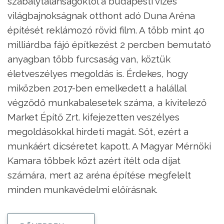
szabálytalanságoktól a budapesti vizes
világbajnokságnak otthont adó Duna Aréna
építését reklámozó rövid film. A több mint 40
milliárdba fájó építkezést 2 percben bemutató
anyagban több furcsaság van, köztük
életveszélyes megoldás is. Érdekes, hogy
miközben 2017-ben emelkedett a halállal
végződő munkabalesetek száma, a kivitelező
Market Építő Zrt. kifejezetten veszélyes
megoldásokkal hirdeti magát. Sőt, ezért a
munkáért dicséretet kapott. A Magyar Mérnöki
Kamara többek közt azért ítélt oda díjat
számára, mert az aréna építése megfelelt
minden munkavédelmi előírásnak.