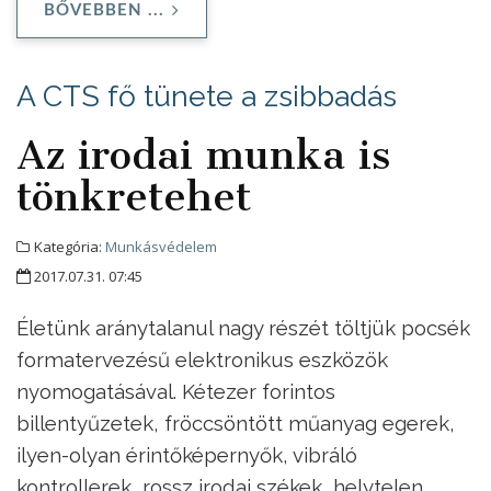
BŐVEBBEN ...
A CTS fő tünete a zsibbadás
Az irodai munka is
tönkretehet
Kategória:
Munkásvédelem
2017.07.31. 07:45
Életünk aránytalanul nagy részét töltjük pocsék
formatervezésű elektronikus eszközök
nyomogatásával. Kétezer forintos
billentyűzetek, fröccsöntött műanyag egerek,
ilyen-olyan érintőképernyők, vibráló
kontrollerek, rossz irodai székek, helytelen