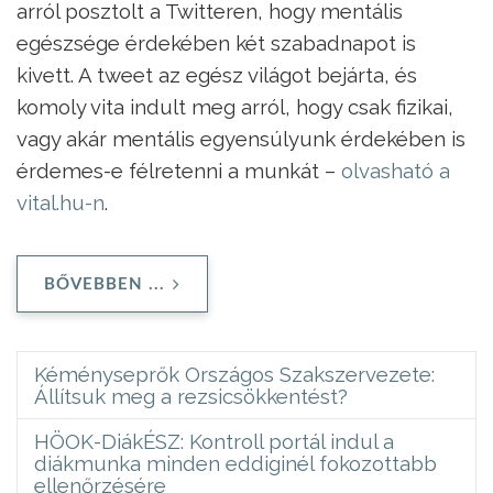
arról posztolt a Twitteren, hogy mentális
egészsége érdekében két szabadnapot is
kivett. A tweet az egész világot bejárta, és
komoly vita indult meg arról, hogy csak fizikai,
vagy akár mentális egyensúlyunk érdekében is
érdemes-e félretenni a munkát –
olvasható a
vital.hu-n
.
BŐVEBBEN ...
Kéményseprők Országos Szakszervezete:
Állítsuk meg a rezsicsökkentést?
HÖOK-DiákÉSZ: Kontroll portál indul a
diákmunka minden eddiginél fokozottabb
ellenőrzésére