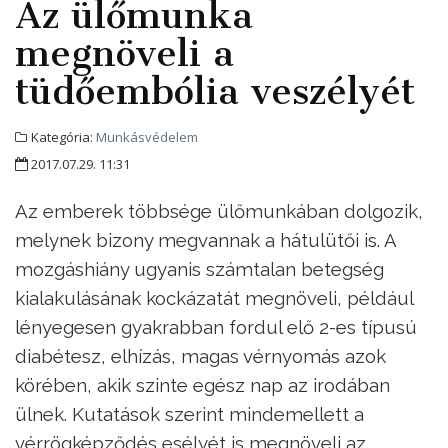
Az ülőmunka
megnöveli a
tüdőembólia veszélyét
Kategória:
Munkásvédelem
2017.07.29. 11:31
Az emberek többsége ülőmunkában dolgozik,
melynek bizony megvannak a hátulütői is. A
mozgáshiány ugyanis számtalan betegség
kialakulásának kockázatát megnöveli, például
lényegesen gyakrabban fordul elő 2-es típusú
diabétesz, elhízás, magas vérnyomás azok
körében, akik szinte egész nap az irodában
ülnek. Kutatások szerint mindemellett a
vérrögképződés esélyét is megnöveli az