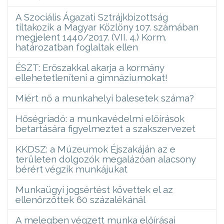
A Szociális Ágazati Sztrájkbizottság
tiltakozik a Magyar Közlöny 107. számában
megjelent 1440/2017. (VII. 4.) Korm.
határozatban foglaltak ellen
ÉSZT: Erőszakkal akarja a kormány
ellehetetleníteni a gimnáziumokat!
Miért nő a munkahelyi balesetek száma?
Hőségriadó: a munkavédelmi előírások
betartására figyelmeztet a szakszervezet
KKDSZ: a Múzeumok Éjszakáján az e
területen dolgozók megalázóan alacsony
bérért végzik munkájukat
Munkaügyi jogsértést követtek el az
ellenőrzöttek 60 százalékánál
A melegben végzett munka előírásai