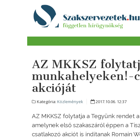
AZ MKKSZ folytatj
munkahelyeken!-c
akcióját
Kategória:
Közlemények
2017.10.06. 12:37
AZ MKKSZ folytatja a Tegyünk rendet a
amelynek első szakaszáról éppen a Tis
csatlakozó akciót is indítanak Romain W