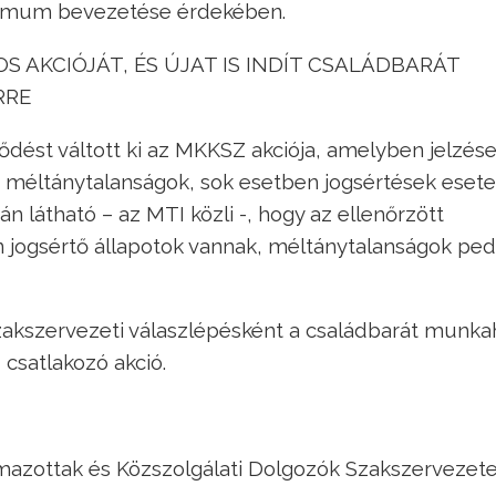
nimum bevezetése érdekében.
 AKCIÓJÁT, ÉS ÚJAT IS INDÍT CSALÁDBARÁT
RRE
ődést váltott ki az MKKSZ akciója, amelyben jelzés
 méltánytalanságok, sok esetben jogsértések esetei
n látható – az MTI közli -, hogy az ellenőrzött
jogsértő állapotok vannak, méltánytalanságok ped
zakszervezeti válaszlépésként a családbarát munka
 csatlakozó akció.
lmazottak és Közszolgálati Dolgozók Szakszervezet