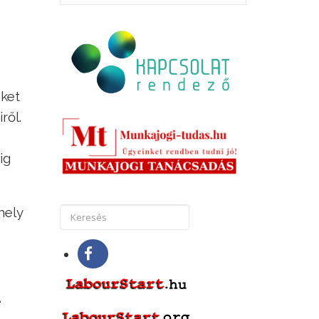
eket
ről.
ig
hely
e