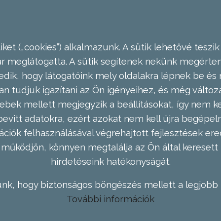
ket („cookies”) alkalmazunk. A sütik lehetővé teszik
meglátogatta. A sütik segítenek nekünk megérteni
dik, hogy látogatóink mely oldalakra lépnek be és 
n tudjuk igazítani az Ön igényeihez, és még válto
ebek mellett megjegyzik a beállításokat, így nem kel
evitt adatokra, ezért azokat nem kell újra begépel
ációk felhasználásával végrehajtott fejlesztések 
működjön, könnyen megtalálja az Ön által keresett 
hirdetéseink hatékonyságát.
nk, hogy biztonságos böngészés mellett a legjobb 
További információk