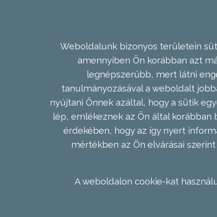
Weboldalunk bizonyos területein süti
amennyiben Ön korábban azt már 
legnépszerűbb, mert látni enge
tanulmányozásával a weboldalt jobba
nyújtani Önnek azáltal, hogy a sütik egy
lép, emlékeznek az Ön által korábban b
érdekében, hogy az így nyert inform
mértékben az Ön elvárásai szerint 
A weboldalon cookie-kat használu