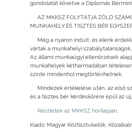
gondolatát követve a Diplomás Bérmi
AZ MKKSZ FOLYTATJA ZÖLD SZÁMOS
MUNKAHELY ÉS TISZTES BÉR EGYSZE
Még a nyáron indult, és élénk érdekl
vártak a munkahelyi szabálytalanságok,
Az állami munkaügyi ellenőrzések alapjá
munkahelyek kétharmadában tételesen 
szinte mindenhol megtörténhetnek.
Mindezek értékelése után, az első s
és a tisztes bér kérdéskörére épül az új,
Részletek az MKKSZ honlapján
.
Kiadó: Magyar Köztisztviselők, Közalka