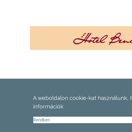
A weboldalon cookie-kat használunk, 
információk
Rendben