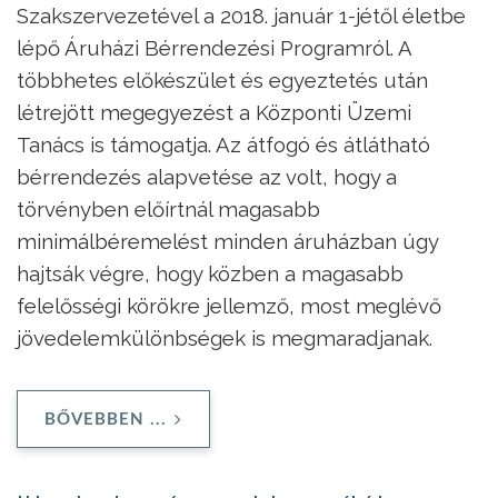
Szakszervezetével a 2018. január 1-jétől életbe
lépő Áruházi Bérrendezési Programról. A
többhetes előkészület és egyeztetés után
létrejött megegyezést a Központi Üzemi
Tanács is támogatja. Az átfogó és átlátható
bérrendezés alapvetése az volt, hogy a
törvényben előírtnál magasabb
minimálbéremelést minden áruházban úgy
hajtsák végre, hogy közben a magasabb
felelősségi körökre jellemző, most meglévő
jövedelemkülönbségek is megmaradjanak.
BŐVEBBEN ...