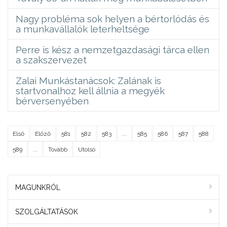
Nagy probléma sok helyen a bértorlódás és
a munkavállalók leterheltsége
Perre is kész a nemzetgazdasági tárca ellen
a szakszervezet
Zalai Munkástanácsok: Zalának is
startvonalhoz kell állnia a megyék
bérversenyében
Első
Előző
581
582
583
...
585
586
587
588
589
...
Tovább
Utolsó
MAGUNKRÓL
SZOLGÁLTATÁSOK