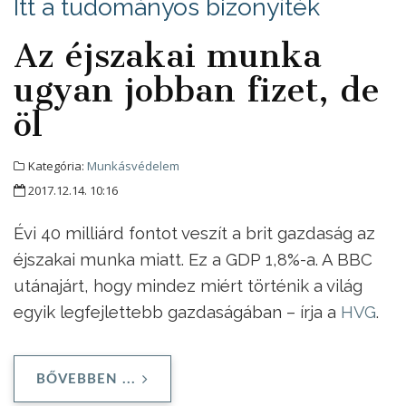
Itt a tudományos bizonyíték
Az éjszakai munka
ugyan jobban fizet, de
öl
Kategória:
Munkásvédelem
2017.12.14. 10:16
Évi 40 milliárd fontot veszít a brit gazdaság az
éjszakai munka miatt. Ez a GDP 1,8%-a. A BBC
utánajárt, hogy mindez miért történik a világ
egyik legfejlettebb gazdaságában – írja a
HVG
.
BŐVEBBEN ...