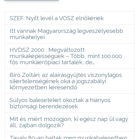
SZEF: Nyílt levél a VOSZ elnökének
Itt vannak Magyarország legveszélyesebb
munkahelyei
HVDSZ 2000 : Megváltozott
munkaképességűek – Több, mint 100.000
fős munkaerőpiaci tartalék, de…
Bíró Zoltán: az aláírásgyűjtés viszonylagos
sikertelenségének oka a jogszabályi
környezetben keresendő
Súlyos baleseteket okoztak a hiányos
biztonsági berendezések
Mit és miért mozogjon, ki egész nap ül vagy
áll, zajban dolgozik?
Tavaly 80-an haltak meg munkabalesetben