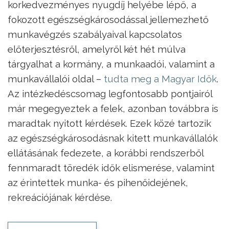
korkedvezményes nyugdíj helyébe lépő, a
fokozott egészségkárosodással jellemezhető
munkavégzés szabályaival kapcsolatos
előterjesztésről, amelyről két hét múlva
tárgyalhat a kormány, a munkaadói, valamint a
munkavállalói oldal –
tudta meg a Magyar Idők
.
Az intézkedéscsomag legfontosabb pontjairól
már megegyeztek a felek, azonban továbbra is
maradtak nyitott kérdések. Ezek közé tartozik
az egészségkárosodásnak kitett munkavállalók
ellátásának fedezete, a korábbi rendszerből
fennmaradt töredék idők elismerése, valamint
az érintettek munka- és pihenőidejének,
rekreációjának kérdése.