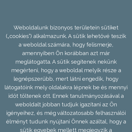
Weboldalunk bizonyos területein sütiket
(„cookies”) alkalmazunk. A sütik lehetővé teszik
a weboldal számára, hogy felismerje,
amennyiben Ön korábban azt már
meglátogatta. A sütik segítenek nekünk
megérteni, hogy a weboldal melyik része a
legnépszerűbb, mert látni engedik, hogy
látogatóink mely oldalakra lépnek be és mennyi
időt töltenek ott. Ennek tanulmányozásával a
weboldalt jobban tudjuk igazítani az Ön
igényeihez, és még változatosabb felhasználói
élményt tudunk nyújtani Önnek azáltal, hogy a
sütik egyebek mellett megjegyzik a