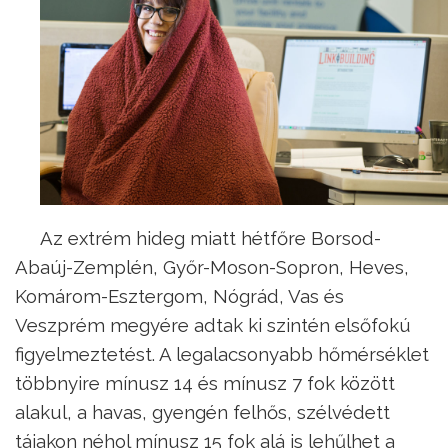
Az extrém hideg miatt hétfőre Borsod-
Abaúj-Zemplén, Győr-Moson-Sopron, Heves,
Komárom-Esztergom, Nógrád, Vas és
Veszprém megyére adtak ki szintén elsőfokú
figyelmeztetést. A legalacsonyabb hőmérséklet
többnyire mínusz 14 és mínusz 7 fok között
alakul, a havas, gyengén felhős, szélvédett
tájakon néhol mínusz 15 fok alá is lehűlhet a