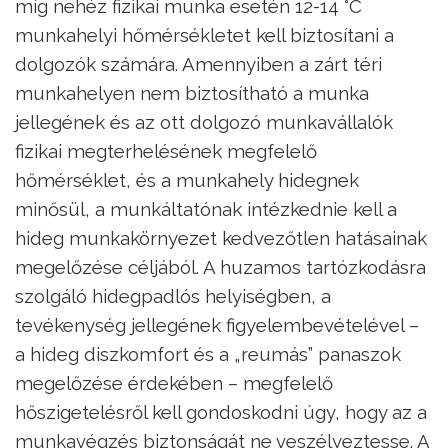
míg nehéz fizikai munka esetén 12-14 °C
munkahelyi hőmérsékletet kell biztosítani a
dolgozók számára. Amennyiben a zárt téri
munkahelyen nem biztosítható a munka
jellegének és az ott dolgozó munkavállalók
fizikai megterhelésének megfelelő
hőmérséklet, és a munkahely hidegnek
minősül, a munkáltatónak intézkednie kell a
hideg munkakörnyezet kedvezőtlen hatásainak
megelőzése céljából. A huzamos tartózkodásra
szolgáló hidegpadlós helyiségben, a
tevékenység jellegének figyelembevételével –
a hideg diszkomfort és a „reumás” panaszok
megelőzése érdekében – megfelelő
hőszigetelésről kell gondoskodni úgy, hogy az a
munkavégzés biztonságát ne veszélyeztesse. A