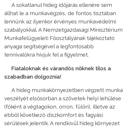
A sokatlanul hideg időjárás ellenére sem
állhat le a munkavégzés, de fontos tisztában
lennünk az ilyenkor érvényes munkavédelmi
szabályokkal. A Nemzetgazdasági Minisztérium
Munkafelügyeleti Főosztályának tájékoztató
anyaga segítségével a legfontosabb
tennivalókra hívjuk fel a figyelmet.
Fiataloknak és várandós nőknek tilos a
szabadban dolgoznia!
A hideg munkakörnyezetben végzett munka
veszélyét elsősorban a szövetek helyi lehűlése
(főként a végtagokon, orron, fülön), illetve az
ebből következő diszkomfort és fagyási
sérülések jelentik. A rendkívül hideg környezet