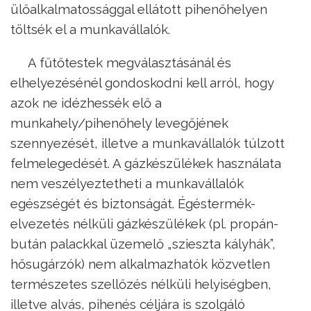
ülőalkalmatossággal ellátott pihenőhelyen
töltsék el a munkavállalók.
A fűtőtestek megválasztásánál és
elhelyezésénél gondoskodni kell arról, hogy
azok ne idézhessék elő a
munkahely/pihenőhely levegőjének
szennyezését, illetve a munkavállalók túlzott
felmelegedését. A gázkészülékek használata
nem veszélyeztetheti a munkavállalók
egészségét és biztonságát. Égéstermék-
elvezetés nélküli gázkészülékek (pl. propán-
bután palackkal üzemelő „szieszta kályhák”,
hősugárzók) nem alkalmazhatók közvetlen
természetes szellőzés nélküli helyiségben,
illetve alvás, pihenés céljára is szolgáló