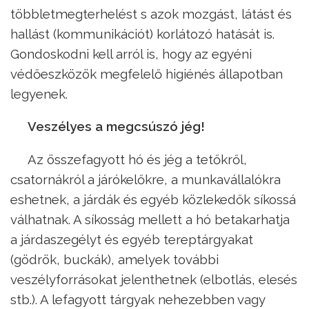
többletmegterhelést s azok mozgást, látást és
hallást (kommunikációt) korlátozó hatását is.
Gondoskodni kell arról is, hogy az egyéni
védőeszközök megfelelő higiénés állapotban
legyenek.
Veszélyes a megcsúszó jég!
Az összefagyott hó és jég a tetőkről,
csatornákról a járókelőkre, a munkavállalókra
eshetnek, a járdák és egyéb közlekedők síkossá
válhatnak. A síkosság mellett a hó betakarhatja
a járdaszegélyt és egyéb tereptárgyakat
(gödrök, buckák), amelyek további
veszélyforrásokat jelenthetnek (elbotlás, elesés
stb.). A lefagyott tárgyak nehezebben vagy