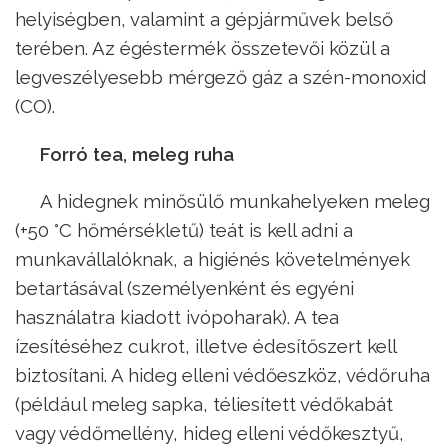
helyiségben, valamint a gépjárművek belső
terében. Az égéstermék összetevői közül a
legveszélyesebb mérgező gáz a szén-monoxid
(CO).
Forró tea, meleg ruha
A hidegnek minősülő munkahelyeken meleg
(+50 °C hőmérsékletű) teát is kell adni a
munkavállalóknak, a higiénés követelmények
betartásával (személyenként és egyéni
használatra kiadott ivópoharak). A tea
ízesítéséhez cukrot, illetve édesítőszert kell
biztosítani. A hideg elleni védőeszköz, védőruha
(például meleg sapka, téliesített védőkabát
vagy védőmellény, hideg elleni védőkesztyű,