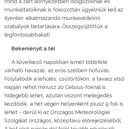
mind a zárt környezetben dolgozóknak és
munkáltatóiknak is fokozottan ügyelniük kell az
ilyenkor alkalmazandó munkavédelmi
szabályok betartására. Összegyűjtöttük a
legfontosabbakat!
Bekeményít a tél
A következő napokban ismét többfelé
várható havazás, az erős szélben hófúvás.
Folytatódik a lehűlés, csütörtökön, a tavasz első
napján néhol mínusz 20 Celsius-foknál is
hidegebb lehet, azután viszont melegedés
kezdődik, a hét végén helyenként plusz 9 fok is
lehet – derül ki az Országos Meteorológiai
Szolgálat országos, középtávú előrejelzéséből.
A hét első napján dél felől tovább növekszik,