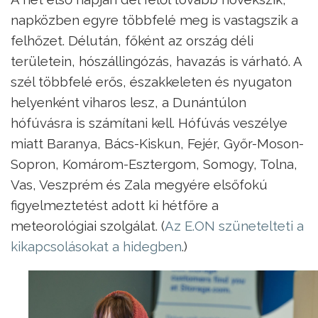
napközben egyre többfelé meg is vastagszik a
felhőzet. Délután, főként az ország déli
területein, hószállingózás, havazás is várható. A
szél többfelé erős, északkeleten és nyugaton
helyenként viharos lesz, a Dunántúlon
hófúvásra is számítani kell. Hófúvás veszélye
miatt Baranya, Bács-Kiskun, Fejér, Győr-Moson-
Sopron, Komárom-Esztergom, Somogy, Tolna,
Vas, Veszprém és Zala megyére elsőfokú
figyelmeztetést adott ki hétfőre a
meteorológiai szolgálat. (
Az E.ON szünetelteti a
kikapcsolásokat a hidegben
.)