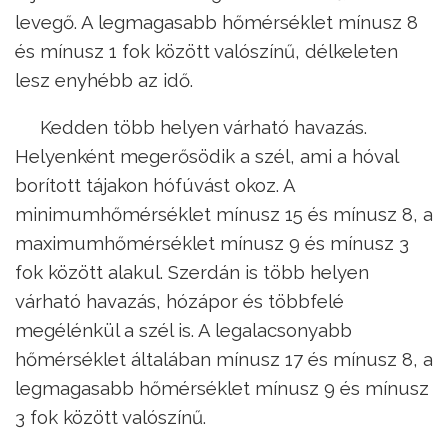
levegő. A legmagasabb hőmérséklet mínusz 8
és mínusz 1 fok között valószínű, délkeleten
lesz enyhébb az idő.
Kedden több helyen várható havazás.
Helyenként megerősödik a szél, ami a hóval
borított tájakon hófúvást okoz. A
minimumhőmérséklet mínusz 15 és mínusz 8, a
maximumhőmérséklet mínusz 9 és mínusz 3
fok között alakul. Szerdán is több helyen
várható havazás, hózápor és többfelé
megélénkül a szél is. A legalacsonyabb
hőmérséklet általában mínusz 17 és mínusz 8, a
legmagasabb hőmérséklet mínusz 9 és mínusz
3 fok között valószínű.