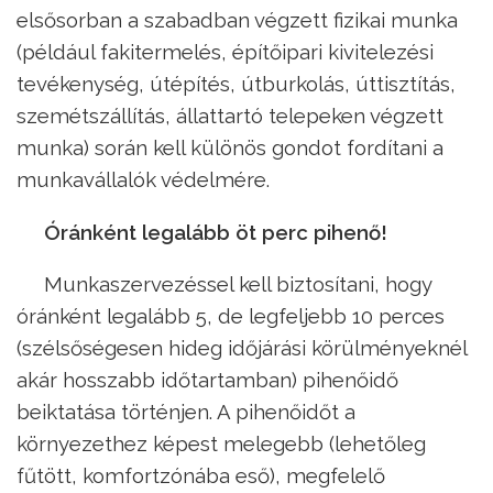
elsősorban a szabadban végzett fizikai munka
(például fakitermelés, építőipari kivitelezési
tevékenység, útépítés, útburkolás, úttisztítás,
szemétszállítás, állattartó telepeken végzett
munka) során kell különös gondot fordítani a
munkavállalók védelmére.
Óránként legalább öt perc pihenő!
Munkaszervezéssel kell biztosítani, hogy
óránként legalább 5, de legfeljebb 10 perces
(szélsőségesen hideg időjárási körülményeknél
akár hosszabb időtartamban) pihenőidő
beiktatása történjen. A pihenőidőt a
környezethez képest melegebb (lehetőleg
fűtött, komfortzónába eső), megfelelő