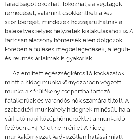
fáradtságot okozhat, fokozhatja a végtagok
remegését, valamint csökkentheti a kéz
szorítóerejét, mindezek hozzájárulhatnak a
balesetveszélyes helyzetek kialakulásához is. A
tartósan alacsony hőmérsékleten dolgozók
körében a hűléses megbetegedések, a légúti-
és reumás ártalmak is gyakoriak.
Az említett egészségkárosító kockázatok
miatt a hideg munkakörnyezetben végzett
munka a sérülékeny csoportba tartozó
fiatalkorúak és várandós nők számára tiltott. A
szabadtéri munkahely hidegnek minősül, ha a
várható napi középhőmérséklet a munkaidő
felében a +4 °C-ot nem éri el. A hideg
munkakörnyezet kedvezőtlen hatásai miatt