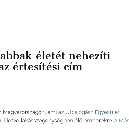
tabbak életét nehezíti
z értesítési cím
cím Magyarországon, ami
az Utcajogász Egyesület
an, illetve lakásszegénységben élő emberekre.
A Mé