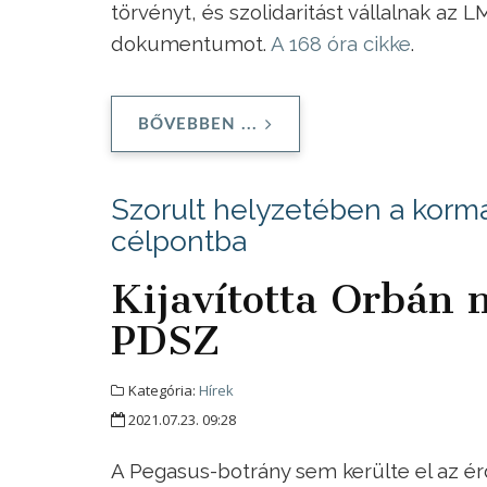
törvényt, és szolidaritást vállalnak az
dokumentumot.
A 168 óra cikke
.
BŐVEBBEN ...
Szorult helyzetében a kormá
célpontba
Kijavította Orbán 
PDSZ
Kategória:
Hírek
2021.07.23. 09:28
A Pegasus-botrány sem kerülte el az ér