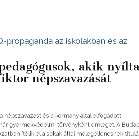
-propaganda az iskolákban és az
pedagógusok, akik nyílt
Viktor népszavazását
 a népszavazást és a kormány által elfogadott
 már gyermekvédelmi törvényként emleget. A Budap
atban ítélik el a sokak által melegellenesnek titulá