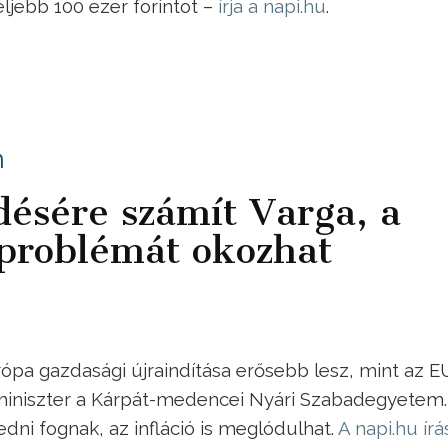
eljebb 100 ezer forintot –
írja a napi.hu
.
n
désére számít Varga, a
problémát okozhat
pa gazdasági újraindítása erősebb lesz, mint az E
miniszter a Kárpát-medencei Nyári Szabadegyetem.
dni fognak, az infláció is meglódulhat.
A napi.hu írá