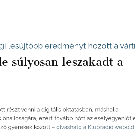
égi lesújtóbb eredményt hozott a várt
e súlyosan leszakadt a
 részt venni a digitális oktatásban, máshol a
önállóságára, ezért tovább nőtt az esélyegyenlőtl
kező gyerekek között –
olvasható a Klubrádió webold