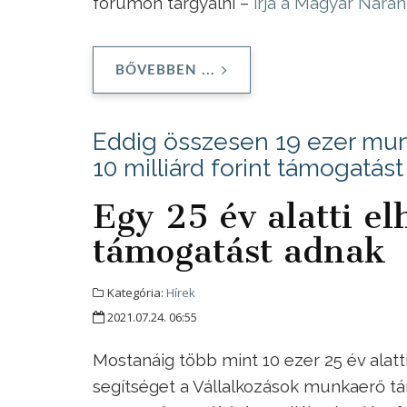
fórumon tárgyalni –
írja a Magyar Nara
BŐVEBBEN ...
Eddig összesen 19 ezer mun
10 milliárd forint támogatás
Egy 25 év alatti e
támogatást adnak
Kategória:
Hírek
2021.07.24. 06:55
Mostanáig több mint 10 ezer 25 év alatt
segítséget a Vállalkozások munkaerő tá