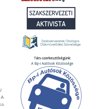
Társ-szerkesztőségünk:
A Bp-i Autósok Közössége
U
 A
sa
.