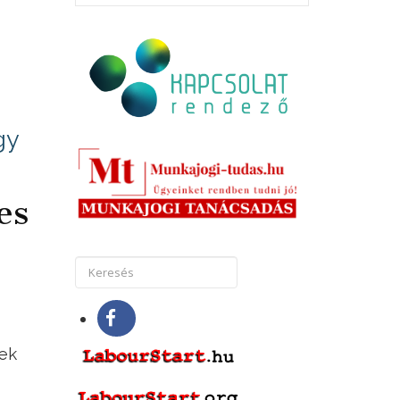
gy
es
tek