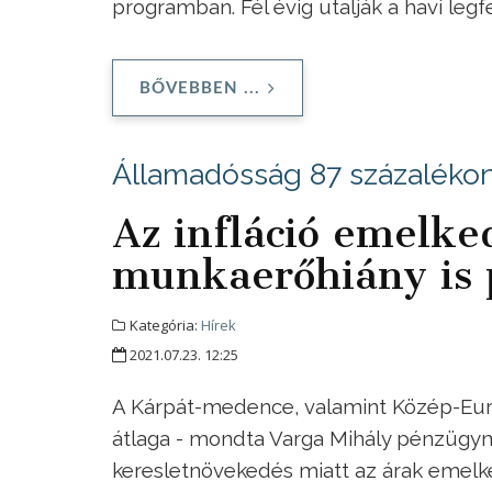
programban. Fél évig utalják a havi legf
BŐVEBBEN ...
Államadósság 87 százaléko
Az infláció emelke
munkaerőhiány is 
Kategória:
Hírek
2021.07.23. 12:25
A Kárpát-medence, valamint Közép-Euró
átlaga - mondta Varga Mihály pénzügy
keresletnövekedés miatt az árak emelke