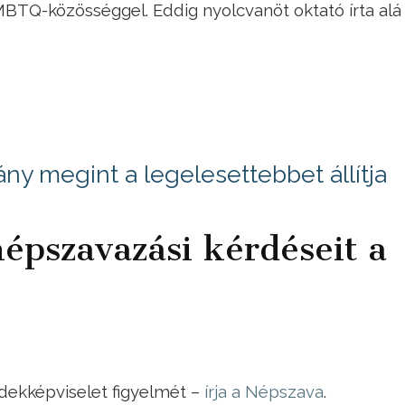
 LMBTQ-közösséggel. Eddig nyolcvanöt oktató írta alá
ny megint a legelesettebbet állítja
népszavazási kérdéseit a
dekképviselet figyelmét –
írja a Népszava
.