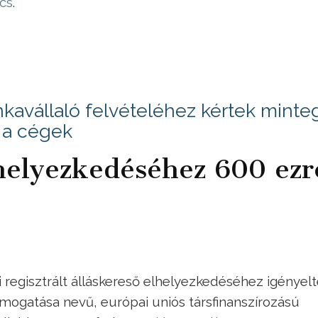
ncs
.
kavállaló felvételéhez kértek minte
t a cégek
lhelyezkedéséhez 600 ezr
i regisztrált álláskereső elhelyezkedéséhez igényel
mogatása nevű, európai uniós társfinanszírozású