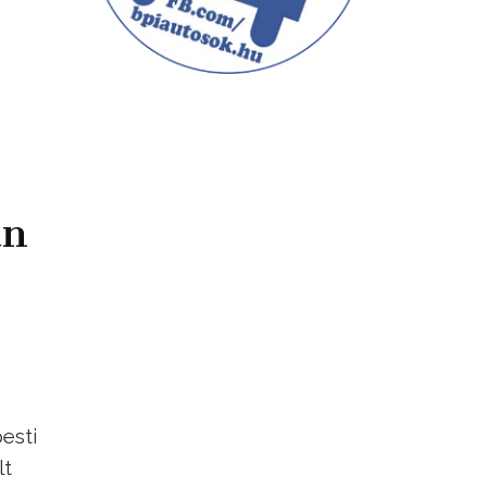
an
esti
lt