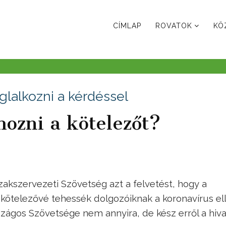
CÍMLAP
ROVATOK
KÖ
lalkozni a kérdéssel
hozni a kötelezőt?
zakszervezeti Szövetség azt a felvetést, hogy a
telezővé tehessék dolgozóiknak a koronavírus ell
szágos Szövetsége nem annyira, de kész erről a hiva