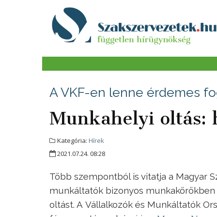
A VKF-en lenne érdemes fog
Munkahelyi oltás: 
Kategória:
Hírek
2021.07.24. 08:28
Több szempontból is vitatja a Magyar S
munkáltatók bizonyos munkakörökben kö
oltást. A Vállalkozók és Munkáltatók Or