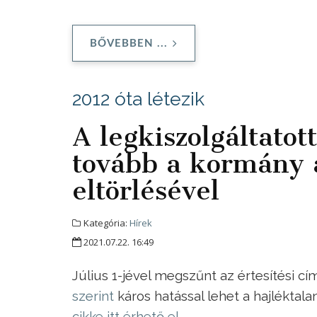
BŐVEBBEN ...
2012 óta létezik
A legkiszolgáltatot
tovább a kormány a
eltörlésével
Kategória:
Hírek
2021.07.22. 16:49
Július 1-jével megszűnt az értesítési 
szerint
káros hatással lehet a hajléktal
cikke itt érhető el
.