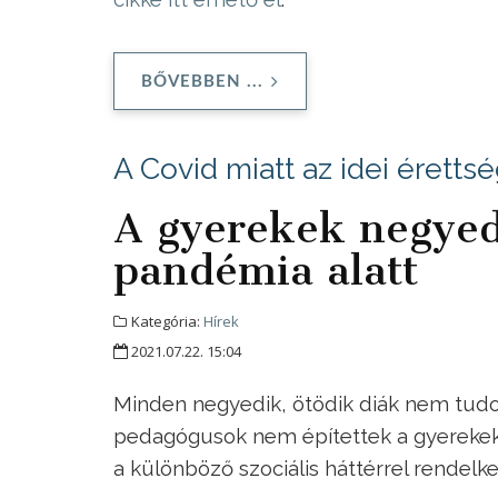
BŐVEBBEN ...
A Covid miatt az idei éretts
A gyerekek negyed
pandémia alatt
Kategória:
Hírek
2021.07.22. 15:04
Minden negyedik, ötödik diák nem tudott
pedagógusok nem építettek a gyerekek 
a különböző szociális háttérrel rendel