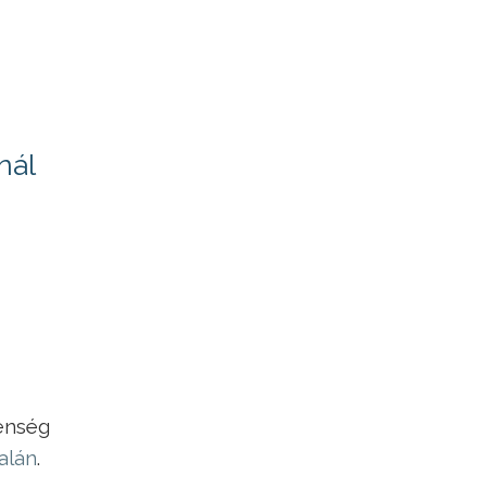
nál
enség
alán
.