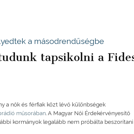
llyedtek a másodrendűségbe
tudunk tapsikolni a Fide
 a nők és férfiak közt lévő különbségek
brádió műsorában
. A Magyar Női Érdekérvényesítő
rábbi kormányok legalább nem próbálta beszorítani