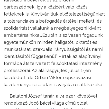
párbeszédnek, így a közjóért való közös
tetteknek is. Kinyilvánítjuk elkötelezettségünket
a tolerancia és a befogadás értékei mellett, és
szolidaritást vállalunk a megbélyegezni kívánt
embertársainkkal…Ezután is szívesen fogadunk
egyetemünkön minden hallgatót, oktatót és
munkatársat, szexuális irányultságától és nemi
identitásától függetlenül” – írták az alapítványi
formába átszervezett felsőoktatási intézmény
professzorai. Az aláírásgyűjtés július 1-jén
kezdődött, de Orbán Viktor népszavazási
kezdeményezése után is várják a csatlakozókat.
Balatoni József tanár, a 74 ezer követővel
rendelkező Jocó bácsi világa című oldal