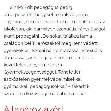
Simkó Edit pedagógus pedig
arról
posztolt
,
hogy soha senkivel, sem
egyénnel, sem szervezettel nem találkozott az
iskolában, aki bármilyen szexuális irányultságot
akart propagálni. „De sokat találkoztam a
családon belüli erőszaktól meg nem védett
gyerekekkel. Iskolai bántalmazással. Szexuális
abúzussal, amit teljesen hetero felnőttek
követtek el a gyermekeken.
Gyermekszegénységgel. Tehetetlen,
eszköztelen gyermekvédelmisekkel,
gyámokkal, pedagógusokkal” – fakadt ki
szerdán a közösségi médiában a tanár.
A tanárok azért