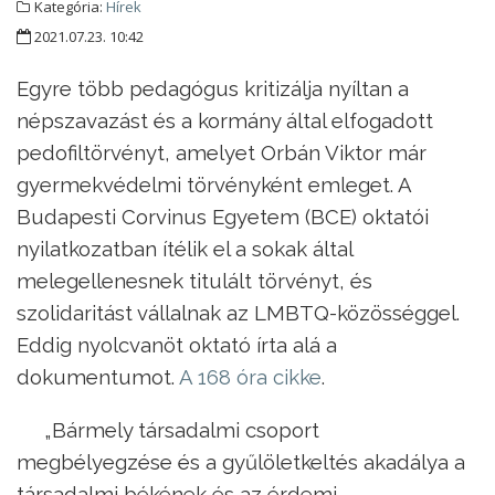
Kategória:
Hírek
2021.07.23. 10:42
Egyre több pedagógus kritizálja nyíltan a
népszavazást és a kormány által elfogadott
pedofiltörvényt, amelyet Orbán Viktor már
gyermekvédelmi törvényként emleget. A
Budapesti Corvinus Egyetem (BCE) oktatói
nyilatkozatban ítélik el a sokak által
melegellenesnek titulált törvényt, és
szolidaritást vállalnak az LMBTQ-közösséggel.
Eddig nyolcvanöt oktató írta alá a
dokumentumot.
A 168 óra cikke
.
„Bármely társadalmi csoport
megbélyegzése és a gyűlöletkeltés akadálya a
társadalmi békének és az érdemi