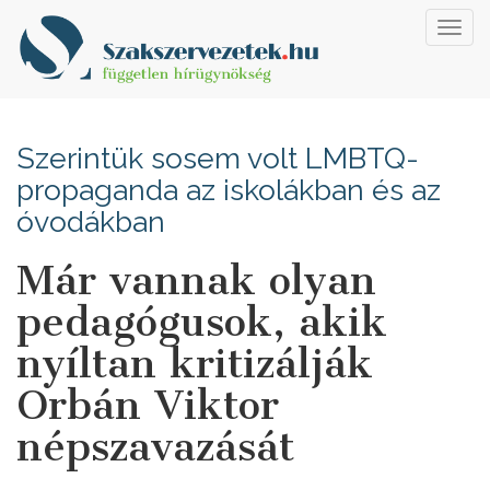
Toggl
navig
Szerintük sosem volt LMBTQ-
propaganda az iskolákban és az
óvodákban
Már vannak olyan
pedagógusok, akik
nyíltan kritizálják
Orbán Viktor
népszavazását