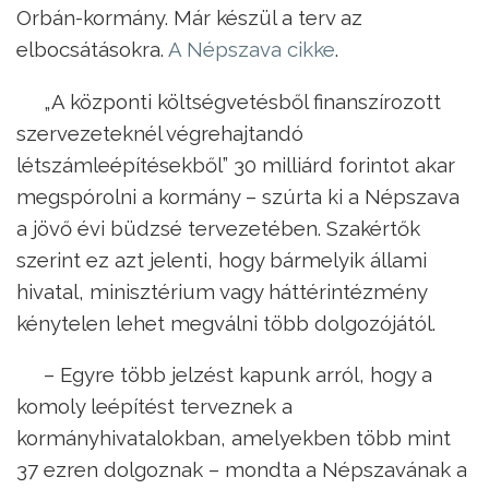
Orbán-kormány. Már készül a terv az
elbocsátásokra.
A Népszava cikke
.
„A központi költségvetésből finanszírozott
szervezeteknél végrehajtandó
létszámleépítésekből” 30 milliárd forintot akar
megspórolni a kormány – szúrta ki a Népszava
a jövő évi büdzsé tervezetében. Szakértők
szerint ez azt jelenti, hogy bármelyik állami
hivatal, minisztérium vagy háttérintézmény
kénytelen lehet megválni több dolgozójától.
– Egyre több jelzést kapunk arról, hogy a
komoly leépítést terveznek a
kormányhivatalokban, amelyekben több mint
37 ezren dolgoznak – mondta a Népszavának a