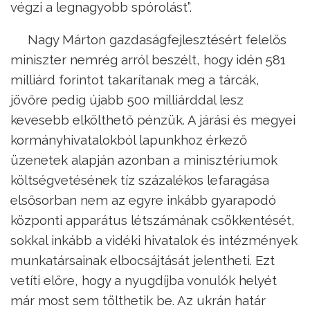
végzi a legnagyobb spórolást”.
Nagy Márton gazdaságfejlesztésért felelős
miniszter nemrég arról beszélt, hogy idén 581
milliárd forintot takarítanak meg a tárcák,
jövőre pedig újabb 500 milliárddal lesz
kevesebb elkölthető pénzük. A járási és megyei
kormányhivatalokból lapunkhoz érkező
üzenetek alapján azonban a minisztériumok
költségvetésének tíz százalékos lefaragása
elsősorban nem az egyre inkább gyarapodó
központi apparátus létszámának csökkentését,
sokkal inkább a vidéki hivatalok és intézmények
munkatársainak elbocsájtását jelentheti. Ezt
vetíti előre, hogy a nyugdíjba vonulók helyét
már most sem tölthetik be. Az ukrán határ