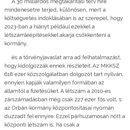
A 30 milliárdos megtakarítási terv híre
mindenesetre terjed, különösen, mert a
költségvetés indoklásában is az szerepel, hogy
2023-ban a hiányt például ezekkel a
létszámleépítésekkel akarja csökkenteni a
kormány,
és a törvényjavaslat arra ad felhatalmazást,
hogy kidolgozzák ennek részleteit. Az MKKSZ
618 ezer közszolgálatban dolgozót tart nyilván,
ennyien kapják valamilyen formában az
államtól a fizetésüket. A létszám a 2010-es
zárszámadásban még csak 227 ezer fős volt, s
az Orbán-kormány központosításai nyomán
duzzadt fel ennyire. Ezzel párhuzamosan nőtt a
központi létszám is, ha csak a