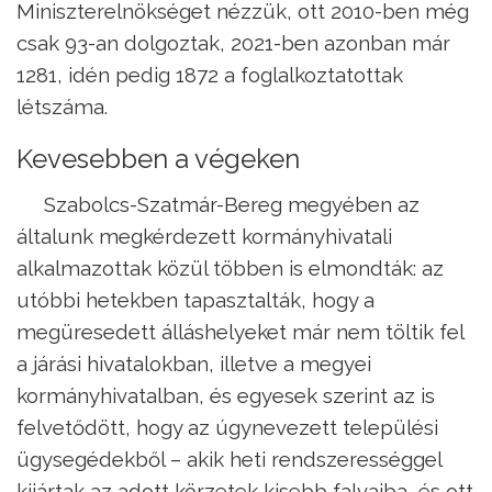
Miniszterelnökséget nézzük, ott 2010-ben még
csak 93-an dolgoztak, 2021-ben azonban már
1281, idén pedig 1872 a foglalkoztatottak
létszáma.
Kevesebben a végeken
Szabolcs-Szatmár-Bereg megyében az
általunk megkérdezett kormányhivatali
alkalmazottak közül többen is elmondták: az
utóbbi hetekben tapasztalták, hogy a
megüresedett álláshelyeket már nem töltik fel
a járási hivatalokban, illetve a megyei
kormányhivatalban, és egyesek szerint az is
felvetődött, hogy az úgynevezett települési
ügysegédekből – akik heti rendszerességgel
kijártak az adott körzetek kisebb falvaiba, és ott