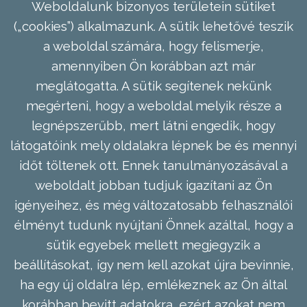
Weboldalunk bizonyos területein sütiket
(„cookies”) alkalmazunk. A sütik lehetővé teszik
a weboldal számára, hogy felismerje,
amennyiben Ön korábban azt már
meglátogatta. A sütik segítenek nekünk
megérteni, hogy a weboldal melyik része a
legnépszerűbb, mert látni engedik, hogy
látogatóink mely oldalakra lépnek be és mennyi
időt töltenek ott. Ennek tanulmányozásával a
weboldalt jobban tudjuk igazítani az Ön
igényeihez, és még változatosabb felhasználói
élményt tudunk nyújtani Önnek azáltal, hogy a
sütik egyebek mellett megjegyzik a
beállításokat, így nem kell azokat újra bevinnie,
ha egy új oldalra lép, emlékeznek az Ön által
korábban bevitt adatokra, ezért azokat nem