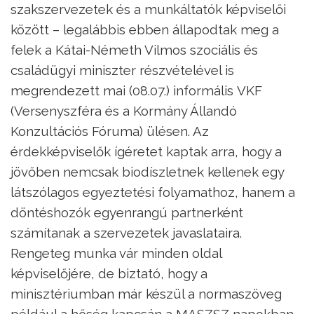
szakszervezetek és a munkáltatók képviselői
között – legalábbis ebben állapodtak meg a
felek a Kátai-Németh Vilmos szociális és
családügyi miniszter részvételével is
megrendezett mai (08.07.) informális VKF
(Versenyszféra és a Kormány Állandó
Konzultációs Fóruma) ülésen. Az
érdekképviselők ígéretet kaptak arra, hogy a
jövőben nemcsak biodíszletnek kellenek egy
látszólagos egyeztetési folyamathoz, hanem a
döntéshozók egyenrangú partnerként
számítanak a szervezetek javaslataira.
Rengeteg munka vár minden oldal
képviselőjére, de biztató, hogy a
minisztériumban már készül a normaszöveg
például a hőség kapcsán a MASZSZ napokban