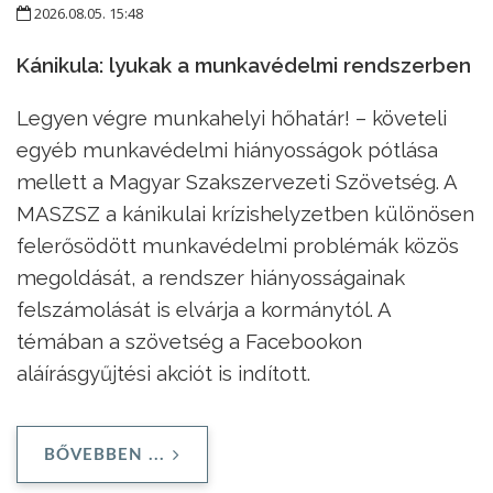
2026.08.05. 15:48
Kánikula: lyukak a munkavédelmi rendszerben
Legyen végre munkahelyi hőhatár! – követeli
egyéb munkavédelmi hiányosságok pótlása
mellett a Magyar Szakszervezeti Szövetség. A
MASZSZ a kánikulai krízishelyzetben különösen
felerősödött munkavédelmi problémák közös
megoldását, a rendszer hiányosságainak
felszámolását is elvárja a kormánytól. A
témában a szövetség a Facebookon
aláírásgyűjtési akciót is indított.
BŐVEBBEN ...