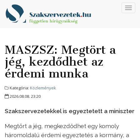
Toggl
navig
MASZSZ: Megtört a
jég, kezdődhet az
érdemi munka
Kategória:
Közlemények
2026.08.08. 23:20
Szakszervezetekkel is egyeztetett a miniszter
Megtört a jég, megkezdődhet egy komoly
háromoldalú érdemi egyeztetés a kormány, a