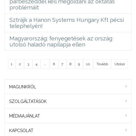
párbeszéddel kell megoldani az oktatás
problémáit
Sztrájk a Hanon Systems Hungary Kft pécsi
telephelyén!
Magyarország: fenyegetések az ország
utolsó haladó napilapja ellen
1
2
3
4
...
6
7
8
9
10
Tovább
Utolsó
MAGUNKRÓL
SZOLGÁLTATÁSOK
MÉDIAAJÁNLAT
KAPCSOLAT