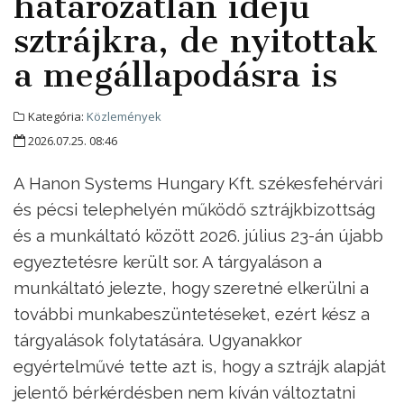
határozatlan idejű
sztrájkra, de nyitottak
a megállapodásra is
Kategória:
Közlemények
2026.07.25. 08:46
A Hanon Systems Hungary Kft. székesfehérvári
és pécsi telephelyén működő sztrájkbizottság
és a munkáltató között 2026. július 23-án újabb
egyeztetésre került sor. A tárgyaláson a
munkáltató jelezte, hogy szeretné elkerülni a
további munkabeszüntetéseket, ezért kész a
tárgyalások folytatására. Ugyanakkor
egyértelművé tette azt is, hogy a sztrájk alapját
jelentő bérkérdésben nem kíván változtatni