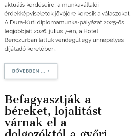
aktuális kérdéseire, a munkavállalói
érdekképviseletek jövőjére keresik a válaszokat.
A Dura-Kuti diplomamunka-pályázat 2025-ös
legjobbjait 2026. július 7-én, a Hotel
Benczúrban láttuk vendégül egy ünnepélyes
díjátadó keretében.
BŐVEBBEN ...
Befagyasztják a
béreket, lojalitást
várnak el a
dolgozóktól a győri