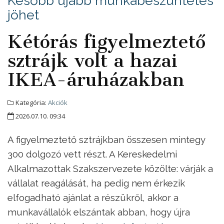
Később újabb munkabeszüntetés
jöhet
Kétórás figyelmeztető
sztrájk volt a hazai
IKEA-áruházakban
Kategória:
Akciók
2026.07.10. 09:34
A figyelmeztető sztrájkban összesen mintegy
300 dolgozó vett részt. A Kereskedelmi
Alkalmazottak Szakszervezete közölte: várják a
vállalat reagálását, ha pedig nem érkezik
elfogadható ajánlat a részükről, akkor a
munkavállalók elszántak abban, hogy újra