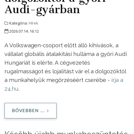
Audi-gyárban
Kategória:
Hírek
2026.07.14. 16:12
A Volkswagen-csoport előtt álló kihívások, a
vállalat globális átalakítási hulláma a győri Audi
Hungariát is elérte. A cégvezetés
rugalmasságot és lojalitást vár el a dolgozóktól
a munkahelyük megőrzéséért cserébe -
írja a
24.hu
.
BŐVEBBEN ...