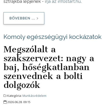
sztrájkba lépjenek -
írja az infostart.hu
.
BŐVEBBEN ...
Komoly egészségügyi kockázatok
Megszólalt a
szakszervezet: nagy a
baj, hőségkatlanban
szenvednek a bolti
dolgozók
Kategória:
Munkásvédelem
2026.06.28. 09:15