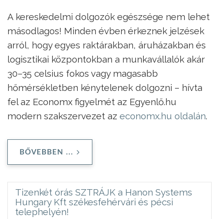
A kereskedelmi dolgozók egészsége nem lehet
másodlagos! Minden évben érkeznek jelzések
arról, hogy egyes raktárakban, áruházakban és
logisztikai központokban a munkavállalók akár
30–35 celsius fokos vagy magasabb
hőmérsékletben kénytelenek dolgozni – hívta
fel az Economx figyelmét az Egyenlő.hu
modern szakszervezet az
economx.hu oldalán
.
BŐVEBBEN ...
Tizenkét órás SZTRÁJK a Hanon Systems
Hungary Kft székesfehérvári és pécsi
telephelyén!