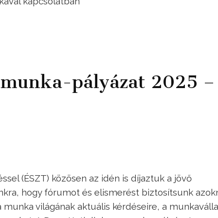
ikával kapcsolatban
amunka-pályázat 2025 –
sel (ÉSZT) közösen az idén is díjaztuk a jövő
kra, hogy fórumot és elismerést biztosítsunk azok
 munka világának aktuális kérdéseire, a munkaválla