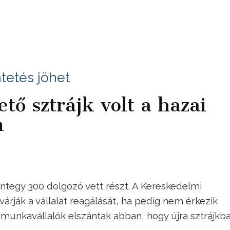
etés jöhet
tő sztrájk volt a hazai
n
ntegy 300 dolgozó vett részt. A Kereskedelmi
árják a vállalat reagálását, ha pedig nem érkezik
a munkavállalók elszántak abban, hogy újra sztrájkb