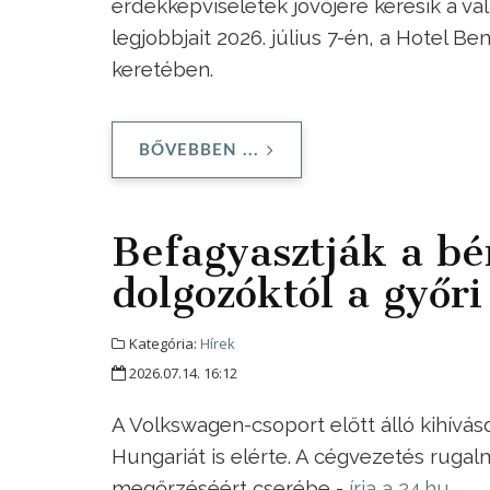
érdekképviseletek jövőjére keresik a v
legjobbjait 2026. július 7-én, a Hotel 
keretében.
BŐVEBBEN ...
Befagyasztják a bér
dolgozóktól a győr
Kategória:
Hírek
2026.07.14. 16:12
A Volkswagen-csoport előtt álló kihívások
Hungariát is elérte. A cégvezetés rugal
megőrzéséért cserébe -
írja a 24.hu
.