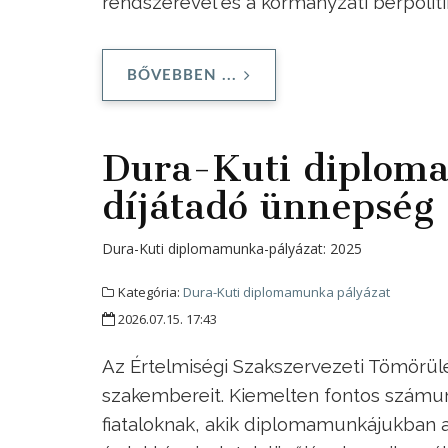
rendszerével és a kormányzati bérpolit
BŐVEBBEN ...
Dura-Kuti diplom
díjátadó ünnepség
Dura-Kuti diplomamunka-pályázat:
2025
Kategória:
Dura-Kuti diplomamunka pályázat
2026.07.15. 17:43
Az Értelmiségi Szakszervezeti Tömörülés
szakembereit. Kiemelten fontos számun
fiataloknak, akik diplomamunkájukban a