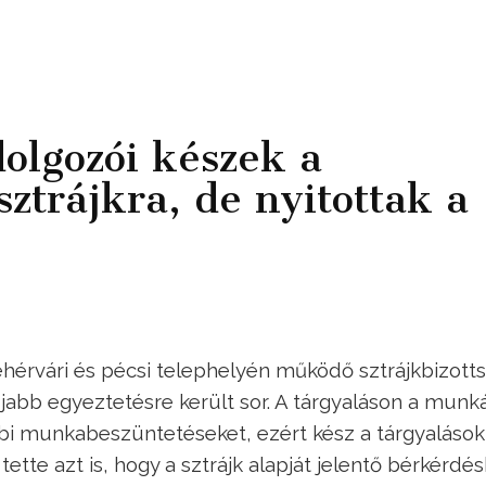
olgozói készek a
sztrájkra, de nyitottak a
hérvári és pécsi telephelyén működő sztrájkbizott
újabb egyeztetésre került sor. A tárgyaláson a munk
ábbi munkabeszüntetéseket, ezért kész a tárgyalások
ette azt is, hogy a sztrájk alapját jelentő bérkérdé