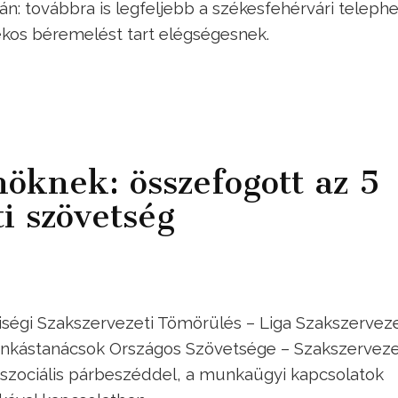
ján: továbbra is legfeljebb a székesfehérvári teleph
lékos béremelést tart elégségesnek.
nöknek: összefogott az 5
i szövetség
iségi Szakszervezeti Tömörülés – Liga Szakszervez
nkástanácsok Országos Szövetsége – Szakszervez
szociális párbeszéddel, a munkaügyi kapcsolatok