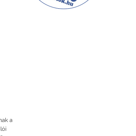
nak a
lói