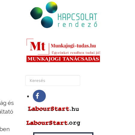
ság és
áltató
sben