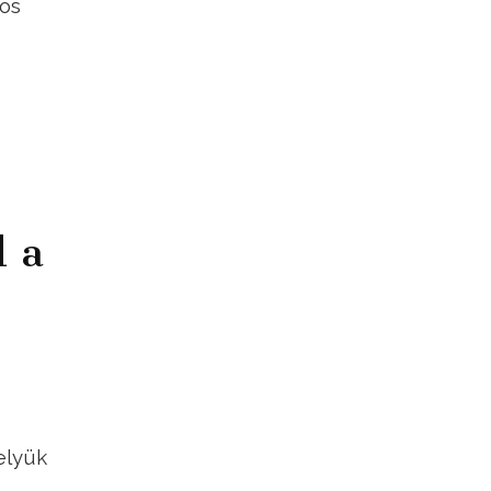
-ös
l a
elyük