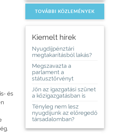
TOVÁBBI KÖZLEMÉNYEK
Kiemelt hírek
Nyugdíjpénztári
megtakarításból lakás?
Megszavazta a
parlament a
státusztörvényt
Jön az igazgatási szünet
is- és
a közigazgatásban is
en
Tényleg nem lesz
nyugdíjunk az elöregedő
társadalomban?
e
ég.