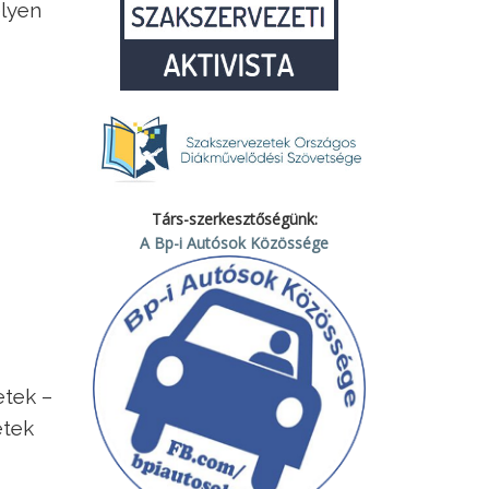
elyen
Társ-szerkesztőségünk:
A Bp-i Autósok Közössége
etek –
etek