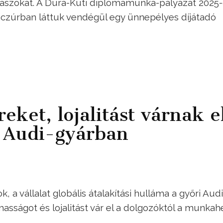
álaszokat. A Dura-Kuti diplomamunka-pályázat 2025
Benczúrban láttuk vendégül egy ünnepélyes díjátadó
eket, lojalitást várnak e
i Audi-gyárban
, a vállalat globális átalakítási hulláma a győri Audi
masságot és lojalitást vár el a dolgozóktól a munkah