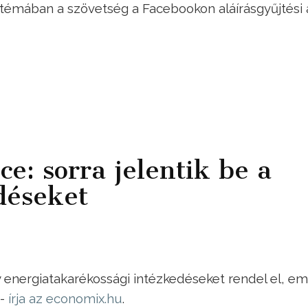
A témában a szövetség a Facebookon aláírásgyűjtési 
ce: sorra jelentik be a
déseket
y energiatakarékossági intézkedéseket rendel el, em
 -
írja az economix.hu
.