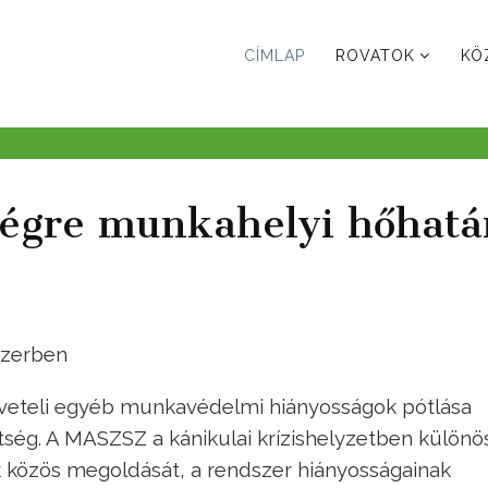
CÍMLAP
ROVATOK
KÖ
égre munkahelyi hőhatá
szerben
öveteli egyéb munkavédelmi hiányosságok pótlása
tség. A MASZSZ a kánikulai krízishelyzetben különö
közös megoldását, a rendszer hiányosságainak