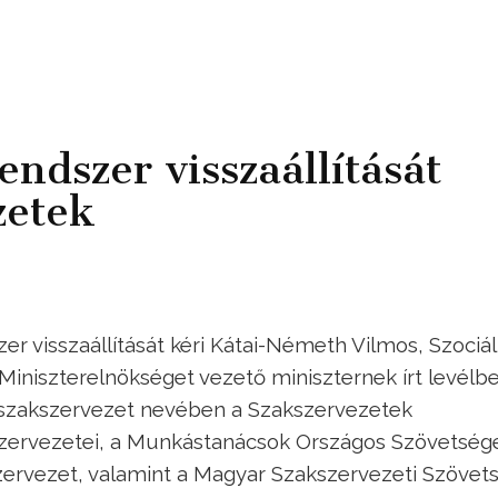
endszer visszaállítását
zetek
r visszaállítását kéri Kátai-Németh Vilmos, Szociál
 Miniszterelnökséget vezető miniszternek írt levélb
 szakszervezet nevében a Szakszervezetek
zervezetei, a Munkástanácsok Országos Szövetség
zervezet, valamint a Magyar Szakszervezeti Szövets