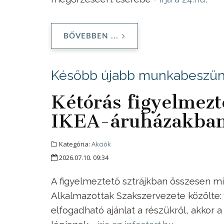
BŐVEBBEN ...
Később újabb munkabeszünt
Kétórás figyelmezte
IKEA-áruházakba
Kategória:
Akciók
2026.07.10. 09:34
A figyelmeztető sztrájkban összesen mi
Alkalmazottak Szakszervezete közölte: v
elfogadható ajánlat a részükről, akkor 